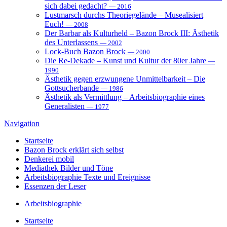
sich dabei gedacht?
— 2016
Lustmarsch durchs Theoriegelände – Musealisiert
Euch!
— 2008
Der Barbar als Kulturheld – Bazon Brock III: Ästhetik
des Unterlassens
— 2002
Lock-Buch Bazon Brock
— 2000
Die Re-Dekade – Kunst und Kultur der 80er Jahre
—
1990
Ästhetik gegen erzwungene Unmittelbarkeit – Die
Gottsucherbande
— 1986
Ästhetik als Vermittlung – Arbeitsbiographie eines
Generalisten
— 1977
Navigation
Startseite
Bazon Brock
erklärt sich selbst
Denkerei
mobil
Mediathek
Bilder und Töne
Arbeitsbiographie
Texte und Ereignisse
Essenzen
der Leser
Arbeitsbiographie
Startseite