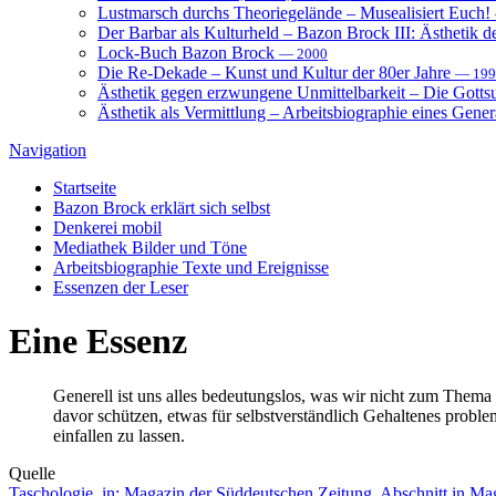
Lustmarsch durchs Theoriegelände – Musealisiert Euch!
Der Barbar als Kulturheld – Bazon Brock III: Ästhetik d
Lock-Buch Bazon Brock
— 2000
Die Re-Dekade – Kunst und Kultur der 80er Jahre
— 199
Ästhetik gegen erzwungene Unmittelbarkeit – Die Gott
Ästhetik als Vermittlung – Arbeitsbiographie eines Gener
Navigation
Startseite
Bazon Brock
erklärt sich selbst
Denkerei
mobil
Mediathek
Bilder und Töne
Arbeitsbiographie
Texte und Ereignisse
Essenzen
der Leser
Eine
Essenz
Generell ist uns alles bedeutungslos, was wir nicht zum Thema 
davor schützen, etwas für selbstverständlich Gehaltenes proble
einfallen zu lassen.
Quelle
Taschologie.
in: Magazin der Süddeutschen Zeitung.
Abschnitt in Ma