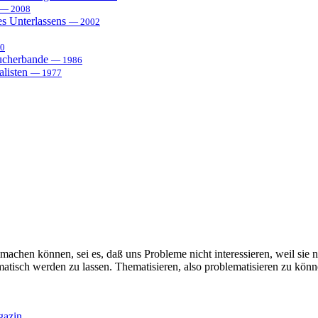
— 2008
es Unterlassens
— 2002
0
sucherbande
— 1986
alisten
— 1977
machen können, sei es, daß uns Probleme nicht interessieren, weil sie n
matisch werden zu lassen. Thematisieren, also problematisieren zu kön
gazin