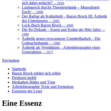
sich dabei gedacht?
— 2016
Lustmarsch durchs Theoriegelände – Musealisiert
Euch!
— 2008
Der Barbar als Kulturheld – Bazon Brock III: Ästhetik
des Unterlassens
— 2002
Lock-Buch Bazon Brock
— 2000
Die Re-Dekade – Kunst und Kultur der 80er Jahre
—
1990
Ästhetik gegen erzwungene Unmittelbarkeit – Die
Gottsucherbande
— 1986
Ästhetik als Vermittlung – Arbeitsbiographie eines
Generalisten
— 1977
Navigation
Startseite
Bazon Brock
erklärt sich selbst
Denkerei
mobil
Mediathek
Bilder und Töne
Arbeitsbiographie
Texte und Ereignisse
Essenzen
der Leser
Eine
Essenz