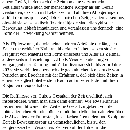
einem Gefäß, in dem sich die Zeitmomente versammeln.
Seit alters wurde auch der menschliche Körper als ein Gefäß
verstanden, das sich mit Lebenszeit und all ihren Ablagerungen
anfüllt (corpus quasi vas). Die Cabotschen Zeitgestalten lassen uns,
obwohl sie selbst statisch fixierte Objekte sind, die zyklische
Bewegung lebhaft imaginieren und veranlassen uns dennoch, eine
Form der Entwicklung wahrzunehmen.
Als Töpferwaren, die wie keine anderen Artefakte die längsten
Zeiten menschlicher Kulturen überdauert haben, setzen sie die
Fragilität von Material und Form einerseits und Alter als Zeitmaß
andererseits in Beziehung – z.B. als Veranschaulichung von
Vergangenheitserfahrung und Zukunftsvoraussicht bis zum Jahre
2033; sie verbinden aber auch die gedanklichen Konstrukte von
Perioden und Epochen mit der Erfahrung, daß sich diese Zeiten in
einem stets gleichbleibendem Raum auf unserer Erde und ihren
Regionen ereignet haben.
Die Raffinesse von Cabots Gestalten der Zeit erschließt sich
insbesondere, wenn man sich daran erinnert, wie etwa Künstler
bisher bemüht waren, der Zeit eine Gestalt zu geben: von den
mittelalterlichen Stundenbüchern mit ihren Miniaturmalereien über
die Absichten der Futuristen, in statischen Gemälden und Skulpturen
Zeit als Bewegungsspur zu veranschaulichen, bis zu den
zeitgenössischen Versuchen, Zeitverlauf der Bilder in die