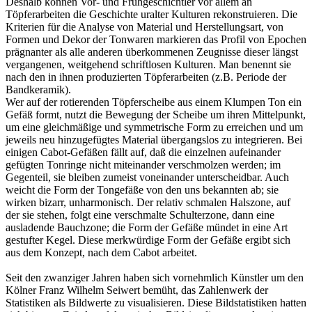
Deshalb können Vor- und Frühgeschichtler vor allem an
Töpferarbeiten die Geschichte uralter Kulturen rekonstruieren. Die
Kriterien für die Analyse von Material und Herstellungsart, von
Formen und Dekor der Tonwaren markieren das Profil von Epochen
prägnanter als alle anderen überkommenen Zeugnisse dieser längst
vergangenen, weitgehend schriftlosen Kulturen. Man benennt sie
nach den in ihnen produzierten Töpferarbeiten (z.B. Periode der
Bandkeramik).
Wer auf der rotierenden Töpferscheibe aus einem Klumpen Ton ein
Gefäß formt, nutzt die Bewegung der Scheibe um ihren Mittelpunkt,
um eine gleichmäßige und symmetrische Form zu erreichen und um
jeweils neu hinzugefügtes Material übergangslos zu integrieren. Bei
einigen Cabot-Gefäßen fällt auf, daß die einzelnen aufeinander
gefügten Tonringe nicht miteinander verschmolzen werden; im
Gegenteil, sie bleiben zumeist voneinander unterscheidbar. Auch
weicht die Form der Tongefäße von den uns bekannten ab; sie
wirken bizarr, unharmonisch. Der relativ schmalen Halszone, auf
der sie stehen, folgt eine verschmalte Schulterzone, dann eine
ausladende Bauchzone; die Form der Gefäße mündet in eine Art
gestufter Kegel. Diese merkwürdige Form der Gefäße ergibt sich
aus dem Konzept, nach dem Cabot arbeitet.
Seit den zwanziger Jahren haben sich vornehmlich Künstler um den
Kölner Franz Wilhelm Seiwert bemüht, das Zahlenwerk der
Statistiken als Bildwerte zu visualisieren. Diese Bildstatistiken hatten