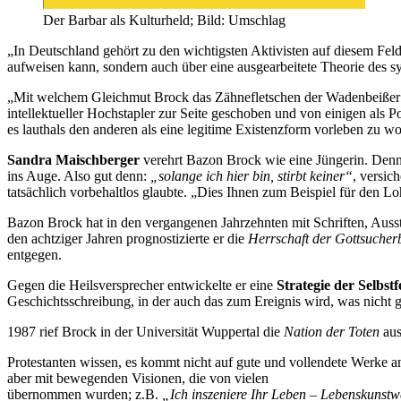
Der Barbar als Kulturheld; Bild: Umschlag
„In Deutschland gehört zu den wichtigsten Aktivisten auf diesem Fel
aufweisen kann, sondern auch über eine ausgearbeitete Theorie des s
„Mit welchem Gleichmut Brock das Zähnefletschen der Wadenbeißer ert
intellektueller Hochstapler zur Seite geschoben und von einigen als 
es lauthals den anderen als eine legitime Existenzform vorleben zu w
Sandra Maischberger
verehrt Bazon Brock wie eine Jüngerin. Denn t
ins Auge. Also gut denn:
„solange ich hier bin, stirbt keiner“
, versic
tatsächlich vorbehaltlos glaubte. „Dies Ihnen zum Beispiel für den L
Bazon Brock hat in den vergangenen Jahrzehnten mit Schriften, Ausst
den achtziger Jahren prognostizierte er die
Herrschaft der Gottsuche
entgegen.
Gegen die Heilsversprecher entwickelte er eine
Strategie der Selbst
Geschichtsschreibung, in der auch das zum Ereignis wird, was nicht g
1987 rief Brock in der Universität Wuppertal die
Nation der Toten
aus
Protestanten wissen, es kommt nicht auf gute und vollendete Werke a
aber mit bewegenden Visionen, die von vielen
übernommen wurden; z.B.
„Ich inszeniere Ihr Leben – Lebenskunst