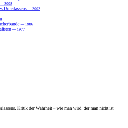
— 2008
es Unterlassens
— 2002
0
sucherbande
— 1986
alisten
— 1977
lassens, Kritik der Wahrheit – wie man wird, der man nicht ist