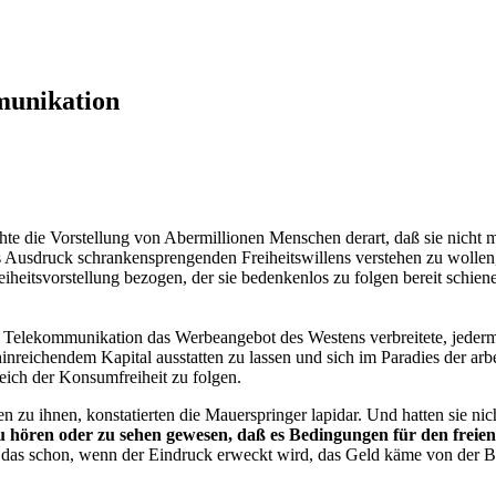
munikation
 die Vorstellung von Abermillionen Menschen derart, daß sie nicht me
 Ausdruck schrankensprengenden Freiheitswillens verstehen zu wollen
iheitsvorstellung bezogen, der sie bedenkenlos zu folgen bereit schie
 Telekommunikation das Werbeangebot des Westens verbreitete, jederm
nreichendem Kapital ausstatten zu lassen und sich im Paradies der arb
Reich der Konsumfreiheit zu folgen.
u ihnen, konstatierten die Mauerspringer lapidar. Und hatten sie nic
zu hören oder zu sehen gewesen, daß es Bedingungen für den frei
 das schon, wenn der Eindruck erweckt wird, das Geld käme von der B