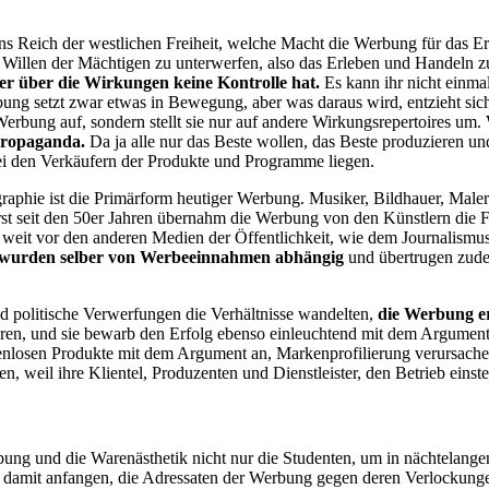
s Reich der westlichen Freiheit, welche Macht die Werbung für das Erl
 Willen der Mächtigen zu unterwerfen, also das Erleben und Handeln z
er über die Wirkungen keine Kontrolle hat.
Es kann ihr nicht einma
bung setzt zwar etwas in Bewegung, aber was daraus wird, entzieht sic
 Werbung auf, sondern stellt sie nur auf andere Wirkungsrepertoires um.
 Propaganda.
Da ja alle nur das Beste wollen, das Beste produzieren un
ei den Verkäufern der Produkte und Programme liegen.
graphie ist die Primärform heutiger Werbung. Musiker, Bildhauer, Maler
rst seit den 50er Jahren übernahm die Werbung von den Künstlern die F
, weit vor den anderen Medien der Öffentlichkeit, wie dem Journalismus
wurden selber von Werbeeinnahmen abhängig
und übertrugen zude
d politische Verwerfungen die Verhältnisse wandelten,
die Werbung er
ühren, und sie bewarb den Erfolg ebenso einleuchtend mit dem Argument,
enlosen Produkte mit dem Argument an, Markenprofilierung verursach
, weil ihre Klientel, Produzenten und Dienstleister, den Betrieb einste
bung und die Warenästhetik nicht nur die Studenten, um in nächtelangen
 damit anfangen, die Adressaten der Werbung gegen deren Verlockunge