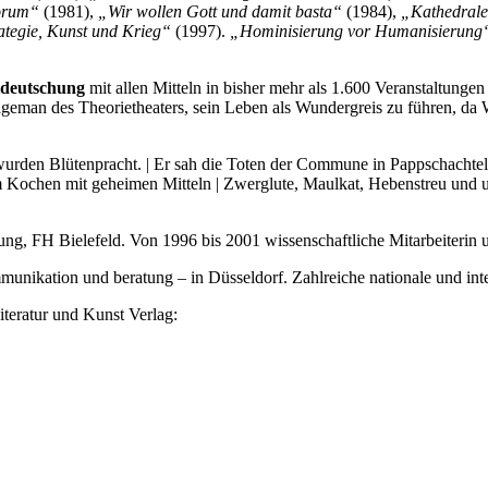
norum“
(1981),
„Wir wollen Gott und damit basta“
(1984),
„Kathedrale
ategie, Kunst und Krieg“
(1997).
„Hominisierung vor Humanisierung
deutschung
mit allen Mitteln in bisher mehr als 1.600 Veranstaltung
tageman des Theorietheaters, sein Leben als Wundergreis zu führen, da
e wurden Blütenpracht. | Er sah die Toten der Commune in Pappschachtel
 Kochen mit geheimen Mitteln | Zwerglute, Maulkat, Hebenstreu und u
tung, FH Bielefeld. Von 1996 bis 2001 wissenschaftliche Mitarbeiterin 
mmunikation und beratung – in Düsseldorf. Zahlreiche nationale und i
eratur und Kunst Verlag: