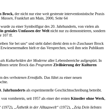
n Brock,
der nicht nur eine weit gestreute interventionistische Praxis
r Massen
, Frankfurt am Main, 2000, Seite 64
wurde zu einer Symbolfigur des 20. Jahrhunderts, von vielen als
ein geniales Umfassen der Welt
nicht nur zu demonstrieren, sondern
e 107 ff.
eiben Sie bei uns“ und sieht dabei direkt dem n-tv-Zuschauer Brock
Erwiesenermaßen hielt er das Versprechen, weil ihm sein Publikum
als Kulturhelden der Moderne
aller Lebensbereiche aufgespürt. In
. Ihnen setzte Brock das
Programm
Zivilisierung der Kulturen
em des
verbotenen Ernstfalls
. Das führt zu einer neuen
ochte.
0. Jahrhunderts
als experimentelle Geschichtsschreibung betreibt.
on vornherein, seit 1957 als einer der ersten
Künstler ohne Werk
,
n“
(1972),
„Ästhetik in der Alltagswelt“
(1972),
„Zeig Dein liebstes