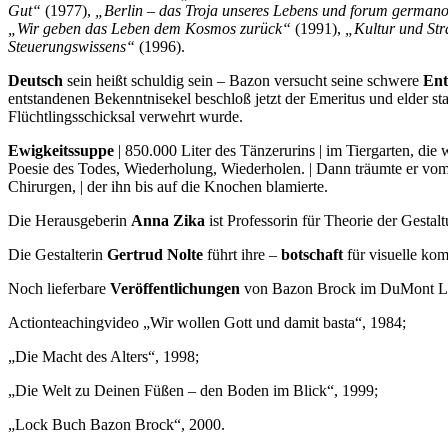
Gut“
(1977),
„Berlin – das Troja unseres Lebens und forum germa
„Wir geben das Leben dem Kosmos zurück“
(1991),
„Kultur und Str
Steuerungswissens“
(1996).
Deutsch
sein heißt schuldig sein – Bazon versucht seine schwere
Ent
entstandenen Bekenntnisekel beschloß jetzt der Emeritus und elder s
Flüchtlingsschicksal verwehrt wurde.
Ewigkeitssuppe
| 850.000 Liter des Tänzerurins | im Tiergarten, di
Poesie des Todes, Wiederholung, Wiederholen. | Dann träumte er vom
Chirurgen, | der ihn bis auf die Knochen blamierte.
Die Herausgeberin
Anna Zika
ist Professorin für Theorie der Gestal
Die Gestalterin
Gertrud Nolte
führt ihre –
botschaft
für visuelle ko
Noch lieferbare
Veröffentlichungen
von Bazon Brock im DuMont Lit
Actionteachingvideo „Wir wollen Gott und damit basta“, 1984;
„Die Macht des Alters“, 1998;
„Die Welt zu Deinen Füßen – den Boden im Blick“, 1999;
„Lock Buch Bazon Brock“, 2000.