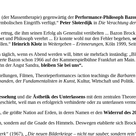
d (der Massentherapie) gegenwärtig der
Performance-Philosoph
Bazo
ymbolischen Eingriffs verfügt.“
Peter Sloterdijk
in
Die Verachtung de
rug, die ihm seinen Erfolg als Generalist verübelten ... Bazon Brock 
Poet und Philosoph verehrt ... Er konnte wohl nur den Fehler begehen,
s
ollen.“
Heinrich Klotz
in
Weitergeben – Erinnerungen
, Köln 1999, Seit
äglich, wenn es Abend werden will, bittet sie mehrfach inständig: „Bl
herte Bazon schon 1966 auf der Kammerspielbühne Frankfurt am Main. 
ohn der Angst Sandra,
bleiben Sie bei uns“.
ellungen, Filmen, Theorieperformances /action teachings die
Barbaren 
rbanden
, der
Fundamentalisten in Kunst
, Kultur, Wirtschaft und Politik
fesselung
und die
Ästhetik des Unterlassens
mit dem zentralen Theor
eschieht, weil man es erfolgreich verhinderte oder zu unterlassen verm
, die größte Nation auf Erden, in deren Namen er den
Widerruf des 2
n, sondern auf die Gnade des Himmels. Deswegen etablierte sich Brock v
werk“
(1967),
„Die neuen Bilderkriege – nicht nur sauber, sondern rei