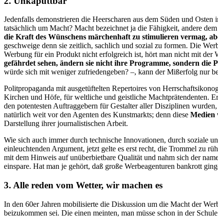
2. Unkaputtbar
Jedenfalls demonstrieren die Heerscharen aus dem Süden und Osten in
tatsächlich um Macht? Macht bezeichnet ja die Fähigkeit, andere dem
die Kraft des Wünschens märchenhaft zu stimulieren vermag, ab
geschweige denn sie zeitlich, sachlich und sozial zu formen. Die Wer
Werbung für ein Produkt nicht erfolgreich ist, hört man nicht mit der
gefährdet sehen, ändern sie nicht ihre Programme, sondern die
würde sich mit weniger zufriedengeben? –, kann der Mißerfolg nur b
Politpropaganda mit ausgetüftelten Repertoires von Herrschaftsikono
Kirchen und Höfe, für weltliche und geistliche Machtprätendenten. E
den potentesten Auftraggebern für Gestalter aller Disziplinen wurden
natürlich weit vor den Agenten des Kunstmarkts; denn diese
Medien 
Darstellung ihrer journalistischen Arbeit.
Wie sich auch immer durch technische Innovationen, durch soziale un
einleuchtenden Argument, jetzt gelte es erst recht, die Trommel zu r
mit dem Hinweis auf unüberbietbare Qualität und nahm sich der nam
einspare. Hat man je gehört, daß große Werbeagenturen bankrott gingen
3. Alle reden vom Wetter, wir machen es
In den 60er Jahren mobilisierte die Diskussion um die Macht der Wer
beizukommen sei. Die einen meinten, man müsse schon in der Schule