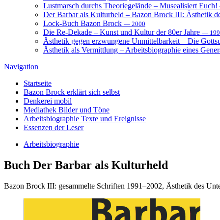
Lustmarsch durchs Theoriegelände – Musealisiert Euch!
Der Barbar als Kulturheld – Bazon Brock III: Ästhetik d
Lock-Buch Bazon Brock
— 2000
Die Re-Dekade – Kunst und Kultur der 80er Jahre
— 199
Ästhetik gegen erzwungene Unmittelbarkeit – Die Gott
Ästhetik als Vermittlung – Arbeitsbiographie eines Gener
Navigation
Startseite
Bazon Brock
erklärt sich selbst
Denkerei
mobil
Mediathek
Bilder und Töne
Arbeitsbiographie
Texte und Ereignisse
Essenzen
der Leser
Arbeitsbiographie
Buch
Der Barbar als Kulturheld
Bazon Brock III: gesammelte Schriften 1991–2002, Ästhetik des Unter