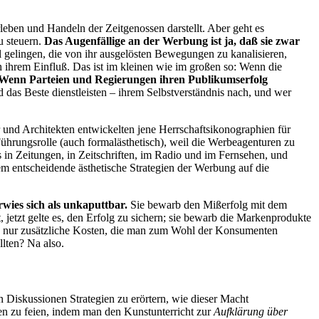
eben und Handeln der Zeitgenossen darstellt. Aber geht es
u steuern.
Das Augenfällige an der Werbung ist ja, daß sie zwar
l gelingen, die von ihr ausgelösten Bewegungen zu kanalisieren,
h ihrem Einfluß. Das ist im kleinen wie im großen so: Wenn die
Wenn Parteien und Regierungen ihren Publikumserfolg
d das Beste dienstleisten – ihrem Selbstverständnis nach, und wer
 und Architekten entwickelten jene Herrschaftsikonographien für
ührungsrolle (auch formalästhetisch), weil die Werbeagenturen zu
 in Zeitungen, in Zeitschriften, im Radio und im Fernsehen, und
m entscheidende ästhetische Strategien der Werbung auf die
wies sich als unkaputtbar.
Sie bewarb den Mißerfolg mit dem
 jetzt gelte es, den Erfolg zu sichern; sie bewarb die Markenprodukte
e nur zusätzliche Kosten, die man zum Wohl der Konsumenten
llten? Na also.
 Diskussionen Strategien zu erörtern, wie dieser Macht
n zu feien, indem man den Kunstunterricht zur
Aufklärung über