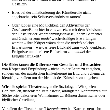
Gestalter?
Ist es bei der Inflationierung der Künstlerrolle nicht
angebracht, sein Selbstverständnis zu tarnen?
Oder gibt es eine Möglichkeit, den Aktivismus der
Zuschauer/Betrachter in eins zu setzen mit dem Aktivismus
der Gestalter der Wahrnehmungsanlässe, indem Betrachter
und Gestalter zum
model
wechselseitiger Erwartungen
werden – ihre Körper wären dann die
models
solcher
Erwartungen – wie das leere Blickfeld zum
model
denkbarer
Ereignisse und der leere Bildschirm zum
model
der
Ereignishaftigkeit?
Die Bilder tarnen
die Differenz von Gestalter und Betrachter,
von Körper und Empfindung – nicht um der Leere zu entgehen,
sondern um der autistischen Einkerkerung im Bild und Schema der
Identität, vor allem um der Identität des Künstlers zu entgehen.
Wir alle spielen Theater,
sagen die Soziologen. Wir spielen
Berufsrollen, inszenieren Vereinsfeste, arrangieren Konferenzen auf
Stichworte, dekorieren Wohnzimmer zu Bühnen dramatischer oder
idyllischer Gesellung.
Vor allem der Theaterbegriff
Inszenierung
hat Karriere gemacht: