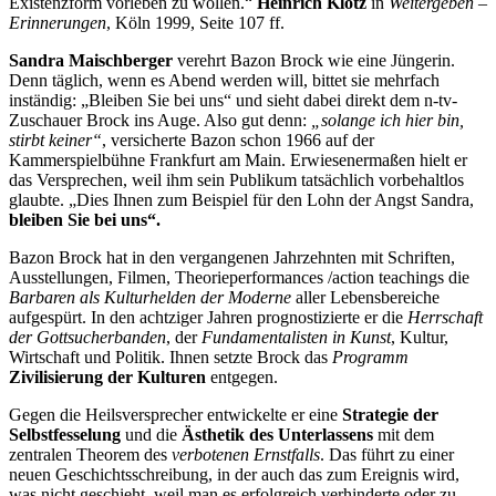
Existenzform vorleben zu wollen.“
Heinrich Klotz
in
Weitergeben –
Erinnerungen
, Köln 1999, Seite 107 ff.
Sandra Maischberger
verehrt Bazon Brock wie eine Jüngerin.
Denn täglich, wenn es Abend werden will, bittet sie mehrfach
inständig: „Bleiben Sie bei uns“ und sieht dabei direkt dem n-tv-
Zuschauer Brock ins Auge. Also gut denn:
„solange ich hier bin,
stirbt keiner“
, versicherte Bazon schon 1966 auf der
Kammerspielbühne Frankfurt am Main. Erwiesenermaßen hielt er
das Versprechen, weil ihm sein Publikum tatsächlich vorbehaltlos
glaubte. „Dies Ihnen zum Beispiel für den Lohn der Angst Sandra,
bleiben Sie bei uns“.
Bazon Brock hat in den vergangenen Jahrzehnten mit Schriften,
Ausstellungen, Filmen, Theorieperformances /action teachings die
Barbaren als Kulturhelden der Moderne
aller Lebensbereiche
aufgespürt. In den achtziger Jahren prognostizierte er die
Herrschaft
der Gottsucherbanden
, der
Fundamentalisten in Kunst
, Kultur,
Wirtschaft und Politik. Ihnen setzte Brock das
Programm
Zivilisierung der Kulturen
entgegen.
Gegen die Heilsversprecher entwickelte er eine
Strategie der
Selbstfesselung
und die
Ästhetik des Unterlassens
mit dem
zentralen Theorem des
verbotenen Ernstfalls
. Das führt zu einer
neuen Geschichtsschreibung, in der auch das zum Ereignis wird,
was nicht geschieht, weil man es erfolgreich verhinderte oder zu