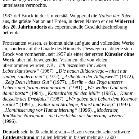
unterlassen vermochte.
1987 rief Brock in der Universität Wuppertal die
Nation der Toten
aus, die größte Nation auf Erden, in deren Namen er den
Widerruf
des 20. Jahrhunderts
als experimentelle Geschichtsschreibung
betreibt.
Protestanten wissen, es kommt nicht auf gute und vollendete Werke
an, sondern auf die Gnade des Himmels. Deswegen etablierte sich
Brock von vornherein, seit 1957 als einer der ersten
Künstler ohne
Werk
, aber mit bewegenden Visionen, die von vielen
übernommen wurden; z.B.
„Ich inszeniere Ihr Leben –
Lebenskunstwerk“
(1967),
„Die neuen Bilderkriege – nicht nur
sauber, sondern rein“
(1972),
„Ästhetik in der Alltagswelt“
(1972),
„Zeig Dein liebstes Gut“
(1977),
„Berlin – das Troja unseres
Lebens und forum germanorum“
(1981),
„Wir wollen Gott und
damit basta“
(1984),
„Kathedralen für den Müll“
(1985),
„Kultur
diesseits des Ernstfalls“
(1987),
„Wir geben das Leben dem Kosmos
zurück“
(1991),
„Kultur und Strategie, Kunst und Krieg“
(1997).
„Hominisierung vor Humanisierung“
(1996),
„Moderator,
Radikator, Navigator – die Geschichte des Steuerungswissens“
(1996).
Deutsch
sein heißt schuldig sein – Bazon versucht seine schwere
Entdeutschung
mit allen Mitteln in bisher mehr als 1.600