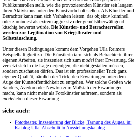
Publikumsrollen stellt, wie die provozierenden Künstler seit langem
ihren Aktivismus unter den Kunstvorbehalt stellen. Als Künstler und
Betrachter kann man sich Verhalten leisten, das objektiv kriminell
oder zumindest als extrem aggressiv oder gemütsüberwältigend
kitschig bewertet würde.
Die Künstler- und Betrachterrollen
werden zur Legitimation von Kriegstheater und
Selbsttäuschung.
Unter diesen Bedingungen kommt dem Vorgehen Ulla Reimers
Beispielhaftigkeit zu. Die Künstlerin tarnt sich als Betrachterin ihrer
eigenen Arbeiten, sie inszeniert sich zum
model
ihrer Erwartung. Sie
versetzt sich in die Lage derjenigen, die nicht gestalten müssen,
sondern zuschauen dürfen. Das ist ein professioneller Trick ganz
eigener Qualität, nämlich der Trick, den Erwartungen unter dem
Auge der Kunstöffentlichkeit zu entgehen. Wer solche Größen wie
Sanders, Avedon oder Newton zum Maßstab der Erwartungen
macht, kann nicht mehr als Fotokünstler auftreten, sondern als
model
eben dieser Erwartung.
siehe auch:
Fototheater. Inszenierung der Blicke, Tarnung des Auges.
in:
Katalog Ulla.
Abschnitt in Ausstellungskatalog