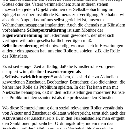
Gottes oder des Vaters verinnerlichen; zum anderen stehen
inzwischen jedem Objektivationen der Selbstbeobachtung im
Spiegel oder über installierte Kameras zur Verfügung. Sie haben wir
als drittes Auge, das auf uns selbst gerichtet ist, unserem
Wahrnehmungsapparat implantiert. Auch die ehemals nur Künstlern
vorbehaltene
Selbstportraitierung
ist zum Monitor der
Eigenwahrnehmung
für Jedermann geworden, der über sich
verfügen will oder gesellschaftlich verfügen muß.
Selbstinszenierung
wird notwendig, wo man sich in Erwartungen
anderer einzupassen hat, um eine Rolle zu spielen, z.B. die Rolle
des Künstlers.
Es ist seit einiger Zeit auffällig, daß die Künstlerrolle von jenen
usurpiert wird, die ihre
Inszenierungen als
„Selbstverwirklichungen“
ausleben, das sind die zu Aktuellen
gewordenen Zuschauer, Beobachter, Betrachter, also diejenigen, die
bisher ihre Rolle als Publikum spielten. In der Tat kann man mit
Nietzsche behaupten, daß in den Schaustellungen moderner Künste
das Publikum interessanter ist als die professionellen Künstler.
Wo diese Kennzeichnung dem sozial relevanten Rollenverständnis
von Akteur und Zuschauer eklatant widerspricht, tarnt sich auch der
Aktivismus der Zuschauer: z.B. in den Fußballstadien; man entgeht
den Sanktionen polizeilicher Ordnungskräfte, indem man das
Verhalten auf der Tribüne unter den Vorbehalt bloß gespielter