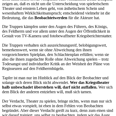
zeigen an, daß es nicht um die Unterscheidung von spielerischem
Theater und ernstem Leben geht, von ästhetischem Schein und
wesenhaftem Wirklichkeitsanspruch; entscheidend vielmehr ist die
Bedeutung, die das
Beobachtetwerden
für die Akteure hat.
Die Truppen kämpfen unter den Augen des Führers, des Königs,
des Feldherrn und vor allem unter den Augen der Öffentlichkeit in
Gestalt von TV-Kamera und fotobewaffneter Kriegsberichterstatter.
Die Truppen verhalten sich auszeichnungsreif, belobigungswert,
bemerkenswert, wenn sie ohne Abweichung den ihnen
vorgezeichneten Spielplan, den Schlachtenplan erfüllen; wenn sie
also die ihnen zugedachte Rolle ohne Abweichung spielen – trotz
Todesangst und individueller Kritik an der Weisheit der Pläne von
Regisseuren auf den Feldherrnhügeln.
Tapfer ist man nur im Hinblick auf den Blick der Beobachter und
solange sich deren Blick nicht abwendet.
Wer das Kriegstheater
halb unbeschadet überstehen will, darf nicht auffallen.
Wer sich
dem Blick der anderen entziehen will, muß sich tarnen.
Der Verdacht, Theater zu spielen, bringe nichts, wenn man nur sich
selbst etwas vorspielt, ist eben in dem Fehlen von Beobachten
begründet. Aber dieser Verdacht greift zu kurz, denn zum einen sind
wir darauf trainiert, uns selbst zu beobachten, indem wir das Auge