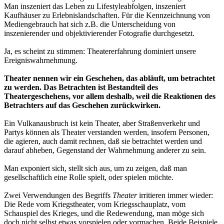
Man inszeniert das Leben zu Lifestyleabfolgen, inszeniert
Kaufhäuser zu Erlebnislandschaften. Für die Kennzeichnung von
Mediengebrauch hat sich z.B. die Unterscheidung von
inszenierender und objektivierender Fotografie durchgesetzt.
Ja, es scheint zu stimmen: Theatererfahrung dominiert unsere
Ereigniswahrnehmung.
Theater nennen wir ein Geschehen, das abläuft, um betrachtet
zu werden. Das Betrachten ist Bestandteil des
Theatergeschehens, vor allem deshalb, weil die Reaktionen des
Betrachters auf das Geschehen zurückwirken.
Ein Vulkanausbruch ist kein Theater, aber Straßenverkehr und
Partys können als Theater verstanden werden, insofern Personen,
die agieren, auch damit rechnen, daß sie betrachtet werden und
darauf abheben, Gegenstand der Wahrnehmung anderer zu sein.
Man exponiert sich, stellt sich aus, um zu zeigen, daß man
gesellschaftlich eine Rolle spielt, oder spielen möchte.
Zwei Verwendungen des Begriffs
Theater
irritieren immer wieder:
Die Rede vom Kriegstheater, vom Kriegsschauplatz, vom
Schauspiel des Krieges, und die Redewendung, man möge sich
doch nicht selbst etwas vorspielen oder vormachen. Beide Beispiele