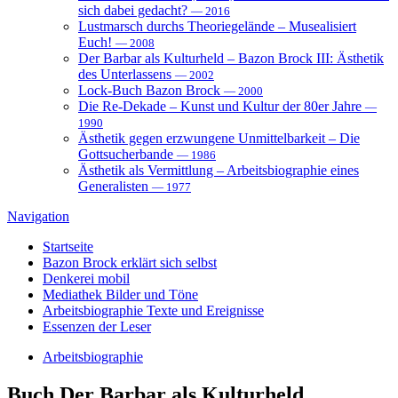
sich dabei gedacht?
— 2016
Lustmarsch durchs Theoriegelände – Musealisiert
Euch!
— 2008
Der Barbar als Kulturheld – Bazon Brock III: Ästhetik
des Unterlassens
— 2002
Lock-Buch Bazon Brock
— 2000
Die Re-Dekade – Kunst und Kultur der 80er Jahre
—
1990
Ästhetik gegen erzwungene Unmittelbarkeit – Die
Gottsucherbande
— 1986
Ästhetik als Vermittlung – Arbeitsbiographie eines
Generalisten
— 1977
Navigation
Startseite
Bazon Brock
erklärt sich selbst
Denkerei
mobil
Mediathek
Bilder und Töne
Arbeitsbiographie
Texte und Ereignisse
Essenzen
der Leser
Arbeitsbiographie
Buch
Der Barbar als Kulturheld