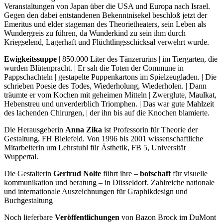
Veranstaltungen von Japan über die USA und Europa nach Israel.
Gegen den dabei entstandenen Bekenntnisekel beschloß jetzt der
Emeritus und elder stageman des Theorietheaters, sein Leben als
Wundergreis zu führen, da Wunderkind zu sein ihm durch
Kriegselend, Lagerhaft und Flüchtlingsschicksal verwehrt wurde.
Ewigkeitssuppe
| 850.000 Liter des Tänzerurins | im Tiergarten, die
wurden Blütenpracht. | Er sah die Toten der Commune in
Pappschachteln | gestapelte Puppenkartons im Spielzeugladen. | Die
schrieben Poesie des Todes, Wiederholung, Wiederholen. | Dann
träumte er vom Kochen mit geheimen Mitteln | Zwerglute, Maulkat,
Hebenstreu und unverderblich Triomphen. | Das war gute Mahlzeit
des lachenden Chirurgen, | der ihn bis auf die Knochen blamierte.
Die Herausgeberin
Anna Zika
ist Professorin für Theorie der
Gestaltung, FH Bielefeld. Von 1996 bis 2001 wissenschaftliche
Mitarbeiterin um Lehrstuhl für Ästhetik, FB 5, Universität
Wuppertal.
Die Gestalterin
Gertrud Nolte
führt ihre –
botschaft
für visuelle
kommunikation und beratung – in Düsseldorf. Zahlreiche nationale
und internationale Auszeichnungen für Graphikdesign und
Buchgestaltung
Noch lieferbare
Veröffentlichungen
von Bazon Brock im DuMont