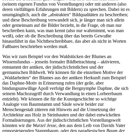
(seinem eigenen Fundus von Vorstellungen) oder mit anderen (also
deren vielfältigen Erfahrungen mit Bildern) zu sprechen. Dabei ist es
unumgänglich, auch die „abstrakten“ Bildqualitäten zu beschreiben;
und diese Beschreibung verwandelt sich, je länger man sich allein
oder gemeinsam auf die Bilder bezieht, in die Frage, ob man nur
beschreiben kann, was man kennt (also nur wahrnimmt, was man
weiß), oder ob die Beschreibung über das bereits Gewußte
hinausführt in das Nichtbeschreibbare, das aber als nicht in Worten
Faßbares beschrieben werden muß.
Was wir zum Beispiel vor den Waldstücken der Blumes an
Wissensfundus – jenseits formaler Bildbetrachtung – aktivieren,
entstammt der antiken, der jüdisch/christlichen und der
germanischen Bildwelt. Wir können für die einzelnen Motive der
„Waldarbeiten“ der Blumes aus der antiken Herkunft zum Beispiel
das Daphne-Motiv in Erinnerung rufen (der geile, aber
bindungsunwillige Apoll verfolgt die Bergnymphe Daphne, die sich
seinem Machozugriff durch Verwandlung in einen Lorbeerbaum
entzieht). Wir können die für die Kunstgeschichte so wichtige
Analogie von Baumstamm und Säule sowie beider zur
Menschengestalt zitieren mit Hinweis auf die Umsetzung der
Architektur aus Holz in Steinbauten und der dabei entwickelten
Formalisierungen. Aus der jüdisch/christlichen Vorstellungswelt
könnten wir die
Wurzel Jesse
, den aus dem Leib von Davids Vater
emporsteigenden Stammbaum, oder den paradiesischen
Baum der