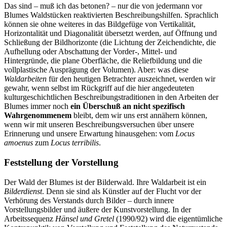
Das sind – muß ich das betonen? – nur die von jedermann vor
Blumes Waldstücken reaktivierten Beschreibungshilfen. Sprachlich
können sie ohne weiteres in das Bildgefüge von Vertikalität,
Horizontalität und Diagonalität übersetzt werden, auf Öffnung und
Schließung der Bildhorizonte (die Lichtung der Zeichendichte, die
Aufhellung oder Abschattung der Vorder-, Mittel- und
Hintergründe, die plane Oberfläche, die Reliefbildung und die
vollplastische Ausprägung der Volumen). Aber: was diese
Waldarbeiten
für den heutigen Betrachter auszeichnet, werden wir
gewahr, wenn selbst im Rückgriff auf die hier angedeuteten
kulturgeschichtlichen Beschreibungstraditionen in den Arbeiten der
Blumes immer noch
ein Überschuß an nicht spezifisch
Wahrgenommenem
bleibt, dem wir uns erst annähern können,
wenn wir mit unseren Beschreibungsversuchen über unsere
Erinnerung und unsere Erwartung hinausgehen: vom
Locus
amoenus
zum
Locus terribilis
.
Feststellung der Vorstellung
Der Wald der Blumes ist der Bilderwald. Ihre Waldarbeit ist ein
Bilderdienst
. Denn sie sind als Künstler auf der Flucht vor der
Verhörung des Verstands durch Bilder – durch innere
Vorstellungsbilder und äußere der Kunstvorstellung. In der
Arbeitssequenz
Hänsel und Gretel
(1990/92) wird die eigentümliche