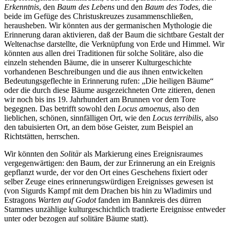
Erkenntnis
, den
Baum des Lebens
und den
Baum des Todes
, die
beide im Gefüge des Christuskreuzes zusammenschließen,
herausheben. Wir könnten aus der germanischen Mythologie die
Erinnerung daran aktivieren, daß der Baum die sichtbare Gestalt der
Weltenachse darstellte, die Verknüpfung von Erde und Himmel. Wir
könnten aus allen drei Traditionen für solche Solitäre, also die
einzeln stehenden Bäume, die in unserer Kulturgeschichte
vorhandenen Beschreibungen und die aus ihnen entwickelten
Bedeutungsgeflechte in Erinnerung rufen: „Die heiligen Bäume“
oder die durch diese Bäume ausgezeichneten Orte zitieren, denen
wir noch bis ins 19. Jahrhundert am Brunnen vor dem Tore
begegnen. Das betrifft sowohl den
Locus amoenus
, also den
lieblichen, schönen, sinnfälligen Ort, wie den
Locus terribilis
, also
den tabuisierten Ort, an dem böse Geister, zum Beispiel an
Richtstätten, herrschen.
Wir könnten den
Solitär
als Markierung eines Ereignisraumes
vergegenwärtigen: den Baum, der zur Erinnerung an ein Ereignis
gepflanzt wurde, der vor den Ort eines Geschehens fixiert oder
selber Zeuge eines erinnerungswürdigen Ereignisses gewesen ist
(von Sigurds Kampf mit dem Drachen bis hin zu Wladimirs und
Estragons
Warten auf Godot
fanden im Bannkreis des dürren
Stammes unzählige kulturgeschichtlich tradierte Ereignisse entweder
unter oder bezogen auf solitäre Bäume statt).