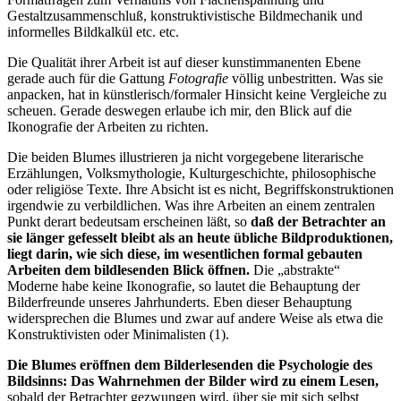
Gestaltzusammenschluß, konstruktivistische Bildmechanik und
informelles Bildkalkül etc. etc.
Die Qualität ihrer Arbeit ist auf dieser kunstimmanenten Ebene
gerade auch für die Gattung
Fotografie
völlig unbestritten. Was sie
anpacken, hat in künstlerisch/formaler Hinsicht keine Vergleiche zu
scheuen. Gerade deswegen erlaube ich mir, den Blick auf die
Ikonografie der Arbeiten zu richten.
Die beiden Blumes illustrieren ja nicht vorgegebene literarische
Erzählungen, Volksmythologie, Kulturgeschichte, philosophische
oder religiöse Texte. Ihre Absicht ist es nicht, Begriffskonstruktionen
irgendwie zu verbildlichen. Was ihre Arbeiten an einem zentralen
Punkt derart bedeutsam erscheinen läßt, so
daß der Betrachter an
sie länger gefesselt bleibt als an heute übliche Bildproduktionen,
liegt darin, wie sich diese, im wesentlichen formal gebauten
Arbeiten dem bildlesenden Blick öffnen.
Die „abstrakte“
Moderne habe keine Ikonografie, so lautet die Behauptung der
Bilderfreunde unseres Jahrhunderts. Eben dieser Behauptung
widersprechen die Blumes und zwar auf andere Weise als etwa die
Konstruktivisten oder Minimalisten (1).
Die Blumes eröffnen dem Bilderlesenden die Psychologie des
Bildsinns: Das Wahrnehmen der Bilder wird zu einem Lesen,
sobald der Betrachter gezwungen wird, über sie mit sich selbst