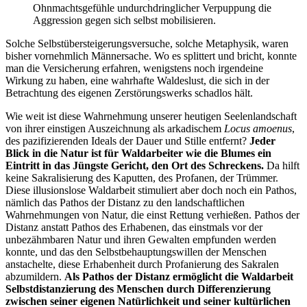
Ohnmachtsgefühle undurchdringlicher Verpuppung die
Aggression gegen sich selbst mobilisieren.
Solche Selbstübersteigerungsversuche, solche Metaphysik, waren
bisher vornehmlich Männersache. Wo es splittert und bricht, konnte
man die Versicherung erfahren, wenigstens noch irgendeine
Wirkung zu haben, eine wahrhafte Waldeslust, die sich in der
Betrachtung des eigenen Zerstörungswerks schadlos hält.
Wie weit ist diese Wahrnehmung unserer heutigen Seelenlandschaft
von ihrer einstigen Auszeichnung als arkadischem
Locus amoenus
,
des pazifizierenden Ideals der Dauer und Stille entfernt?
Jeder
Blick in die Natur ist für Waldarbeiter wie die Blumes ein
Eintritt in das Jüngste Gericht, den Ort des Schreckens.
Da hilft
keine Sakralisierung des Kaputten, des Profanen, der Trümmer.
Diese illusionslose Waldarbeit stimuliert aber doch noch ein Pathos,
nämlich das Pathos der Distanz zu den landschaftlichen
Wahrnehmungen von Natur, die einst Rettung verhießen. Pathos der
Distanz anstatt Pathos des Erhabenen, das einstmals vor der
unbezähmbaren Natur und ihren Gewalten empfunden werden
konnte, und das den Selbstbehauptungswillen der Menschen
anstachelte, diese Erhabenheit durch Profanierung des Sakralen
abzumildern.
Als Pathos der Distanz ermöglicht die Waldarbeit
Selbstdistanzierung des Menschen durch Differenzierung
zwischen seiner eigenen Natürlichkeit und seiner kultürlichen