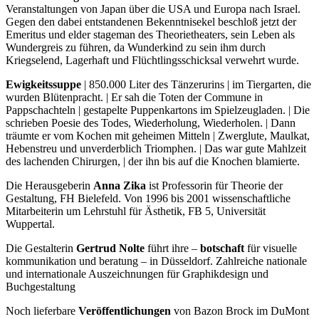
Veranstaltungen von Japan über die USA und Europa nach Israel.
Gegen den dabei entstandenen Bekenntnisekel beschloß jetzt der
Emeritus und elder stageman des Theorietheaters, sein Leben als
Wundergreis zu führen, da Wunderkind zu sein ihm durch
Kriegselend, Lagerhaft und Flüchtlingsschicksal verwehrt wurde.
Ewigkeitssuppe
| 850.000 Liter des Tänzerurins | im Tiergarten, die
wurden Blütenpracht. | Er sah die Toten der Commune in
Pappschachteln | gestapelte Puppenkartons im Spielzeugladen. | Die
schrieben Poesie des Todes, Wiederholung, Wiederholen. | Dann
träumte er vom Kochen mit geheimen Mitteln | Zwerglute, Maulkat,
Hebenstreu und unverderblich Triomphen. | Das war gute Mahlzeit
des lachenden Chirurgen, | der ihn bis auf die Knochen blamierte.
Die Herausgeberin
Anna Zika
ist Professorin für Theorie der
Gestaltung, FH Bielefeld. Von 1996 bis 2001 wissenschaftliche
Mitarbeiterin um Lehrstuhl für Ästhetik, FB 5, Universität
Wuppertal.
Die Gestalterin
Gertrud Nolte
führt ihre –
botschaft
für visuelle
kommunikation und beratung – in Düsseldorf. Zahlreiche nationale
und internationale Auszeichnungen für Graphikdesign und
Buchgestaltung
Noch lieferbare
Veröffentlichungen
von Bazon Brock im DuMont