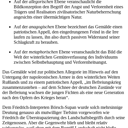
Auf der
allegorischen
Ebene veranschaulicht die
Bildkonzeption den Begriff der Angst und Verlorenheit eines
Trägers und Realisators zivilisatorischer Naturbeherrschung
angesichts einer übermächtigen Natur.
Auf der
anagogischen
Ebene bezeichnet das Gemälde einen
patriotischen Appell, den eingedrungenen Feind in die Irre
laufen zu lassen, ihn also durch passiven Widerstand seiner
Schlagkraft zu berauben.
Auf der
metaphorischen
Ebene veranschaulicht das Bild die
Welt der winterlichen Gemütsverfassung des Individuums
zwischen Selbstbehauptung und Verlorenheitsangst.
Das Gemälde wird zur politischen Allegorie im Hinweis auf den
Untergang der napoleonischen Armee in den winterlichen Weiten
Rußlands und zu einem patriotischen Appell, „im Befreiungskrieg
zusammenzustehen – auf dem Schnee der deutschen Zustände vor
der Befreiung wachsen die jungen Fichten als eine neue Generation
nach den Opfern des Krieges heran“.
Dem Friedrich-Interpreten Börsch-Supan wurde solch mehrsinnige
Deutung genauso als mutwilliger Tiefsinn vorgeworfen wie
Friedrich die Überstrapazierung des Landschaftsbegriffs durch seine
Zeitgenossen. Aber die Gegenwehr blieb und bleibt relativ
wirkungslos, weil eben mit dem Begriff Landschaft nicht bloße