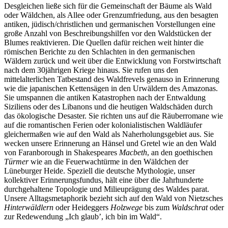
Desgleichen ließe sich für die Gemeinschaft der Bäume als Wald
oder Wäldchen, als Allee oder Grenzumfriedung, aus den besagten
antiken, jüdisch/christlichen und germanischen Vorstellungen eine
große Anzahl von Beschreibungshilfen vor den Waldstücken der
Blumes reaktivieren. Die Quellen dafür reichen weit hinter die
römischen Berichte zu den Schlachten in den germanischen
Wäldern zurück und weit über die Entwicklung von Forstwirtschaft
nach dem 30jährigen Kriege hinaus. Sie rufen uns den
mittelalterlichen Tatbestand des Waldfrevels genauso in Erinnerung
wie die japanischen Kettensägen in den Urwäldern des Amazonas.
Sie umspannen die antiken Katastrophen nach der Entwaldung
Siziliens oder des Libanons und die heutigen Waldschäden durch
das ökologische Desaster. Sie richten uns auf die Räuberromane wie
auf die romantischen Ferien oder kolonialistischen Waldläufer
gleichermaßen wie auf den Wald als Naherholungsgebiet aus. Sie
wecken unsere Erinnerung an Hänsel und Gretel wie an den Wald
von Faranborough in Shakespeares
Macbeth
, an den goethischen
Türmer
wie an die Feuerwachtürme in den Wäldchen der
Lüneburger Heide. Speziell die deutsche Mythologie, unser
kollektiver Erinnerungsfundus, hält eine über die Jahrhunderte
durchgehaltene Topologie und Milieuprägung des Waldes parat.
Unsere Alltagsmetaphorik bezieht sich auf den Wald von Nietzsches
Hinterwäldlern
oder Heideggers
Holzwege
bis zum
Waldschrat
oder
zur Redewendung „Ich glaub’, ich bin im Wald“.