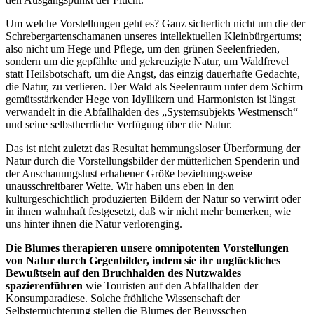
Um welche Vorstellungen geht es? Ganz sicherlich nicht um die der
Schrebergartenschamanen unseres intellektuellen Kleinbürgertums;
also nicht um Hege und Pflege, um den grünen Seelenfrieden,
sondern um die gepfählte und gekreuzigte Natur, um Waldfrevel
statt Heilsbotschaft, um die Angst, das einzig dauerhafte Gedachte,
die Natur, zu verlieren. Der Wald als Seelenraum unter dem Schirm
gemütsstärkender Hege von Idyllikern und Harmonisten ist längst
verwandelt in die Abfallhalden des „Systemsubjekts Westmensch“
und seine selbstherrliche Verfügung über die Natur.
Das ist nicht zuletzt das Resultat hemmungsloser Überformung der
Natur durch die Vorstellungsbilder der mütterlichen Spenderin und
der Anschauungslust erhabener Größe beziehungsweise
unausschreitbarer Weite. Wir haben uns eben in den
kulturgeschichtlich produzierten Bildern der Natur so verwirrt oder
in ihnen wahnhaft festgesetzt, daß wir nicht mehr bemerken, wie
uns hinter ihnen die Natur verlorenging.
Die Blumes therapieren unsere omnipotenten Vorstellungen
von Natur durch Gegenbilder, indem sie ihr unglückliches
Bewußtsein auf den Bruchhalden des Nutzwaldes
spazierenführen
wie Touristen auf den Abfallhalden der
Konsumparadiese. Solche fröhliche Wissenschaft der
Selbsternüchterung stellen die Blumes der Beuysschen