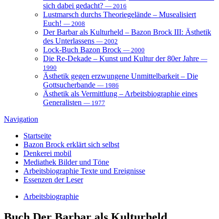
sich dabei gedacht?
— 2016
Lustmarsch durchs Theoriegelände – Musealisiert
Euch!
— 2008
Der Barbar als Kulturheld – Bazon Brock III: Ästhetik
des Unterlassens
— 2002
Lock-Buch Bazon Brock
— 2000
Die Re-Dekade – Kunst und Kultur der 80er Jahre
—
1990
Ästhetik gegen erzwungene Unmittelbarkeit – Die
Gottsucherbande
— 1986
Ästhetik als Vermittlung – Arbeitsbiographie eines
Generalisten
— 1977
Navigation
Startseite
Bazon Brock
erklärt sich selbst
Denkerei
mobil
Mediathek
Bilder und Töne
Arbeitsbiographie
Texte und Ereignisse
Essenzen
der Leser
Arbeitsbiographie
Buch
Der Barbar als Kulturheld