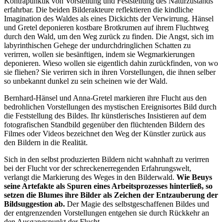
Kontrapunktik von Vorstellung und Feststellung des Naturzustands
erfahrbar. Die beiden Bilderakteure reflektieren die kindliche
Imagination des Waldes als eines Dickichts der Verwirrung. Hänsel
und Gretel deponieren kostbare Brotkrumen auf ihrem Fluchtweg
durch den Wald, um den Weg zurück zu finden. Die Angst, sich im
labyrinthischen Gehege der undurchdringlichen Schatten zu
verirren, wollen sie besänftigen, indem sie Wegmarkierungen
deponieren. Wieso wollen sie eigentlich dahin zurückfinden, von wo
sie fliehen? Sie verirren sich in ihren Vorstellungen, die ihnen selber
so unbekannt dunkel zu sein scheinen wie der Wald.
Bernhard-Hänsel und Anna-Gretel markieren ihre Flucht aus den
bedrohlichen Vorstellungen des mystischen Ereignisortes Bild durch
die Feststellung des Bildes. Ihr künstlerisches Insistieren auf dem
fotografischen Standbild gegenüber den flüchtenden Bildern des
Filmes oder Videos bezeichnet den Weg der Künstler zurück aus
den Bildern in die Realität.
Sich in den selbst produzierten Bildern nicht wahnhaft zu verirren
bei der Flucht vor der schreckenerregenden Erfahrungswelt,
verlangt die Markierung des Weges in den Bilderwald.
Wie Beuys
seine Artefakte als Spuren eines Arbeitsprozesses hinterließ, so
setzen die Blumes ihre Bilder als Zeichen der Entzauberung der
Bildsuggestion ab.
Der Magie des selbstgeschaffenen Bildes und
der entgrenzenden Vorstellungen entgehen sie durch Rückkehr an
den Ausgangspunkt der Flucht.