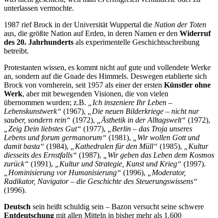
unterlassen vermochte.
1987 rief Brock in der Universität Wuppertal die
Nation der Toten
aus, die größte Nation auf Erden, in deren Namen er den
Widerruf
des 20. Jahrhunderts
als experimentelle Geschichtsschreibung
betreibt.
Protestanten wissen, es kommt nicht auf gute und vollendete Werke
an, sondern auf die Gnade des Himmels. Deswegen etablierte sich
Brock von vornherein, seit 1957 als einer der ersten
Künstler ohne
Werk
, aber mit bewegenden Visionen, die von vielen
übernommen wurden; z.B.
„Ich inszeniere Ihr Leben –
Lebenskunstwerk“
(1967),
„Die neuen Bilderkriege – nicht nur
sauber, sondern rein“
(1972),
„Ästhetik in der Alltagswelt“
(1972),
„Zeig Dein liebstes Gut“
(1977),
„Berlin – das Troja unseres
Lebens und forum germanorum“
(1981),
„Wir wollen Gott und
damit basta“
(1984),
„Kathedralen für den Müll“
(1985),
„Kultur
diesseits des Ernstfalls“
(1987),
„Wir geben das Leben dem Kosmos
zurück“
(1991),
„Kultur und Strategie, Kunst und Krieg“
(1997).
„Hominisierung vor Humanisierung“
(1996),
„Moderator,
Radikator, Navigator – die Geschichte des Steuerungswissens“
(1996).
Deutsch
sein heißt schuldig sein – Bazon versucht seine schwere
Entdeutschung
mit allen Mitteln in bisher mehr als 1.600