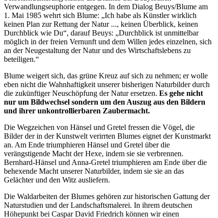
Verwandlungseuphorie entgegen. In dem Dialog Beuys/Blume am
1. Mai 1985 wehrt sich Blume: „Ich habe als Künstler wirklich
keinen Plan zur Rettung der Natur ..., keinen Überblick, keinen
Durchblick wie Du“, darauf Beuys: „Durchblick ist unmittelbar
möglich in der freien Vernunft und dem Willen jedes einzelnen, sich
an der Neugestaltung der Natur und des Wirtschaftslebens zu
beteiligen.“
Blume weigert sich, das grüne Kreuz auf sich zu nehmen; er wolle
eben nicht die Wahnhaftigkeit unserer bisherigen Naturbilder durch
die zukünftiger Neuschöpfung der Natur ersetzen.
Es gehe nicht
nur um Bildwechsel sondern um den Auszug aus den Bildern
und ihrer unkontrollierbaren Zaubermacht.
Die Wegzeichen von Hänsel und Gretel fressen die Vögel, die
Bilder der in der Kunstwelt verirrten Blumes eignet der Kunstmarkt
an. Am Ende triumphieren Hänsel und Gretel über die
verängstigende Macht der Hexe, indem sie sie verbrennen.
Bernhard-Hänsel und Anna-Gretel triumphieren am Ende über die
behexende Macht unserer Naturbilder, indem sie sie an das
Gelächter und den Witz ausliefern.
Die Waldarbeiten der Blumes gehören zur historischen Gattung der
Naturstudien und der Landschaftsmalerei. In ihrem deutschen
Höhepunkt bei Caspar David Friedrich können wir einen