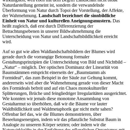
Naturdarstellung gemeint ist, sondern die verwandelnde
Überformung von Natur durch Topoi der Vorstellung, der Affekte,
der Wahrnehmung.
Landschaft bezeichnet die sinnbildliche
Einheit von Natur und kulturellen Aneignungsmustern.
Das
heißt zugleich, daß erst durch Differenzierung der
Betrachtungsebenen in unserer Bildwahrnehmung die
Unterscheidung von Natur und Landschaftsbildlichkeit erreicht
wird.
Auf so gut wie allen Waldlandschaftsbildern der Blumes wird
gerade durch die vorrangige Betonung formaler
Gestaltungsprinzipien die Unterscheidung von Bild und Nichtbild –
„Natur“ – möglich. Der optischen Dominanz der Linearität von
Baumstämmen entspricht einerseits der „Baumstamm als
Formideal“, das zum Beispiel in der Säule zur Geltung kommt,
andererseits wird aber die Wahrnehmung gerade von dieser Macht
des Formideals befreit und auf ein Chaos monokultureller
Splitterungen, Brüche und feingliedriger Irregularitäten ausgerichtet.
Wie konnten wir jemals diese monotone Ansammlung von
Gestaltarmut so überhöhen, daß wir die Bäume vor lauter
Waldbildlichkeit und Waldmetaphorik gar nicht mehr sahen?
Offenbar lief das, wie die Blumes demonstrieren, über
Beseelungsenergien, indem wir das pflanzliche Substrat Baum in
Analogie zu unserem Körper setzten; oder indem wir die
Naturwirkkräfte in der Entfaltung des pflanzlichen Organismus mit