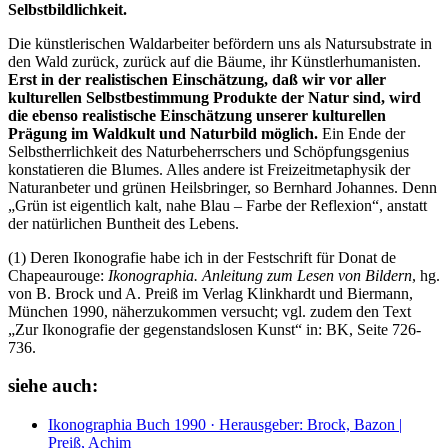
Selbstbildlichkeit.
Die künstlerischen Waldarbeiter befördern uns als Natursubstrate in
den Wald zurück, zurück auf die Bäume, ihr Künstlerhumanisten.
Erst in der realistischen Einschätzung, daß wir vor aller
kulturellen Selbstbestimmung Produkte der Natur sind, wird
die ebenso realistische Einschätzung unserer kulturellen
Prägung im Waldkult und Naturbild möglich.
Ein Ende der
Selbstherrlichkeit des Naturbeherrschers und Schöpfungsgenius
konstatieren die Blumes. Alles andere ist Freizeitmetaphysik der
Naturanbeter und grünen Heilsbringer, so Bernhard Johannes. Denn
„Grün ist eigentlich kalt, nahe Blau – Farbe der Reflexion“, anstatt
der natürlichen Buntheit des Lebens.
(1) Deren Ikonografie habe ich in der Festschrift für Donat de
Chapeaurouge:
Ikonographia. Anleitung zum Lesen von Bildern
, hg.
von B. Brock und A. Preiß im Verlag Klinkhardt und Biermann,
München 1990, näherzukommen versucht; vgl. zudem den Text
„Zur Ikonografie der gegenstandslosen Kunst“ in: BK, Seite 726-
736.
siehe auch:
Ikonographia
Buch
1990 · Herausgeber: Brock, Bazon |
Preiß, Achim