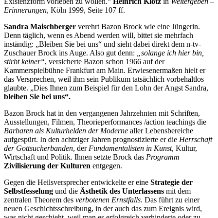
Existenzform vorleben zu wollen.“
Heinrich Klotz
in
Weitergeben –
Erinnerungen
, Köln 1999, Seite 107 ff.
Sandra Maischberger
verehrt Bazon Brock wie eine Jüngerin.
Denn täglich, wenn es Abend werden will, bittet sie mehrfach
inständig: „Bleiben Sie bei uns“ und sieht dabei direkt dem n-tv-
Zuschauer Brock ins Auge. Also gut denn:
„solange ich hier bin,
stirbt keiner“
, versicherte Bazon schon 1966 auf der
Kammerspielbühne Frankfurt am Main. Erwiesenermaßen hielt er
das Versprechen, weil ihm sein Publikum tatsächlich vorbehaltlos
glaubte. „Dies Ihnen zum Beispiel für den Lohn der Angst Sandra,
bleiben Sie bei uns“.
Bazon Brock hat in den vergangenen Jahrzehnten mit Schriften,
Ausstellungen, Filmen, Theorieperformances /action teachings die
Barbaren als Kulturhelden der Moderne
aller Lebensbereiche
aufgespürt. In den achtziger Jahren prognostizierte er die
Herrschaft
der Gottsucherbanden
, der
Fundamentalisten in Kunst
, Kultur,
Wirtschaft und Politik. Ihnen setzte Brock das
Programm
Zivilisierung der Kulturen
entgegen.
Gegen die Heilsversprecher entwickelte er eine
Strategie der
Selbstfesselung
und die
Ästhetik des Unterlassens
mit dem
zentralen Theorem des
verbotenen Ernstfalls
. Das führt zu einer
neuen Geschichtsschreibung, in der auch das zum Ereignis wird,
was nicht geschieht, weil man es erfolgreich verhinderte oder zu