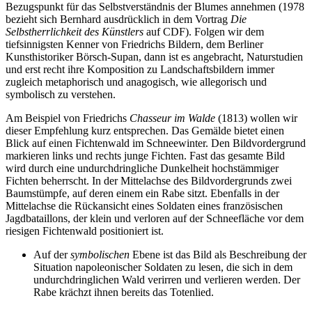
Bezugspunkt für das Selbstverständnis der Blumes annehmen (1978
bezieht sich Bernhard ausdrücklich in dem Vortrag
Die
Selbstherrlichkeit des Künstlers
auf CDF). Folgen wir dem
tiefsinnigsten Kenner von Friedrichs Bildern, dem Berliner
Kunsthistoriker Börsch-Supan, dann ist es angebracht, Naturstudien
und erst recht ihre Komposition zu Landschaftsbildern immer
zugleich metaphorisch und anagogisch, wie allegorisch und
symbolisch zu verstehen.
Am Beispiel von Friedrichs
Chasseur im Walde
(1813) wollen wir
dieser Empfehlung kurz entsprechen. Das Gemälde bietet einen
Blick auf einen Fichtenwald im Schneewinter. Den Bildvordergrund
markieren links und rechts junge Fichten. Fast das gesamte Bild
wird durch eine undurchdringliche Dunkelheit hochstämmiger
Fichten beherrscht. In der Mittelachse des Bildvordergrunds zwei
Baumstümpfe, auf deren einem ein Rabe sitzt. Ebenfalls in der
Mittelachse die Rückansicht eines Soldaten eines französischen
Jagdbataillons, der klein und verloren auf der Schneefläche vor dem
riesigen Fichtenwald positioniert ist.
Auf der
symbolischen
Ebene ist das Bild als Beschreibung der
Situation napoleonischer Soldaten zu lesen, die sich in dem
undurchdringlichen Wald verirren und verlieren werden. Der
Rabe krächzt ihnen bereits das Totenlied.