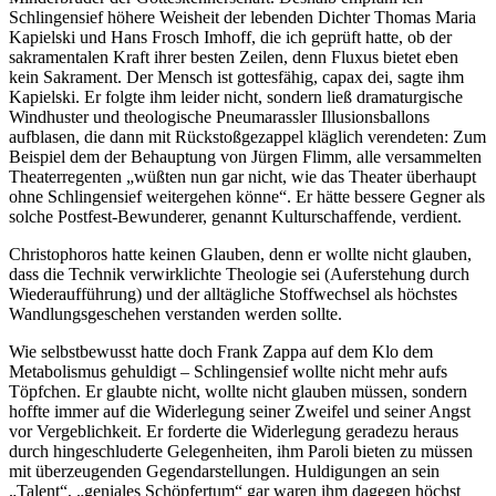
Schlingensief höhere Weisheit der lebenden Dichter Thomas Maria
Kapielski und Hans Frosch Imhoff, die ich geprüft hatte, ob der
sakramentalen Kraft ihrer besten Zeilen, denn Fluxus bietet eben
kein Sakrament. Der Mensch ist gottesfähig, capax dei, sagte ihm
Kapielski. Er folgte ihm leider nicht, sondern ließ dramaturgische
Windhuster und theologische Pneumarassler Illusionsballons
aufblasen, die dann mit Rückstoßgezappel kläglich verendeten: Zum
Beispiel dem der Behauptung von Jürgen Flimm, alle versammelten
Theaterregenten „wüßten nun gar nicht, wie das Theater überhaupt
ohne Schlingensief weitergehen könne“. Er hätte bessere Gegner als
solche Postfest-Bewunderer, genannt Kulturschaffende, verdient.
Christophoros hatte keinen Glauben, denn er wollte nicht glauben,
dass die Technik verwirklichte Theologie sei (Auferstehung durch
Wiederaufführung) und der alltägliche Stoffwechsel als höchstes
Wandlungsgeschehen verstanden werden sollte.
Wie selbstbewusst hatte doch Frank Zappa auf dem Klo dem
Metabolismus gehuldigt – Schlingensief wollte nicht mehr aufs
Töpfchen. Er glaubte nicht, wollte nicht glauben müssen, sondern
hoffte immer auf die Widerlegung seiner Zweifel und seiner Angst
vor Vergeblichkeit. Er forderte die Widerlegung geradezu heraus
durch hingeschluderte Gelegenheiten, ihm Paroli bieten zu müssen
mit überzeugenden Gegendarstellungen. Huldigungen an sein
„Talent“, „geniales Schöpfertum“ gar waren ihm dagegen höchst