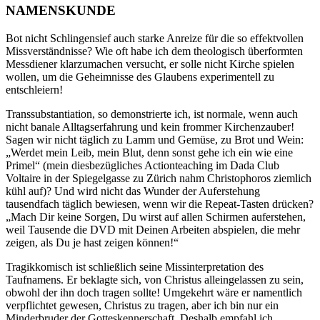
NAMENSKUNDE
Bot nicht Schlingensief auch starke Anreize für die so effektvollen
Missverständnisse? Wie oft habe ich dem theologisch überformten
Messdiener klarzumachen versucht, er solle nicht Kirche spielen
wollen, um die Geheimnisse des Glaubens experimentell zu
entschleiern!
Transsubstantiation, so demonstrierte ich, ist normale, wenn auch
nicht banale Alltagserfahrung und kein frommer Kirchenzauber!
Sagen wir nicht täglich zu Lamm und Gemüse, zu Brot und Wein:
„Werdet mein Leib, mein Blut, denn sonst gehe ich ein wie eine
Primel“ (mein diesbezügliches Actionteaching im Dada Club
Voltaire in der Spiegelgasse zu Zürich nahm Christophoros ziemlich
kühl auf)? Und wird nicht das Wunder der Auferstehung
tausendfach täglich bewiesen, wenn wir die Repeat-Tasten drücken?
„Mach Dir keine Sorgen, Du wirst auf allen Schirmen auferstehen,
weil Tausende die DVD mit Deinen Arbeiten abspielen, die mehr
zeigen, als Du je hast zeigen können!“
Tragikkomisch ist schließlich seine Missinterpretation des
Taufnamens. Er beklagte sich, von Christus alleingelassen zu sein,
obwohl der ihn doch tragen sollte! Umgekehrt wäre er namentlich
verpflichtet gewesen, Christus zu tragen, aber ich bin nur ein
Minderbruder der Gotteskennerschaft. Deshalb empfahl ich