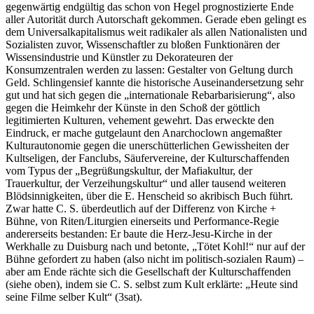
gegenwärtig endgültig das schon von Hegel prognostizierte Ende
aller Autorität durch Autorschaft gekommen. Gerade eben gelingt es
dem Universalkapitalismus weit radikaler als allen Nationalisten und
Sozialisten zuvor, Wissenschaftler zu bloßen Funktionären der
Wissensindustrie und Künstler zu Dekorateuren der
Konsumzentralen werden zu lassen: Gestalter von Geltung durch
Geld. Schlingensief kannte die historische Auseinandersetzung sehr
gut und hat sich gegen die „internationale Rebarbarisierung“, also
gegen die Heimkehr der Künste in den Schoß der göttlich
legitimierten Kulturen, vehement gewehrt. Das erweckte den
Eindruck, er mache gutgelaunt den Anarchoclown angemaßter
Kulturautonomie gegen die unerschütterlichen Gewissheiten der
Kultseligen, der Fanclubs, Säufervereine, der Kulturschaffenden
vom Typus der „Begrüßungskultur, der Mafiakultur, der
Trauerkultur, der Verzeihungskultur“ und aller tausend weiteren
Blödsinnigkeiten, über die E. Henscheid so akribisch Buch führt.
Zwar hatte C. S. überdeutlich auf der Differenz von Kirche +
Bühne, von Riten/Liturgien einerseits und Performance-Regie
andererseits bestanden: Er baute die Herz-Jesu-Kirche in der
Werkhalle zu Duisburg nach und betonte, „Tötet Kohl!“ nur auf der
Bühne gefordert zu haben (also nicht im politisch-sozialen Raum) –
aber am Ende rächte sich die Gesellschaft der Kulturschaffenden
(siehe oben), indem sie C. S. selbst zum Kult erklärte: „Heute sind
seine Filme selber Kult“ (3sat).