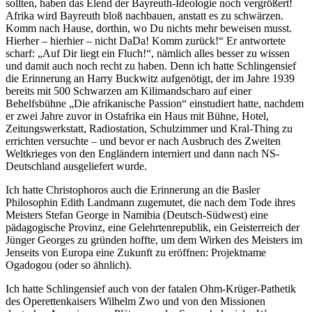
sollten, haben das Elend der Bayreuth-Ideologie noch vergrößert!
Afrika wird Bayreuth bloß nachbauen, anstatt es zu schwärzen.
Komm nach Hause, dorthin, wo Du nichts mehr beweisen musst.
Hierher – hierhier – nicht DaDa! Komm zurück!“ Er antwortete
scharf: „Auf Dir liegt ein Fluch!“, nämlich alles besser zu wissen
und damit auch noch recht zu haben. Denn ich hatte Schlingensief
die Erinnerung an Harry Buckwitz aufgenötigt, der im Jahre 1939
bereits mit 500 Schwarzen am Kilimandscharo auf einer
Behelfsbühne „Die afrikanische Passion“ einstudiert hatte, nachdem
er zwei Jahre zuvor in Ostafrika ein Haus mit Bühne, Hotel,
Zeitungswerkstatt, Radiostation, Schulzimmer und Kral-Thing zu
errichten versuchte – und bevor er nach Ausbruch des Zweiten
Weltkrieges von den Engländern interniert und dann nach NS-
Deutschland ausgeliefert wurde.
Ich hatte Christophoros auch die Erinnerung an die Basler
Philosophin Edith Landmann zugemutet, die nach dem Tode ihres
Meisters Stefan George in Namibia (Deutsch-Südwest) eine
pädagogische Provinz, eine Gelehrtenrepublik, ein Geisterreich der
Jünger Georges zu gründen hoffte, um dem Wirken des Meisters im
Jenseits von Europa eine Zukunft zu eröffnen: Projektname
Ogadogou (oder so ähnlich).
Ich hatte Schlingensief auch von der fatalen Ohm-Krüger-Pathetik
des Operettenkaisers Wilhelm Zwo und von den Missionen