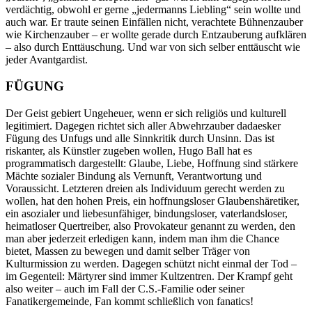
verdächtig, obwohl er gerne „jedermanns Liebling“ sein wollte und
auch war. Er traute seinen Einfällen nicht, verachtete Bühnenzauber
wie Kirchenzauber – er wollte gerade durch Entzauberung aufklären
– also durch Enttäuschung. Und war von sich selber enttäuscht wie
jeder Avantgardist.
FÜGUNG
Der Geist gebiert Ungeheuer, wenn er sich religiös und kulturell
legitimiert. Dagegen richtet sich aller Abwehrzauber dadaesker
Fügung des Unfugs und alle Sinnkritik durch Unsinn. Das ist
riskanter, als Künstler zugeben wollen, Hugo Ball hat es
programmatisch dargestellt: Glaube, Liebe, Hoffnung sind stärkere
Mächte sozialer Bindung als Vernunft, Verantwortung und
Voraussicht. Letzteren dreien als Individuum gerecht werden zu
wollen, hat den hohen Preis, ein hoffnungsloser Glaubenshäretiker,
ein asozialer und liebesunfähiger, bindungsloser, vaterlandsloser,
heimatloser Quertreiber, also Provokateur genannt zu werden, den
man aber jederzeit erledigen kann, indem man ihm die Chance
bietet, Massen zu bewegen und damit selber Träger von
Kulturmission zu werden. Dagegen schützt nicht einmal der Tod –
im Gegenteil: Märtyrer sind immer Kultzentren. Der Krampf geht
also weiter – auch im Fall der C.S.-Familie oder seiner
Fanatikergemeinde, Fan kommt schließlich von fanatics!