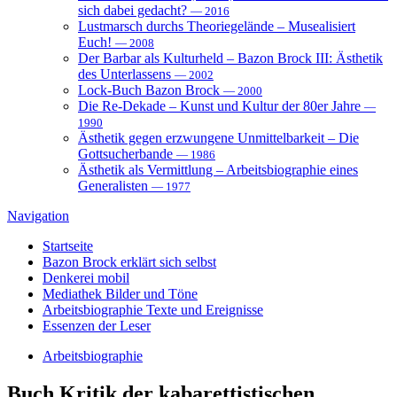
sich dabei gedacht?
— 2016
Lustmarsch durchs Theoriegelände – Musealisiert
Euch!
— 2008
Der Barbar als Kulturheld – Bazon Brock III: Ästhetik
des Unterlassens
— 2002
Lock-Buch Bazon Brock
— 2000
Die Re-Dekade – Kunst und Kultur der 80er Jahre
—
1990
Ästhetik gegen erzwungene Unmittelbarkeit – Die
Gottsucherbande
— 1986
Ästhetik als Vermittlung – Arbeitsbiographie eines
Generalisten
— 1977
Navigation
Startseite
Bazon Brock
erklärt sich selbst
Denkerei
mobil
Mediathek
Bilder und Töne
Arbeitsbiographie
Texte und Ereignisse
Essenzen
der Leser
Arbeitsbiographie
Buch
Kritik der kabarettistischen