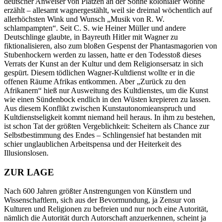
deutscher Anweiser von Plätzen an der Sonne kolonialer Wonne
erzählt – allesamt wagnergestählt, weil sie dreimal wöchentlich auf
allerhöchsten Wink und Wunsch „Musik von R. W.
schlampampten“. Seit C. S. wie Heiner Müller und andere
Deutschlinge glaubte, in Bayreuth Hitler mit Wagner zu
fiktionalisieren, also zum bloßen Gespenst der Phantasmagorien von
Stubenhockern werden zu lassen, hatte er den Todesstoß dieses
Verrats der Kunst an der Kultur und dem Religionsersatz in sich
gespürt. Diesem tödlichen Wagner-Kultdienst wollte er in die
offenen Räume Afrikas entkommen. Aber „Zurück zu den
Afrikanern“ hieß nur Ausweitung des Kultdienstes, um die Kunst
wie einen Sündenbock endlich in den Wüsten krepieren zu lassen.
Aus diesem Konflikt zwischen Kunstautonomieanspruch und
Kultdienstseligkeit kommt niemand heil heraus. In ihm zu bestehen,
ist schon Tat der größten Vergeblichkeit: Scheitern als Chance zur
Selbstbestimmung des Endes – Schlingensief hat bestanden mit
schier unglaublichen Arbeitspensa und der Heiterkeit des
Illusionslosen.
ZUR LAGE
Nach 600 Jahren größter Anstrengungen von Künstlern und
Wissenschaftlern, sich aus der Bevormundung, ja Zensur von
Kulturen und Religionen zu befreien und nur noch eine Autorität,
nämlich die Autorität durch Autorschaft anzuerkennen, scheint ja