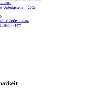
— 2008
es Unterlassens
— 2002
0
sucherbande
— 1986
alisten
— 1977
barkeit