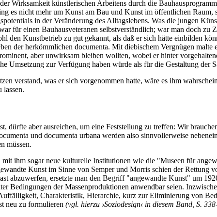
 der Wirksamkeit künstlerischen Arbeitens durch die Bauhausprogrammat
ng es nicht mehr um Kunst am Bau und Kunst im öffentlichen Raum, son
potentials in der Veränderung des Alltagslebens. Was die jungen Kü
r für einen Bauhausveteranen selbstverständlich; war man doch zu Z
l den Kunstbetrieb zu gut gekannt, als daß er sich hätte einbilden kön
ben der herkömmlichen documenta. Mit diebischem Vergnügen malte er
rominent, aber unwirksam bleiben wollten, wobei er hinter vorgehalten
ische Umsetzung zur Verfügung haben würde als für die Gestaltung der
tzen verstand, was er sich vorgenommen hatte, wäre es ihm wahrschein
 lassen.
 dürfte aber ausreichen, um eine Feststellung zu treffen: Wir brauch
nst. documenta und documenta urbana werden also sinnvollerweise neben
en müssen.
n mit ihm sogar neue kulturelle Institutionen wie die "Museen für angew
Angewandte Kunst im Sinne von Semper und Morris schien der Rettung v
llast abzuwerfen, ersetzte man den Begriff "angewandte Kunst" um 19
unter Bedingungen der Massenproduktionen anwendbar seien. Inzwischen
fälligkeit, Charakteristik, Hierarchie, kurz zur Eliminierung von Bed
t neu zu formulieren
(vgl. hierzu ›Soziodesign‹ in diesem Band, S. 33