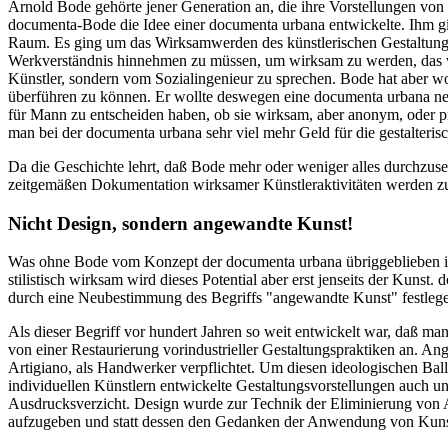
Arnold Bode gehörte jener Generation an, die ihre Vorstellungen von
documenta-Bode die Idee einer documenta urbana entwickelte. Ihm gi
Raum. Es ging um das Wirksamwerden des künstlerischen Gestaltungs
Werkverständnis hinnehmen zu müssen, um wirksam zu werden, das wa
Künstler, sondern vom Sozialingenieur zu sprechen. Bode hat aber woh
überführen zu können. Er wollte deswegen eine documenta urbana ne
für Mann zu entscheiden haben, ob sie wirksam, aber anonym, oder p
man bei der documenta urbana sehr viel mehr Geld für die gestalter
Da die Geschichte lehrt, daß Bode mehr oder weniger alles durchzuse
zeitgemäßen Dokumentation wirksamer Künstleraktivitäten werden zu
Nicht Design, sondern angewandte Kunst!
Was ohne Bode vom Konzept der documenta urbana übriggeblieben ist,
stilistisch wirksam wird dieses Potential aber erst jenseits der Ku
durch eine Neubestimmung des Begriffs "angewandte Kunst" festleg
Als dieser Begriff vor hundert Jahren so weit entwickelt war, daß ma
von einer Restaurierung vorindustrieller Gestaltungspraktiken an. 
Artigiano, als Handwerker verpflichtet. Um diesen ideologischen Ba
individuellen Künstlern entwickelte Gestaltungsvorstellungen auch 
Ausdrucksverzicht. Design wurde zur Technik der Eliminierung von Auf
aufzugeben und statt dessen den Gedanken der Anwendung von Kuns