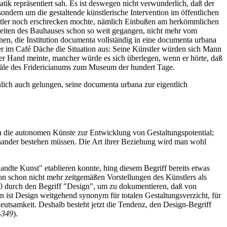
ik repräsentiert sah. Es ist deswegen nicht verwunderlich, daß der
dern um die gestaltende künstlerische Intervention im öffentlichen
nstler noch erschrecken mochte, nämlich Einbußen am herkömmlichen
eiten des Bauhauses schon so weit gegangen, nicht mehr vom
nen, die Institution documenta vollständig in eine documenta urbana
 im Café Däche die Situation aus: Seine Künstler würden sich Mann
er Hand meinte, mancher würde es sich überlegen, wenn er hörte, daß
 Säle des Fridericianums zum Museum der hundert Tage.
lich auch gelungen, seine documenta urbana zur eigentlich
en die autonomen Künste zur Entwicklung von Gestaltungspotential;
einander bestehen müssen. Die Art ihrer Beziehung wird man wohl
andte Kunst" etablieren konnte, hing diesem Begriff bereits etwas
on schon nicht mehr zeitgemäßen Vorstellungen des Künstlers als
20 durch den Begriff "Design", um zu dokumentieren, daß von
 ist Design weitgehend synonym für totalen Gestaltungsverzicht, für
eutsamkeit. Deshalb besteht jetzt die Tendenz, den Design-Begriff
8-349
).