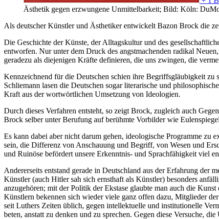
+ 1 B
Ästhetik gegen erzwungene Unmittelbarkeit; Bild: Köln: DuM
Als deutscher Künstler und Ästhetiker entwickelt Bazon Brock die zen
Die Geschichte der Künste, der Alltagskultur und des gesellschaftli
entworfen. Nur unter dem Druck des angstmachenden radikal Neuen, so
geradezu als diejenigen Kräfte definieren, die uns zwingen, die verm
Kennzeichnend für die Deutschen schien ihre Begriffsgläubigkeit zu
Schliemann lasen die Deutschen sogar literarische und philosophisc
Kraft aus der wortwörtlichen Umsetzung von Ideologien.
Durch dieses Verfahren entsteht, so zeigt Brock, zugleich auch Gegenk
Brock selber unter Berufung auf berühmte Vorbilder wie Eulenspiegel
Es kann dabei aber nicht darum gehen, ideologische Programme zu exe
sein, die Differenz von Anschauung und Begriff, von Wesen und Er
und Ruinöse befördert unsere Erkenntnis- und Sprachfähigkeit viel e
Andererseits entstand gerade in Deutschland aus der Erfahrung der m
Künstler (auch Hitler sah sich ernsthaft als Künstler) besonders anf
anzugehören; mit der Politik der Ekstase glaubte man auch die Kunst 
Künstlern bekennen sich wieder viele ganz offen dazu, Mitglieder der
seit Luthers Zeiten üblich, gegen intellektuelle und institutionelle V
beten, anstatt zu denken und zu sprechen. Gegen diese Versuche, die