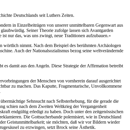
hichte Deutschlands seit Luthers Zeiten.
sondern in Einzelbeiträgen von unserer unmittelbaren Gegenwart aus
 glaubwürdig. Seiner Theorie zufolge lassen sich Avantgarden
e ist nur das, was uns zwingt, neue Traditionen aufzubauen.«
gen wörtlich nimmt. Nach dem Beispiel des berühmten Archäologen
schine. Auch der Nationalsozialismus bezog seine weltverändernde
t es damit aus den Angeln. Diese Strategie der Affirmation betreibt
Hervorbringungen der Menschen von vornherein darauf ausgerichtet
ichtbar zu machen. Das Kaputte, Fragmentarische, Unvollkommene
.
 übermächtige Sehnsucht nach Selbsterhebung, für die gerade die
ierung schien nach dem Zweiten Weltkrieg der Vergangenheit
kraft endgültig erledigt zu haben. Doch unter den zeitgenössischen
 reklamieren. Die Gottsucherbande polemisiert, wie in Deutschland
e der Geistunmittelbarkeit; sie möchten, daß wir vor Bildern wieder
ugesäusel zu erzwingen, setzt Brock seine Ästhetik.