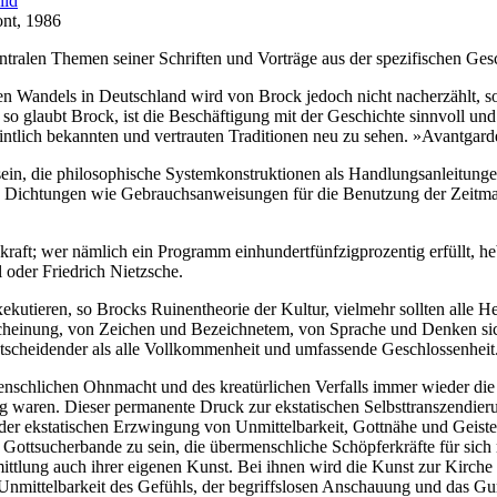
ild
ont, 1986
tralen Themen seiner Schriften und Vorträge aus der spezifischen Gesc
chen Wandels in Deutschland wird von Brock jedoch nicht nacherzählt, 
 glaubt Brock, ist die Beschäftigung mit der Geschichte sinnvoll und
eintlich bekannten und vertrauten Traditionen neu zu sehen. »Avantgard
 sein, die philosophische Systemkonstruktionen als Handlungsanleitun
he Dichtungen wie Gebrauchsanweisungen für die Benutzung der Zeitma
raft; wer nämlich ein Programm einhundertfünfzigprozentig erfüllt, heb
 oder Friedrich Nietzsche.
kutieren, so Brocks Ruinentheorie der Kultur, vielmehr sollten alle 
scheinung, von Zeichen und Bezeichnetem, von Sprache und Denken s
ntscheidender als alle Vollkommenheit und umfassende Geschlossenheit
enschlichen Ohnmacht und des kreatürlichen Verfalls immer wieder die
ällig waren. Dieser permanente Druck zur ekstatischen Selbsttranszend
der ekstatischen Erzwingung von Unmittelbarkeit, Gottnähe und Geistes
 Gottsucherbande zu sein, die übermenschliche Schöpferkräfte für sich
ermittlung auch ihrer eigenen Kunst. Bei ihnen wird die Kunst zur Kirch
 Unmittelbarkeit des Gefühls, der begriffslosen Anschauung und das Gur