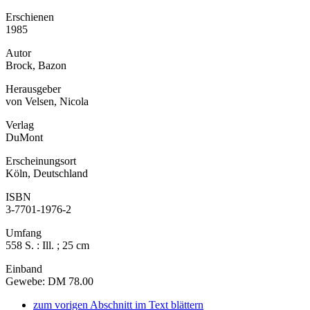
Erschienen
1985
Autor
Brock, Bazon
Herausgeber
von Velsen, Nicola
Verlag
DuMont
Erscheinungsort
Köln, Deutschland
ISBN
3-7701-1976-2
Umfang
558 S. : Ill. ; 25 cm
Einband
Gewebe: DM 78.00
zum vorigen Abschnitt im Text blättern