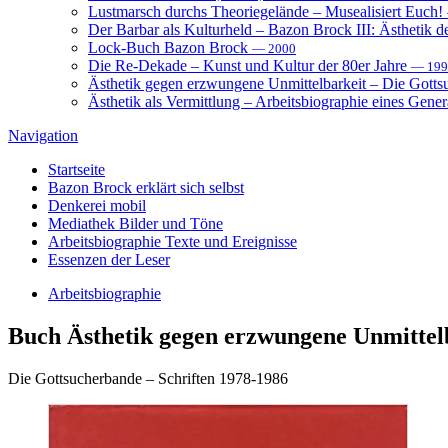
Lustmarsch durchs Theoriegelände – Musealisiert Euch!
Der Barbar als Kulturheld – Bazon Brock III: Ästhetik d
Lock-Buch Bazon Brock
— 2000
Die Re-Dekade – Kunst und Kultur der 80er Jahre
— 199
Ästhetik gegen erzwungene Unmittelbarkeit – Die Gott
Ästhetik als Vermittlung – Arbeitsbiographie eines Gener
Navigation
Startseite
Bazon Brock
erklärt sich selbst
Denkerei
mobil
Mediathek
Bilder und Töne
Arbeitsbiographie
Texte und Ereignisse
Essenzen
der Leser
Arbeitsbiographie
Buch
Ästhetik gegen erzwungene Unmittel
Die Gottsucherbande – Schriften 1978-1986