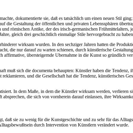
chte, dokumentierte sie, daß es tatsächlich um einen neuen Stil ging
auf die Gestaltung der öffentlichen und privaten Lebenssphären übertr
n und römischen Antike, der des irisch-germanischen Frühmittelalters, j
hre, gleich drei geschichtlich einmalige Stile hervorgebracht zu haben
verhinderer wirksam wurden. In den sechziger Jahren hatten die Produkt
, die nur darauf zu warten schienen, durch künstlerische Gestaltung 
firmative, übersteigernde Ubernahme in die Kunst so gründlich vereng
ft muß sich die documenta behaupten: Künstler haben die Tendenz, ih
st reklamieren, und die Gesellschaft hat die Tendenz, künstlerisches Ge
siert. In dem Maße, in dem die Künstler wirksam werden, verlieren si
 absprechen, die sich von vornherein darauf einlassen, ihre Wirksamke
 daß sie zu wenig für die Kunstgeschichte und zu sehr für das Alltags
 Alltagsbewußtsein durch Intervention von Künstlern verändert wurde.