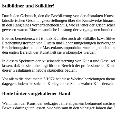
Stilbildner und Stilkiller!
Durch den Gebrauch, den die Bevölkerung von der abstrakten Kunst ma
künstlerischen Gestaltungsvorstellungen über die Kunstwerke hinaus 
in den Rang eines vorherrschenden Stils, wie es jener der griechische
gewesen waren. Eine erstaunliche Leistung der vergangenen hundert Ja
Ebenso bemerkenswert ist, daß Künstler auch als Stilkiller bzw. Stil
Erscheinungsformen von Gütern und Lebensumgebungen hervorgebracht
Erscheinungsformen der Massenkonsumprodukte wurden jedoch durch af
den engen Bereich der Kunst ließ sie wirkungslos werden.
In diesem Spektrum der Auseinandersetzung von Kunst und Gesellscha
lassen, daß sie sie unbedingt für den Bereich der professionellen Kun
dieser Gestaltungsangebote skrupellos bedient.
Vor allem die documenta 5/1972 hat diese Wechselbeziehungen themati
dagegen, indem sie solchen Kollegen den Status wahrer Künstlerschaft
Bode hinter vorgehaltener Hand
Wenn man der Kunst der siebziger Jahre allgemein bedauernd nachsagt,
Beweis dafür gelten lassen, wie wirksam in den siebziger Jahren das