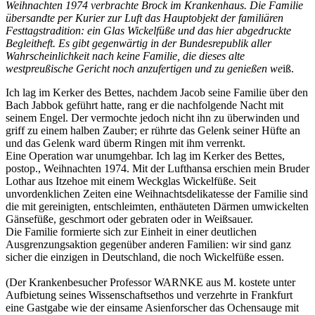
Weihnachten 1974 verbrachte Brock im Krankenhaus. Die Familie
übersandte per Kurier zur Luft das Hauptobjekt der familiären
Festtagstradition: ein Glas Wickelfüße und das hier abgedruckte
Begleitheft. Es gibt gegenwärtig in der Bundesrepublik aller
Wahrscheinlichkeit nach keine Familie, die dieses alte
westpreußische Gericht noch anzufertigen und zu genießen we
iß.
Ich lag im Kerker des Bettes, nachdem Jacob seine Familie über den
Bach Jabbok geführt hatte, rang er die nachfolgende Nacht mit
seinem Engel. Der vermochte jedoch nicht ihn zu überwinden und
griff zu einem halben Zauber; er rührte das Gelenk seiner Hüfte an
und das Gelenk ward überm Ringen mit ihm verrenkt.
Eine Operation war unumgehbar. Ich lag im Kerker des Bettes,
postop., Weihnachten 1974. Mit der Lufthansa erschien mein Bruder
Lothar aus Itzehoe mit einem Weckglas Wickelfüße. Seit
unvordenklichen Zeiten eine Weihnachtsdelikatesse der Familie sind
die mit gereinigten, entschleimten, enthäuteten Därmen umwickelten
Gänsefüße, geschmort oder gebraten oder in Weißsauer.
Die Familie formierte sich zur Einheit in einer deutlichen
Ausgrenzungsaktion gegenüber anderen Familien: wir sind ganz
sicher die einzigen in Deutschland, die noch Wickelfüße essen.
(Der Krankenbesucher Professor WARNKE aus M. kostete unter
Aufbietung seines Wissenschaftsethos und verzehrte in Frankfurt
eine Gastgabe wie der einsame Asienforscher das Ochensauge mit