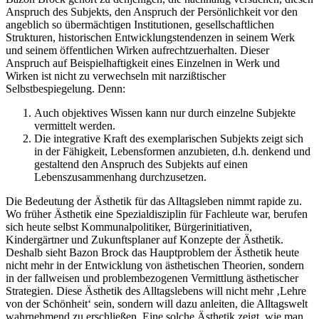
Anspruch des Subjekts, den Anspruch der Persönlichkeit vor den
angeblich so übermächtigen Institutionen, gesellschaftlichen
Strukturen, historischen Entwicklungstendenzen in seinem Werk
und seinem öffentlichen Wirken aufrechtzuerhalten. Dieser
Anspruch auf Beispielhaftigkeit eines Einzelnen in Werk und
Wirken ist nicht zu verwechseln mit narzißtischer
Selbstbespiegelung. Denn:
Auch objektives Wissen kann nur durch einzelne Subjekte
vermittelt werden.
Die integrative Kraft des exemplarischen Subjekts zeigt sich
in der Fähigkeit, Lebensformen anzubieten, d.h. denkend und
gestaltend den Anspruch des Subjekts auf einen
Lebenszusammenhang durchzusetzen.
Die Bedeutung der Ästhetik für das Alltagsleben nimmt rapide zu.
Wo früher Ästhetik eine Spezialdisziplin für Fachleute war, berufen
sich heute selbst Kommunalpolitiker, Bürgerinitiativen,
Kindergärtner und Zukunftsplaner auf Konzepte der Ästhetik.
Deshalb sieht Bazon Brock das Hauptproblem der Ästhetik heute
nicht mehr in der Entwicklung von ästhetischen Theorien, sondern
in der fallweisen und problembezogenen Vermittlung ästhetischer
Strategien. Diese Ästhetik des Alltagslebens will nicht mehr ‚Lehre
von der Schönheit‘ sein, sondern will dazu anleiten, die Alltagswelt
wahrnehmend zu erschließen. Eine solche Ästhetik zeigt, wie man