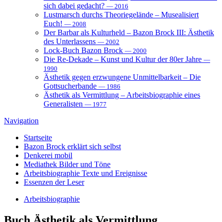
sich dabei gedacht?
— 2016
Lustmarsch durchs Theoriegelände – Musealisiert
Euch!
— 2008
Der Barbar als Kulturheld – Bazon Brock III: Ästhetik
des Unterlassens
— 2002
Lock-Buch Bazon Brock
— 2000
Die Re-Dekade – Kunst und Kultur der 80er Jahre
—
1990
Ästhetik gegen erzwungene Unmittelbarkeit – Die
Gottsucherbande
— 1986
Ästhetik als Vermittlung – Arbeitsbiographie eines
Generalisten
— 1977
Navigation
Startseite
Bazon Brock
erklärt sich selbst
Denkerei
mobil
Mediathek
Bilder und Töne
Arbeitsbiographie
Texte und Ereignisse
Essenzen
der Leser
Arbeitsbiographie
Buch
Ästhetik als Vermittlung