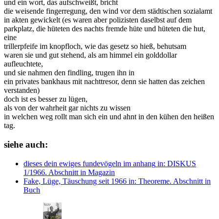
und ein wort, das aufschweißt, bricht
die weisende fingerregung, den wind vor dem städtischen sozialamt
in akten gewickelt (es waren aber polizisten daselbst auf dem
parkplatz, die hüteten des nachts fremde hüte und hüteten die hut,
eine
trillerpfeife im knopfloch, wie das gesetz so hieß, behutsam
waren sie und gut stehend, als am himmel ein golddollar
aufleuchtete,
und sie nahmen den findling, trugen ihn in
ein privates bankhaus mit nachttresor, denn sie hatten das zeichen
verstanden)
doch ist es besser zu lügen,
als von der wahrheit gar nichts zu wissen
in welchen weg rollt man sich ein und ahnt in den kühen den heißen
tag.
siehe auch:
dieses dein ewiges fundevögeln im anhang
in: DISKUS
1/1966.
Abschnitt in Magazin
Fake, Lüge, Täuschung seit 1966
in: Theoreme.
Abschnitt in
Buch