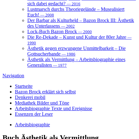
sich dabei gedacht?
— 2016
Lustmarsch durchs Theoriegelände – Musealisiert
Euch!
— 2008
Der Barbar als Kulturheld – Bazon Brock III: Ästhetik
des Unterlassens
— 2002
Lock-Buch Bazon Brock
— 2000
Die Re-Dekade – Kunst und Kultur der 80er Jahre
—
1990
Ästhetik gegen erzwungene Unmittelbarkeit – Die
Gottsucherbande
— 1986
Ästhetik als Vermittlung – Arbeitsbiographie eines
Generalisten
— 1977
Navigation
Startseite
Bazon Brock
erklärt sich selbst
Denkerei
mobil
Mediathek
Bilder und Töne
Arbeitsbiographie
Texte und Ereignisse
Essenzen
der Leser
Arbeitsbiographie
Buch
Ästhetik als Vermittlung