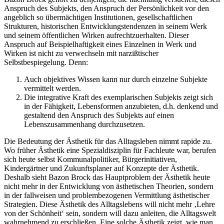
Anspruch des Subjekts, den Anspruch der Persönlichkeit vor den
angeblich so übermächtigen Institutionen, gesellschaftlichen
Strukturen, historischen Entwicklungstendenzen in seinem Werk
und seinem öffentlichen Wirken aufrechtzuerhalten. Dieser
Anspruch auf Beispielhaftigkeit eines Einzelnen in Werk und
Wirken ist nicht zu verwechseln mit narzißtischer
Selbstbespiegelung. Denn:
Auch objektives Wissen kann nur durch einzelne Subjekte
vermittelt werden.
Die integrative Kraft des exemplarischen Subjekts zeigt sich
in der Fähigkeit, Lebensformen anzubieten, d.h. denkend und
gestaltend den Anspruch des Subjekts auf einen
Lebenszusammenhang durchzusetzen.
Die Bedeutung der Ästhetik für das Alltagsleben nimmt rapide zu.
Wo früher Ästhetik eine Spezialdisziplin für Fachleute war, berufen
sich heute selbst Kommunalpolitiker, Bürgerinitiativen,
Kindergärtner und Zukunftsplaner auf Konzepte der Ästhetik.
Deshalb sieht Bazon Brock das Hauptproblem der Ästhetik heute
nicht mehr in der Entwicklung von ästhetischen Theorien, sondern
in der fallweisen und problembezogenen Vermittlung ästhetischer
Strategien. Diese Ästhetik des Alltagslebens will nicht mehr ‚Lehre
von der Schönheit‘ sein, sondern will dazu anleiten, die Alltagswelt
wahrnehmend zu erschließen. Eine solche Ästhetik zeigt, wie man