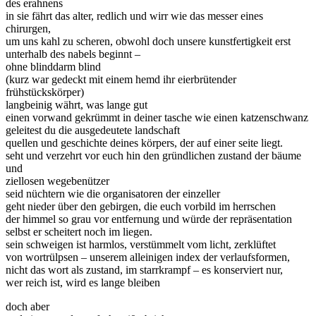
des erahnens
in sie fährt das alter, redlich und wirr wie das messer eines
chirurgen,
um uns kahl zu scheren, obwohl doch unsere kunstfertigkeit erst
unterhalb des nabels beginnt –
ohne blinddarm blind
(kurz war gedeckt mit einem hemd ihr eierbrütender
frühstückskörper)
langbeinig währt, was lange gut
einen vorwand gekrümmt in deiner tasche wie einen katzenschwanz
geleitest du die ausgedeutete landschaft
quellen und geschichte deines körpers, der auf einer seite liegt.
seht und verzehrt vor euch hin den gründlichen zustand der bäume
und
ziellosen wegebenützer
seid nüchtern wie die organisatoren der einzeller
geht nieder über den gebirgen, die euch vorbild im herrschen
der himmel so grau vor entfernung und würde der repräsentation
selbst er scheitert noch im liegen.
sein schweigen ist harmlos, verstümmelt vom licht, zerklüftet
von wortrülpsen – unserem alleinigen index der verlaufsformen,
nicht das wort als zustand, im starrkrampf – es konserviert nur,
wer reich ist, wird es lange bleiben
doch aber