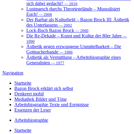
sich dabei gedacht?
— 2016
Lustmarsch durchs Theoriegelände – Musealisiert
Euch!
— 2008
Der Barbar als Kulturheld – Bazon Brock III: Ästhetik
des Unterlassens
— 2002
Lock-Buch Bazon Brock
— 2000
Die Re-Dekade – Kunst und Kultur der 80er Jahre
—
1990
Ästhetik gegen erzwungene Unmittelbarkeit – Die
Gottsucherbande
— 1986
Ästhetik als Vermittlung – Arbeitsbiographie eines
Generalisten
— 1977
Navigation
Startseite
Bazon Brock
erklärt sich selbst
Denkerei
mobil
Mediathek
Bilder und Töne
Arbeitsbiographie
Texte und Ereignisse
Essenzen
der Leser
Arbeitsbiographie
Startseite