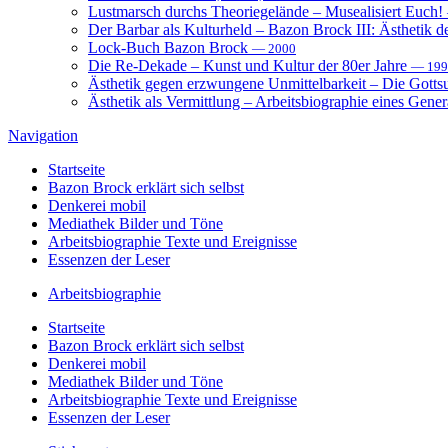
Lustmarsch durchs Theoriegelände – Musealisiert Euch!
Der Barbar als Kulturheld – Bazon Brock III: Ästhetik d
Lock-Buch Bazon Brock
— 2000
Die Re-Dekade – Kunst und Kultur der 80er Jahre
— 199
Ästhetik gegen erzwungene Unmittelbarkeit – Die Gott
Ästhetik als Vermittlung – Arbeitsbiographie eines Gener
Navigation
Startseite
Bazon Brock
erklärt sich selbst
Denkerei
mobil
Mediathek
Bilder und Töne
Arbeitsbiographie
Texte und Ereignisse
Essenzen
der Leser
Arbeitsbiographie
Startseite
Bazon Brock
erklärt sich selbst
Denkerei
mobil
Mediathek
Bilder und Töne
Arbeitsbiographie
Texte und Ereignisse
Essenzen
der Leser