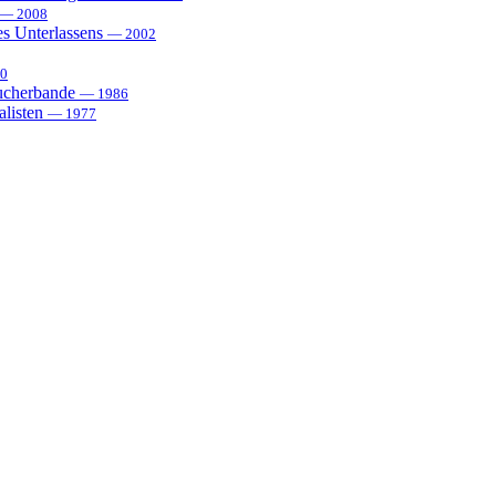
— 2008
es Unterlassens
— 2002
0
sucherbande
— 1986
alisten
— 1977