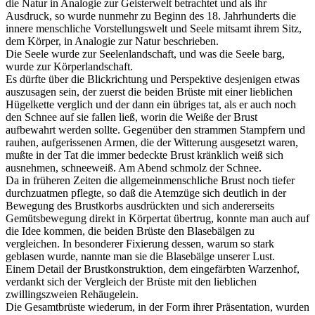
die Natur in Analogie zur Geisterwelt betrachtet und als ihr
Ausdruck, so wurde nunmehr zu Beginn des 18. Jahrhunderts die
innere menschliche Vorstellungswelt und Seele mitsamt ihrem Sitz,
dem Körper, in Analogie zur Natur beschrieben.
Die Seele wurde zur Seelenlandschaft, und was die Seele barg,
wurde zur Körperlandschaft.
Es dürfte über die Blickrichtung und Perspektive desjenigen etwas
auszusagen sein, der zuerst die beiden Brüste mit einer lieblichen
Hügelkette verglich und der dann ein übriges tat, als er auch noch
den Schnee auf sie fallen ließ, worin die Weiße der Brust
aufbewahrt werden sollte. Gegenüber den strammen Stampfern und
rauhen, aufgerissenen Armen, die der Witterung ausgesetzt waren,
mußte in der Tat die immer bedeckte Brust kränklich weiß sich
ausnehmen, schneeweiß. Am Abend schmolz der Schnee.
Da in früheren Zeiten die allgemeinmenschliche Brust noch tiefer
durchzuatmen pflegte, so daß die Atemzüge sich deutlich in der
Bewegung des Brustkorbs ausdrückten und sich andererseits
Gemütsbewegung direkt in Körpertat übertrug, konnte man auch auf
die Idee kommen, die beiden Brüste den Blasebälgen zu
vergleichen. In besonderer Fixierung dessen, warum so stark
geblasen wurde, nannte man sie die Blasebälge unserer Lust.
Einem Detail der Brustkonstruktion, dem eingefärbten Warzenhof,
verdankt sich der Vergleich der Brüste mit den lieblichen
zwillingszweien Rehäugelein.
Die Gesamtbrüste wiederum, in der Form ihrer Präsentation, wurden