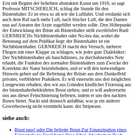
Erst mit Beginn der beliebten abstrakten Kunst um 1910, so sagt
Professor MITSCHERLICH, schlug die Stunde für den
Büstenhalter. Er ist etwa so alt wie die Luftfahrt. Und verdankt sich
auch dem Ruf nach mehr Luft, nach frischer Luft, die den Damen
nun auf Anraten der Arzte zugeführt werden sollte. Den Höhepunkt
der Entwicklung der Büste als Büstenhalter stellt zweifelsfrei Rudi
GERNREICHs Nichtbüstenhalter oder No-bra dar, wobei die
Betonung auf dem Prädikat liegt: der Büstenhalter ist ein
Nichtbüstenhalter. GERNREICH macht den Versuch, mehrere
Fliegen mit einer Klappe zu schlagen, wie jeder gute Dialektiker:
Der Nichtbüstenhalter als hauchdünnes, zu durchahnendes Netz
erlaubt, die Funktion des normalen Büstenhalters zum Zwecke der
Korrektur der Natur beizubehalten, und er will den notwendigen
Hinweis geben auf die Befreiung der Brüste aus dem Dunkelfeld
privater, verblödeter Praktiken. Er will einerseits uns den möglichen
Lustgewinn erhalten, den wir aus Gründen kindlicher Fixierung aus
der büstenhalterbekleideten Brust ziehen, und er will andererseits
uns aus dieser Fetischisierung befreien, indem er uns den nackten
Busen bietet. Nackt und dennoch anfaßbar, was ja ein anderer
Gewerbezweig nicht vermitteln kann: der Striptease.
siehe auch:
Brust raus! oder Die befreite Brust-Zur Emanzipation eines