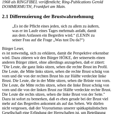
1968 als RINGFIBEL veröffentlicht; Ring-Publications Gerold
DOMMERMUTH, Frankfurt am Main.
2.1 Differenzierung der Brustwahrnehmung
„Es ist die Pflicht eines jeden, sich zu allem zu äußern,
was er im Laufe eines Tages mehrmals anfaßt, damit
aus dem Anfassen ein Begreifen wird.“ (LENIN zu
seiner Frau auf die Frage „Was tust Du da?“)
Bürger Leser,
es ist notwendig, sich zu erklären, damit die Perspektive erkennbar
wird. Dazu zitieren wir den Bürger HÖKE, der seinerseits einen
anderen Bürger zitiert, ohne allerdings anzugeben, daß er zitiert:
"Die Leute, die ganz links sitzen, sehen die rechte Brust im Profil.
Die Leute, die Mitte links sitzen, sehen die rechte Brust schräg von
vorn und die von der rechten Brust bis zur Hälfte verdeckte linke
Brust. Die Leute, die in der Mitte sitzen, sehen die Brüste von vorn.
Die Leute, die Mitte rechts sitzen, sehen die linke Brust schräg von
vorn und die von der linken Brust zur Hälfte verdeckte rechte Brust.
Die Leute die rechts sitzen, sehen die linke Brust von der Seite."
Dazu ist sofort zu bemerken, daß es eben gerade bei der Brust viel
mehr auf das Begreifen ankommt als auf das Sehen. Wir dürfen
nicht vergessen, daß der Voyeurismus unserer spätkapitalistischen
Gesellschaft eine Erfindung der Herrschaften ist, um Beteiligung