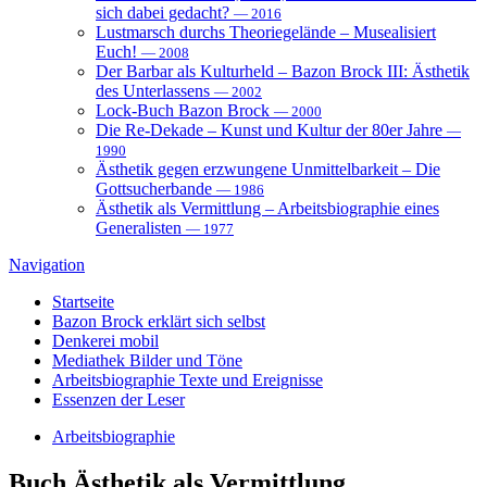
sich dabei gedacht?
— 2016
Lustmarsch durchs Theoriegelände – Musealisiert
Euch!
— 2008
Der Barbar als Kulturheld – Bazon Brock III: Ästhetik
des Unterlassens
— 2002
Lock-Buch Bazon Brock
— 2000
Die Re-Dekade – Kunst und Kultur der 80er Jahre
—
1990
Ästhetik gegen erzwungene Unmittelbarkeit – Die
Gottsucherbande
— 1986
Ästhetik als Vermittlung – Arbeitsbiographie eines
Generalisten
— 1977
Navigation
Startseite
Bazon Brock
erklärt sich selbst
Denkerei
mobil
Mediathek
Bilder und Töne
Arbeitsbiographie
Texte und Ereignisse
Essenzen
der Leser
Arbeitsbiographie
Buch
Ästhetik als Vermittlung