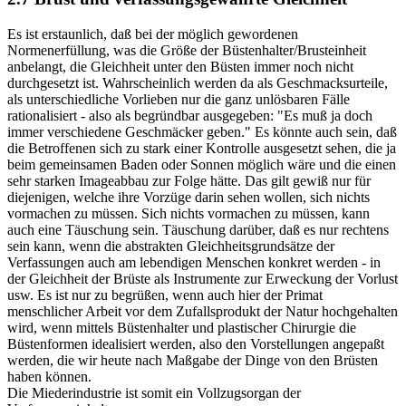
Es ist erstaunlich, daß bei der möglich gewordenen
Normenerfüllung, was die Größe der Büstenhalter/Brusteinheit
anbelangt, die Gleichheit unter den Büsten immer noch nicht
durchgesetzt ist. Wahrscheinlich werden da als Geschmacksurteile,
als unterschiedliche Vorlieben nur die ganz unlösbaren Fälle
rationalisiert - also als begründbar ausgegeben: "Es muß ja doch
immer verschiedene Geschmäcker geben." Es könnte auch sein, daß
die Betroffenen sich zu stark einer Kontrolle ausgesetzt sehen, die ja
beim gemeinsamen Baden oder Sonnen möglich wäre und die einen
sehr starken Imageabbau zur Folge hätte. Das gilt gewiß nur für
diejenigen, welche ihre Vorzüge darin sehen wollen, sich nichts
vormachen zu müssen. Sich nichts vormachen zu müssen, kann
auch eine Täuschung sein. Täuschung darüber, daß es nur rechtens
sein kann, wenn die abstrakten Gleichheitsgrundsätze der
Verfassungen auch am lebendigen Menschen konkret werden - in
der Gleichheit der Brüste als Instrumente zur Erweckung der Vorlust
usw. Es ist nur zu begrüßen, wenn auch hier der Primat
menschlicher Arbeit vor dem Zufallsprodukt der Natur hochgehalten
wird, wenn mittels Büstenhalter und plastischer Chirurgie die
Büstenformen idealisiert werden, also den Vorstellungen angepaßt
werden, die wir heute nach Maßgabe der Dinge von den Brüsten
haben können.
Die Miederindustrie ist somit ein Vollzugsorgan der