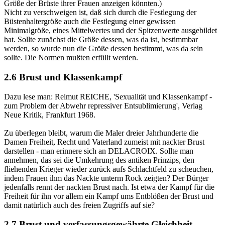
Größe der Brüste ihrer Frauen anzeigen könnten.)
Nicht zu verschweigen ist, daß sich durch die Festlegung der
Büstenhaltergröße auch die Festlegung einer gewissen
Minimalgröße, eines Mittelwertes und der Spitzenwerte ausgebildet
hat. Sollte zunächst die Größe dessen, was da ist, bestimmbar
werden, so wurde nun die Größe dessen bestimmt, was da sein
sollte. Die Normen mußten erfüllt werden.
2.6 Brust und Klassenkampf
Dazu lese man: Reimut REICHE, 'Sexualität und Klassenkampf -
zum Problem der Abwehr repressiver Entsublimierung', Verlag
Neue Kritik, Frankfurt 1968.
Zu überlegen bleibt, warum die Maler dreier Jahrhunderte die
Damen Freiheit, Recht und Vaterland zumeist mit nackter Brust
darstellen - man erinnere sich an DELACROIX. Sollte man
annehmen, das sei die Umkehrung des antiken Prinzips, den
fliehenden Krieger wieder zurück aufs Schlachtfeld zu scheuchen,
indem Frauen ihm das Nackte unterm Rock zeigten? Der Bürger
jedenfalls rennt der nackten Brust nach. Ist etwa der Kampf für die
Freiheit für ihn vor allem ein Kampf ums Entblößen der Brust und
damit natürlich auch des freien Zugriffs auf sie?
2.7 Brust und verfassungsgewährte Gleichheit