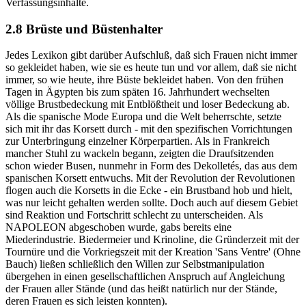
Verfassungsinhalte.
2.8 Brüste und Büstenhalter
Jedes Lexikon gibt darüber Aufschluß, daß sich Frauen nicht immer
so gekleidet haben, wie sie es heute tun und vor allem, daß sie nicht
immer, so wie heute, ihre Büste bekleidet haben. Von den frühen
Tagen in Ägypten bis zum späten 16. Jahrhundert wechselten
völlige Brustbedeckung mit Entblößtheit und loser Bedeckung ab.
Als die spanische Mode Europa und die Welt beherrschte, setzte
sich mit ihr das Korsett durch - mit den spezifischen Vorrichtungen
zur Unterbringung einzelner Körperpartien. Als in Frankreich
mancher Stuhl zu wackeln begann, zeigten die Draufsitzenden
schon wieder Busen, nunmehr in Form des Dekolletés, das aus dem
spanischen Korsett entwuchs. Mit der Revolution der Revolutionen
flogen auch die Korsetts in die Ecke - ein Brustband hob und hielt,
was nur leicht gehalten werden sollte. Doch auch auf diesem Gebiet
sind Reaktion und Fortschritt schlecht zu unterscheiden. Als
NAPOLEON abgeschoben wurde, gabs bereits eine
Miederindustrie. Biedermeier und Krinoline, die Gründerzeit mit der
Tournüre und die Vorkriegszeit mit der Kreation 'Sans Ventre' (Ohne
Bauch) ließen schließlich den Willen zur Selbstmanipulation
übergehen in einen gesellschaftlichen Anspruch auf Angleichung
der Frauen aller Stände (und das heißt natürlich nur der Stände,
deren Frauen es sich leisten konnten).