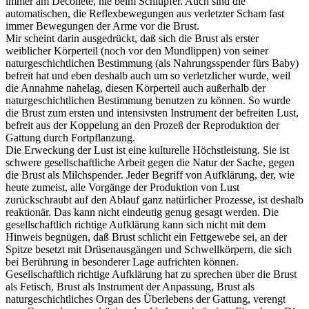
immer am Decolleté, nie beim Schlüpfer. Auch sind die
automatischen, die Reflexbewegungen aus verletzter Scham fast
immer Bewegungen der Arme vor die Brust.
Mir scheint darin ausgedrückt, daß sich die Brust als erster
weiblicher Körperteil (noch vor den Mundlippen) von seiner
naturgeschichtlichen Bestimmung (als Nahrungsspender fürs Baby)
befreit hat und eben deshalb auch um so verletzlicher wurde, weil
die Annahme nahelag, diesen Körperteil auch außerhalb der
naturgeschichtlichen Bestimmung benutzen zu können. So wurde
die Brust zum ersten und intensivsten Instrument der befreiten Lust,
befreit aus der Koppelung an den Prozeß der Reproduktion der
Gattung durch Fortpflanzung.
Die Erweckung der Lust ist eine kulturelle Höchstleistung. Sie ist
schwere gesellschaftliche Arbeit gegen die Natur der Sache, gegen
die Brust als Milchspender. Jeder Begriff von Aufklärung, der, wie
heute zumeist, alle Vorgänge der Produktion von Lust
zurückschraubt auf den Ablauf ganz natürlicher Prozesse, ist deshalb
reaktionär. Das kann nicht eindeutig genug gesagt werden. Die
gesellschaftlich richtige Aufklärung kann sich nicht mit dem
Hinweis begnügen, daß Brust schlicht ein Fettgewebe sei, an der
Spitze besetzt mit Drüsenausgängen und Schwellkörpern, die sich
bei Berührung in besonderer Lage aufrichten können.
Gesellschaftlich richtige Aufklärung hat zu sprechen über die Brust
als Fetisch, Brust als Instrument der Anpassung, Brust als
naturgeschichtliches Organ des Überlebens der Gattung, verengt