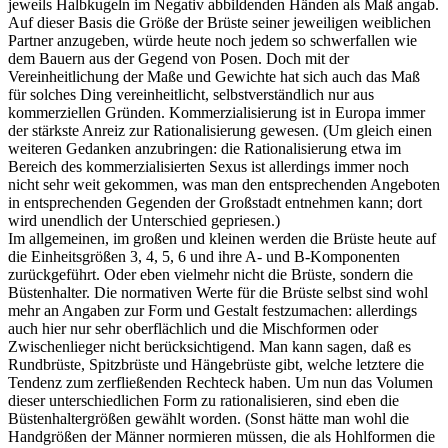
jeweils Halbkugeln im Negativ abbildenden Händen als Maß angab.
Auf dieser Basis die Größe der Brüste seiner jeweiligen weiblichen
Partner anzugeben, würde heute noch jedem so schwerfallen wie
dem Bauern aus der Gegend von Posen. Doch mit der
Vereinheitlichung der Maße und Gewichte hat sich auch das Maß
für solches Ding vereinheitlicht, selbstverständlich nur aus
kommerziellen Gründen. Kommerzialisierung ist in Europa immer
der stärkste Anreiz zur Rationalisierung gewesen. (Um gleich einen
weiteren Gedanken anzubringen: die Rationalisierung etwa im
Bereich des kommerzialisierten Sexus ist allerdings immer noch
nicht sehr weit gekommen, was man den entsprechenden Angeboten
in entsprechenden Gegenden der Großstadt entnehmen kann; dort
wird unendlich der Unterschied gepriesen.)
Im allgemeinen, im großen und kleinen werden die Brüste heute auf
die Einheitsgrößen 3, 4, 5, 6 und ihre A- und B-Komponenten
zurückgeführt. Oder eben vielmehr nicht die Brüste, sondern die
Büstenhalter. Die normativen Werte für die Brüste selbst sind wohl
mehr an Angaben zur Form und Gestalt festzumachen: allerdings
auch hier nur sehr oberflächlich und die Mischformen oder
Zwischenlieger nicht berücksichtigend. Man kann sagen, daß es
Rundbrüste, Spitzbrüste und Hängebrüste gibt, welche letztere die
Tendenz zum zerfließenden Rechteck haben. Um nun das Volumen
dieser unterschiedlichen Form zu rationalisieren, sind eben die
Büstenhaltergrößen gewählt worden. (Sonst hätte man wohl die
Handgrößen der Männer normieren müssen, die als Hohlformen die