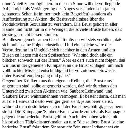
ohne Anteil zu ermöglichen. In diesem Sinne will die vorliegende
Arbeit nicht als Verlängerung des Auges verstanden sein (auch
genaueres Sehen ist immer noch kein Begreifen), sondern als
Aufforderung zur Aktion, die Besitzverhältnisse über die
Produktivkraft Sexualität zu verändern. Die Brust gehört in aller
Hände und nicht nur in die Weniger, die soviele Brüste haben, daß
sie sie gar nicht fassen können.
Bei diesem gemeinsamen Geschäft müssen wir stets verhüten, daß
sich unliebsame Folgen einstellen. Und eine solche wäre die
Verbrüderung im Unglück: sich nachher in den Armen und am
Busen zu liegen mit dem Stoßseufzer: "Wir sind doch alle ein
bißchen schwach auf der Brust." Aber es darf auch nicht folgen, daß
wir uns in der gemeinen Kumpanei an die Brust schlagen, um nach
vollbrachter Missetat entschuldigend hervorzutönen: "Sowas ist
unter Busenfreunden gang und gäbe."
Gegenüber Kritikern aus den eigenen Reihen, die 'Brust raus'
angetreten sind, sollte angemerkt werden, daß wir durchaus den
Unterschied zwischen Aktionen wie 'Saubere Leinwand' und
'Saubere Brust' wahrzunehmen vermögen. Er besteht darin, daß man
auf die Leinwand desto weniger gern sieht, je sauberer sie ist,
während man desto lieber sich mit der Brust beschäftigt, je sauberer
sie ist. Die Kampagne 'Saubere Brust' wurde zumeist als Kampagne
gegen die unbedeckte Brust geführt. Auch hier haben wir es mit
historischen Tätigkeitsmerkmalen zu tun: "die saubere Brust ist eine
bedeckte Brust" folgt dem Sinnspruch: "ein guter Indianer sei ein