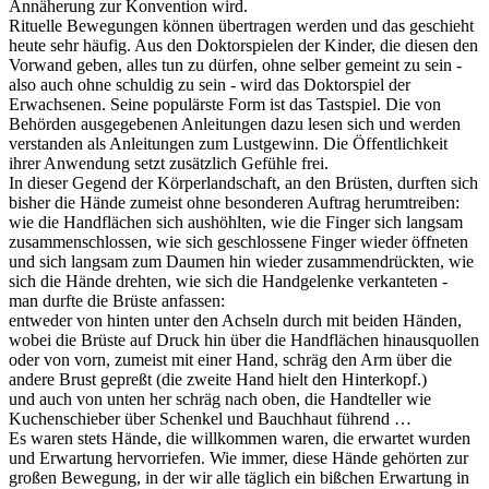
Annäherung zur Konvention wird.
Rituelle Bewegungen können übertragen werden und das geschieht
heute sehr häufig. Aus den Doktorspielen der Kinder, die diesen den
Vorwand geben, alles tun zu dürfen, ohne selber gemeint zu sein -
also auch ohne schuldig zu sein - wird das Doktorspiel der
Erwachsenen. Seine populärste Form ist das Tastspiel. Die von
Behörden ausgegebenen Anleitungen dazu lesen sich und werden
verstanden als Anleitungen zum Lustgewinn. Die Öffentlichkeit
ihrer Anwendung setzt zusätzlich Gefühle frei.
In dieser Gegend der Körperlandschaft, an den Brüsten, durften sich
bisher die Hände zumeist ohne besonderen Auftrag herumtreiben:
wie die Handflächen sich aushöhlten, wie die Finger sich langsam
zusammenschlossen, wie sich geschlossene Finger wieder öffneten
und sich langsam zum Daumen hin wieder zusammendrückten, wie
sich die Hände drehten, wie sich die Handgelenke verkanteten -
man durfte die Brüste anfassen:
entweder von hinten unter den Achseln durch mit beiden Händen,
wobei die Brüste auf Druck hin über die Handflächen hinausquollen
oder von vorn, zumeist mit einer Hand, schräg den Arm über die
andere Brust gepreßt (die zweite Hand hielt den Hinterkopf.)
und auch von unten her schräg nach oben, die Handteller wie
Kuchenschieber über Schenkel und Bauchhaut führend …
Es waren stets Hände, die willkommen waren, die erwartet wurden
und Erwartung hervorriefen. Wie immer, diese Hände gehörten zur
großen Bewegung, in der wir alle täglich ein bißchen Erwartung in