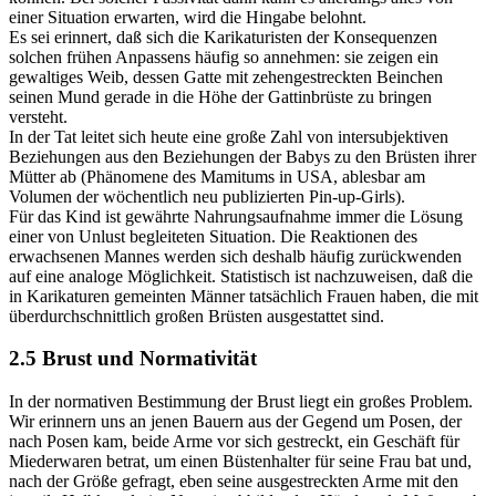
einer Situation erwarten, wird die Hingabe belohnt.
Es sei erinnert, daß sich die Karikaturisten der Konsequenzen
solchen frühen Anpassens häufig so annehmen: sie zeigen ein
gewaltiges Weib, dessen Gatte mit zehengestreckten Beinchen
seinen Mund gerade in die Höhe der Gattinbrüste zu bringen
versteht.
In der Tat leitet sich heute eine große Zahl von intersubjektiven
Beziehungen aus den Beziehungen der Babys zu den Brüsten ihrer
Mütter ab (Phänomene des Mamitums in USA, ablesbar am
Volumen der wöchentlich neu publizierten Pin-up-Girls).
Für das Kind ist gewährte Nahrungsaufnahme immer die Lösung
einer von Unlust begleiteten Situation. Die Reaktionen des
erwachsenen Mannes werden sich deshalb häufig zurückwenden
auf eine analoge Möglichkeit. Statistisch ist nachzuweisen, daß die
in Karikaturen gemeinten Männer tatsächlich Frauen haben, die mit
überdurchschnittlich großen Brüsten ausgestattet sind.
2.5 Brust und Normativität
In der normativen Bestimmung der Brust liegt ein großes Problem.
Wir erinnern uns an jenen Bauern aus der Gegend um Posen, der
nach Posen kam, beide Arme vor sich gestreckt, ein Geschäft für
Miederwaren betrat, um einen Büstenhalter für seine Frau bat und,
nach der Größe gefragt, eben seine ausgestreckten Arme mit den