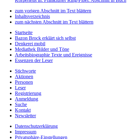
Körperteils
in: Frankfurter Ring-Fibel.
Abschnitt in Buch
zum vorigen Abschnitt im Text blättern
Inhaltsverzeichnis
zum nächsten Abschnitt im Text blättern
Startseite
Bazon Brock
erklärt sich selbst
Denkerei
mobil
Mediathek
Bilder und Töne
Arbeitsbiographie
Texte und Ereignisse
Essenzen
der Leser
Stichworte
Aktionen
Personen
Leser
Registrierung
Anmeldung
Suche
Kontakt
Newsletter
Datenschutzerklärung
Impressum
Privatsphäre-Einstellungen