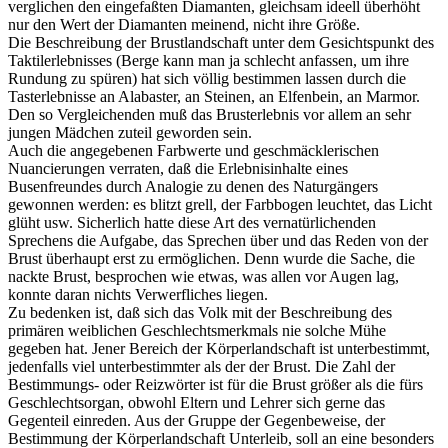
verglichen den eingefaßten Diamanten, gleichsam ideell überhöht
nur den Wert der Diamanten meinend, nicht ihre Größe.
Die Beschreibung der Brustlandschaft unter dem Gesichtspunkt des
Taktilerlebnisses (Berge kann man ja schlecht anfassen, um ihre
Rundung zu spüren) hat sich völlig bestimmen lassen durch die
Tasterlebnisse an Alabaster, an Steinen, an Elfenbein, an Marmor.
Den so Vergleichenden muß das Brusterlebnis vor allem an sehr
jungen Mädchen zuteil geworden sein.
Auch die angegebenen Farbwerte und geschmäcklerischen
Nuancierungen verraten, daß die Erlebnisinhalte eines
Busenfreundes durch Analogie zu denen des Naturgängers
gewonnen werden: es blitzt grell, der Farbbogen leuchtet, das Licht
glüht usw. Sicherlich hatte diese Art des vernatürlichenden
Sprechens die Aufgabe, das Sprechen über und das Reden von der
Brust überhaupt erst zu ermöglichen. Denn wurde die Sache, die
nackte Brust, besprochen wie etwas, was allen vor Augen lag,
konnte daran nichts Verwerfliches liegen.
Zu bedenken ist, daß sich das Volk mit der Beschreibung des
primären weiblichen Geschlechtsmerkmals nie solche Mühe
gegeben hat. Jener Bereich der Körperlandschaft ist unterbestimmt,
jedenfalls viel unterbestimmter als der der Brust. Die Zahl der
Bestimmungs- oder Reizwörter ist für die Brust größer als die fürs
Geschlechtsorgan, obwohl Eltern und Lehrer sich gerne das
Gegenteil einreden. Aus der Gruppe der Gegenbeweise, der
Bestimmung der Körperlandschaft Unterleib, soll an eine besonders