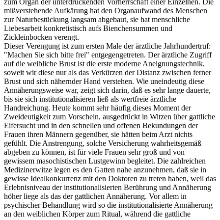
zum Organ der unterdrückenden Vorherrschaft einer Einzelnen. Die
mißverstehende Aufkärung hat den Organaufwand des Menschen
zur Naturbestückung langsam abgebaut, sie hat menschliche
Liebesarbeit konkretistisch aufs Bienchensummen und
Zickleinbocken verengt.
Dieser Verengung ist zum ersten Male der ärztliche Jahrhundertruf:
"Machen Sie sich bitte frei" entgegengetreten. Der ärztliche Zugriff
auf die weibliche Brust ist die erste moderne Aneignungstechnik,
soweit wir diese nur als das Verkürzen der Distanz zwischen ferner
Brust und sich nähernder Hand verstehen. Wie uneindeutig diese
Annäherungsweise war, zeigt sich darin, daß es sehr lange dauerte,
bis sie sich institutionalisieren ließ als wertfreie ärztliche
Handreichung. Heute kommt sehr häufig dieses Moment der
Zweideutigkeit zum Vorschein, ausgedrückt in Witzen über gattliche
Eifersucht und in den schnellen und offenen Bekundungen der
Frauen ihren Männern gegenüber, sie hätten beim Arzt nichts
gefühlt. Die Anstrengung, solche Versicherung wahrheitsgemäß
abgeben zu können, ist für viele Frauen sehr groß und von
gewissem masochistischen Lustgewinn begleitet. Die zahlreichen
Medizinerwitze legen es den Gatten nahe anzunehmen, daß sie in
gewisse Idealkonkurrenz mit den Doktoren zu treten haben, weil das
Erlebnisniveau der institutionalisierten Berührung und Annäherung
höher liege als das der gattlichen Annäherung. Vor allem in
psychischer Behandlung wird so die institutionalisierte Annäherung
an den weiblichen Körper zum Ritual, während die gattliche