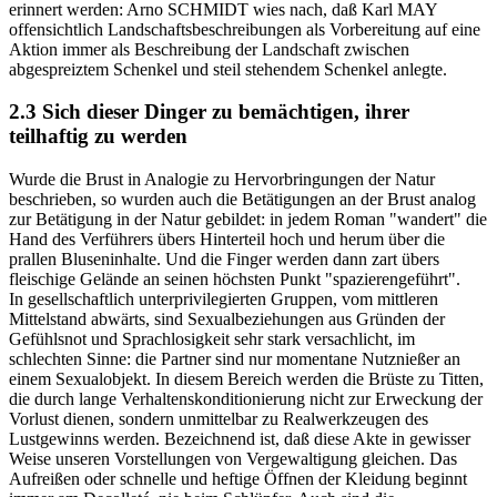
erinnert werden: Arno SCHMIDT wies nach, daß Karl MAY
offensichtlich Landschaftsbeschreibungen als Vorbereitung auf eine
Aktion immer als Beschreibung der Landschaft zwischen
abgespreiztem Schenkel und steil stehendem Schenkel anlegte.
2.3 Sich dieser Dinger zu bemächtigen, ihrer
teilhaftig zu werden
Wurde die Brust in Analogie zu Hervorbringungen der Natur
beschrieben, so wurden auch die Betätigungen an der Brust analog
zur Betätigung in der Natur gebildet: in jedem Roman "wandert" die
Hand des Verführers übers Hinterteil hoch und herum über die
prallen Bluseninhalte. Und die Finger werden dann zart übers
fleischige Gelände an seinen höchsten Punkt "spazierengeführt".
In gesellschaftlich unterprivilegierten Gruppen, vom mittleren
Mittelstand abwärts, sind Sexualbeziehungen aus Gründen der
Gefühlsnot und Sprachlosigkeit sehr stark versachlicht, im
schlechten Sinne: die Partner sind nur momentane Nutznießer an
einem Sexualobjekt. In diesem Bereich werden die Brüste zu Titten,
die durch lange Verhaltenskonditionierung nicht zur Erweckung der
Vorlust dienen, sondern unmittelbar zu Realwerkzeugen des
Lustgewinns werden. Bezeichnend ist, daß diese Akte in gewisser
Weise unseren Vorstellungen von Vergewaltigung gleichen. Das
Aufreißen oder schnelle und heftige Öffnen der Kleidung beginnt