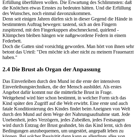
Erfüllung überführen wollen. Die Erwartung des Schlimmsten: daß
die Knötchen etwas Ernstes zu bedeuten hätten. Und die Erfüllung
des Wunsches, noch einmal davonzukommen.
Denn seit einigen Jahren dürfen sich in dieser Gegend die Hände in
bestimmtem Auftrag bewegen: tastend, sich an den Fingern
zuspitzend, mit den Fingerkuppen abschmeckend, quirlend -
Klümpchen bleiben hängen wie naßgewordene Federn in einem
Federbett.
Doch die Gatten sind vorsichtig geworden. Man hört von ihnen sehr
betont das Urteil: "Den möchte ich aber nicht zu meinem Frauenarzt
haben."
2.4 Die Brust als Organ der Anpassung
Das Einverleiben durch den Mund ist die erste der intensiven
Einverleibungstechniken, die der Mensch ausbildet. Als erstes
Angebot dafür kommt nur die mütterliche Brust in Frage.
Weitgehend wird hier schon bestimmt, in welcher Form sich das
Kind später den Zugriff auf die Welt erwirbt. Eine erste und auch
fatale Konditionierung des Kindes findet beim Aneignen von Welt
durch den Mund auf dem Wege der Nahrungsaufnahme statt. Jede
Unebenheit, jedes Verzögern, jedes Zubeißen, jedes Festsaugen
wird durch Entzug der Brust geahndet, bis das Kind lernt, sich den
Bedingungen anzubequemen, um ungestört, angepaßt leben zu
können. Bei solcher Passivität dann kann es allerdings alles von