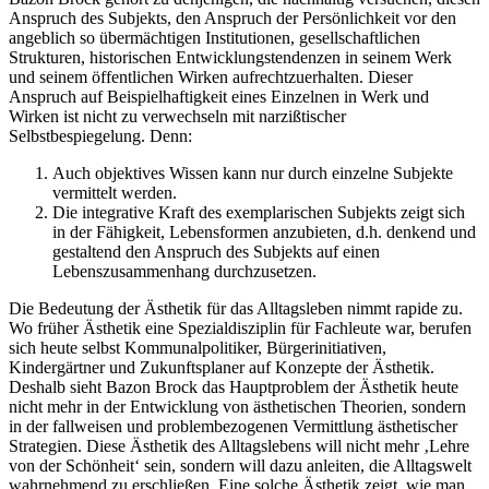
Anspruch des Subjekts, den Anspruch der Persönlichkeit vor den
angeblich so übermächtigen Institutionen, gesellschaftlichen
Strukturen, historischen Entwicklungstendenzen in seinem Werk
und seinem öffentlichen Wirken aufrechtzuerhalten. Dieser
Anspruch auf Beispielhaftigkeit eines Einzelnen in Werk und
Wirken ist nicht zu verwechseln mit narzißtischer
Selbstbespiegelung. Denn:
Auch objektives Wissen kann nur durch einzelne Subjekte
vermittelt werden.
Die integrative Kraft des exemplarischen Subjekts zeigt sich
in der Fähigkeit, Lebensformen anzubieten, d.h. denkend und
gestaltend den Anspruch des Subjekts auf einen
Lebenszusammenhang durchzusetzen.
Die Bedeutung der Ästhetik für das Alltagsleben nimmt rapide zu.
Wo früher Ästhetik eine Spezialdisziplin für Fachleute war, berufen
sich heute selbst Kommunalpolitiker, Bürgerinitiativen,
Kindergärtner und Zukunftsplaner auf Konzepte der Ästhetik.
Deshalb sieht Bazon Brock das Hauptproblem der Ästhetik heute
nicht mehr in der Entwicklung von ästhetischen Theorien, sondern
in der fallweisen und problembezogenen Vermittlung ästhetischer
Strategien. Diese Ästhetik des Alltagslebens will nicht mehr ‚Lehre
von der Schönheit‘ sein, sondern will dazu anleiten, die Alltagswelt
wahrnehmend zu erschließen. Eine solche Ästhetik zeigt, wie man