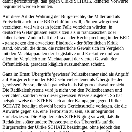
damit gerechtfertigt, daß gegen Ulrike SCHATZ keinerlei Vorwürfe
begründet werden konnten.
Auf diese Art der Wahrung der Bürgerrechte, die Mitterrand als
Fortschritt auch in die BRD einführen will, können wir getrost
verzichten, weil wir es in jedem Falle vorziehen würden, in
deutschen Gefängnissen einzusitzen als in französischen oder
italienischen. Zudem hält die Praxis der Rechtsprechung in der BRD
- ganz gegen den erweckten Eindruck - der öffentlichen Kritik
stand, obwohl die dritte, die richterliche Gewalt sich im Vergleich
mit den Machtapparaten der Legislative und Exekutive und vor
allem im Vergleich zum Machtapparat der vierten Gewalt, der
Öffentlichkeit, geradezu kläglich auszunehmen scheint.
Ganz im Ernst: Übergriffe 'gewisser' Polizeibeamter sind als Angriff
auf Bürgerrechte in der BRD sehr viel seltener als Übergriffe der
'gewissen' Presse, die sich pathetisch als Bürgerrechtswahrer sieht.
Die Radikalenhysterie wird ja nicht von den Polizeibeamten und
Gerichten, sondern von dieser gewissen Presse ausgelöst. So hat
beispielsweise der STERN sich an der Kampagne gegen Ulrike
SCHATZ beteiligt, obwohl bereits Gerichtsurteile vorlagen, die die
Anwürfe gegen sie, eine Terroristin zu sein, als unbegründet
zurückwiesen. Die Bigotterie des STERN ging so weit, daß die
Redaktion später andere Presseorgane des Übergriffs auf die
Bürgerrechte der Ulrike SCHATZ bezichtigte, ohne jedoch den