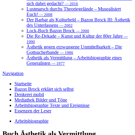
sich dabei gedacht?
— 2016
Lustmarsch durchs Theoriegelände – Musealisiert
Euch!
— 2008
Der Barbar als Kulturheld – Bazon Brock III: Ästhetik
des Unterlassens
— 2002
Lock-Buch Bazon Brock
— 2000
Die Re-Dekade – Kunst und Kultur der 80er Jahre
—
1990
Ästhetik gegen erzwungene Unmittelbarkeit – Die
Gottsucherbande
— 1986
Ästhetik als Vermittlung – Arbeitsbiographie eines
Generalisten
— 1977
Navigation
Startseite
Bazon Brock
erklärt sich selbst
Denkerei
mobil
Mediathek
Bilder und Töne
Arbeitsbiographie
Texte und Ereignisse
Essenzen
der Leser
Arbeitsbiographie
Buch
Ästhetik als Vermittlung