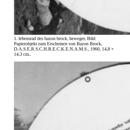
1. lebensrad des bazon brock, beweger, Bild:
Papierobjekt zum Erscheinen von Bazon Brock,
D.A.S.E.R.S.C.H.R.E.C.K.E.N.A.M.S., 1960, 14,8 ×
14,3 cm..