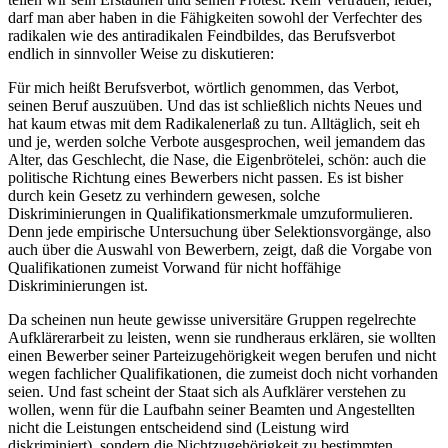
darf man aber haben in die Fähigkeiten sowohl der Verfechter des
radikalen wie des antiradikalen Feindbildes, das Berufsverbot
endlich in sinnvoller Weise zu diskutieren:
Für mich heißt Berufsverbot, wörtlich genommen, das Verbot,
seinen Beruf auszuüben. Und das ist schließlich nichts Neues und
hat kaum etwas mit dem Radikalenerlaß zu tun. Alltäglich, seit eh
und je, werden solche Verbote ausgesprochen, weil jemandem das
Alter, das Geschlecht, die Nase, die Eigenbrötelei, schön: auch die
politische Richtung eines Bewerbers nicht passen. Es ist bisher
durch kein Gesetz zu verhindern gewesen, solche
Diskriminierungen in Qualifikationsmerkmale umzuformulieren.
Denn jede empirische Untersuchung über Selektionsvorgänge, also
auch über die Auswahl von Bewerbern, zeigt, daß die Vorgabe von
Qualifikationen zumeist Vorwand für nicht hoffähige
Diskriminierungen ist.
Da scheinen nun heute gewisse universitäre Gruppen regelrechte
Aufklärerarbeit zu leisten, wenn sie rundheraus erklären, sie wollten
einen Bewerber seiner Parteizugehörigkeit wegen berufen und nicht
wegen fachlicher Qualifikationen, die zumeist doch nicht vorhanden
seien. Und fast scheint der Staat sich als Aufklärer verstehen zu
wollen, wenn für die Laufbahn seiner Beamten und Angestellten
nicht die Leistungen entscheidend sind (Leistung wird
diskriminiert), sondern die Nichtzugehörigkeit zu bestimmten