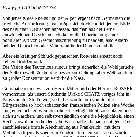
Essay für PARDON 7/1976
Von jenseits des Rheins und der Alpen ergeht nach Germanien die
friedliche Aufforderung, man möge sich doch endlich jenem Bilde
des häßlichen Deutschen anpassen, das man aus der Ferne
entwickelt hat. Es scheint sich da um die Umarbeitung einer
populären Art von Geschichtsschreibung zu handeln, also Asterix
bei den Deutschen oder Mitterrand in der Bundesrepublik.
Aber ein kräftiger Schluck gepanschten Rotweins ersetzt noch
keinen Druidentrank.
Die Vision des Teutonicus stincus bringt sicherlich die Wohlgerüche
der Selbstbeweihräucherung besser zur Geltung, aber Weihrauch in
zu großer Konzentration verdirbt die Nase.
Gern hätte man etwas von Herrn Mitterrand oder Herrn GROSSER
vernommen, als unsere Studentin Ulrike SCHATZ voriges Jahr in
Paris von der Straße weg verhaftet wurde, um von der die
Bürgerrechte so hoch schätzenden französischen Polizei eine Woche
lang eingelocht zu werden - ohne die Möglichkeit, zu schlafen oder
sich zu waschen, und selbstverständlich ohne die Möglichkeit, einen
Rechtsanwalt oder die deutsche Botschaft zu benachrichtigen. Die
anschließende brutale Abschiebung aus Frankreich - mit dem
Verbot, sich jemals wieder in Frankreich sehen zu lassen - wurde