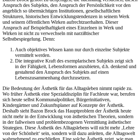
Anspruch des Subjekts, den Anspruch der Persönlichkeit vor den
angeblich so übermächtigen Institutionen, gesellschaftlichen
Strukturen, historischen Entwicklungstendenzen in seinem Werk
und seinem öffentlichen Wirken aufrechtzuerhalten. Dieser
Anspruch auf Beispielhaftigkeit eines Einzelnen in Werk und
Wirken ist nicht zu verwechseln mit narzißtischer
Selbstbespiegelung. Denn:
Auch objektives Wissen kann nur durch einzelne Subjekte
vermittelt werden.
Die integrative Kraft des exemplarischen Subjekts zeigt sich
in der Fähigkeit, Lebensformen anzubieten, d.h. denkend und
gestaltend den Anspruch des Subjekts auf einen
Lebenszusammenhang durchzusetzen.
Die Bedeutung der Ästhetik für das Alltagsleben nimmt rapide zu.
Wo früher Ästhetik eine Spezialdisziplin für Fachleute war, berufen
sich heute selbst Kommunalpolitiker, Bürgerinitiativen,
Kindergärtner und Zukunftsplaner auf Konzepte der Ästhetik.
Deshalb sieht Bazon Brock das Hauptproblem der Ästhetik heute
nicht mehr in der Entwicklung von ästhetischen Theorien, sondern
in der fallweisen und problembezogenen Vermittlung ästhetischer
Strategien. Diese Ästhetik des Alltagslebens will nicht mehr ‚Lehre
von der Schönheit‘ sein, sondern will dazu anleiten, die Alltagswelt
wahrnehmend zu erschließen. Eine solche Ästhetik zeigt, wie man