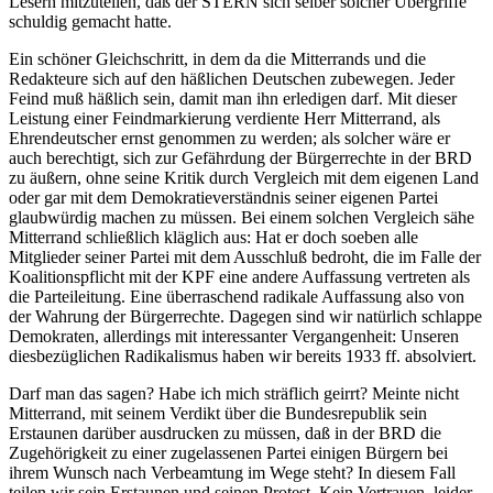
Lesern mitzuteilen, daß der STERN sich selber solcher Übergriffe
schuldig gemacht hatte.
Ein schöner Gleichschritt, in dem da die Mitterrands und die
Redakteure sich auf den häßlichen Deutschen zubewegen. Jeder
Feind muß häßlich sein, damit man ihn erledigen darf. Mit dieser
Leistung einer Feindmarkierung verdiente Herr Mitterrand, als
Ehrendeutscher ernst genommen zu werden; als solcher wäre er
auch berechtigt, sich zur Gefährdung der Bürgerrechte in der BRD
zu äußern, ohne seine Kritik durch Vergleich mit dem eigenen Land
oder gar mit dem Demokratieverständnis seiner eigenen Partei
glaubwürdig machen zu müssen. Bei einem solchen Vergleich sähe
Mitterrand schließlich kläglich aus: Hat er doch soeben alle
Mitglieder seiner Partei mit dem Ausschluß bedroht, die im Falle der
Koalitionspflicht mit der KPF eine andere Auffassung vertreten als
die Parteileitung. Eine überraschend radikale Auffassung also von
der Wahrung der Bürgerrechte. Dagegen sind wir natürlich schlappe
Demokraten, allerdings mit interessanter Vergangenheit: Unseren
diesbezüglichen Radikalismus haben wir bereits 1933 ff. absolviert.
Darf man das sagen? Habe ich mich sträflich geirrt? Meinte nicht
Mitterrand, mit seinem Verdikt über die Bundesrepublik sein
Erstaunen darüber ausdrucken zu müssen, daß in der BRD die
Zugehörigkeit zu einer zugelassenen Partei einigen Bürgern bei
ihrem Wunsch nach Verbeamtung im Wege steht? In diesem Fall
teilen wir sein Erstaunen und seinen Protest. Kein Vertrauen, leider,