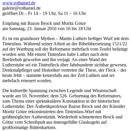
www.rothamel.de
galerie@rothamel.de
geöffnet Di – Fr 14 – 19 Uhr, Sa 11 – 16 Uhr
Empfang mit Bazon Brock und Moritz Götze
am Samstag, 23. Januar 2010 von 16 bis 18 Uhr
Es ist ein grandioser Mythos – Martin Luthers heftiger Wurf mit dem
Tintenfass. Während seiner Arbeit an der Bibelübersetzung 1521/22
auf der Wartburg soll der Reformator mehrfach vom Teufel belästigt
worden sein. Mit einem Tintenfass habe Luther nach dem
Beelzebub geworfen und ihn verjagt. An einer Wand der
Lutherstube sei ein Tintenfleck über Jahrhunderte sichtbar gewesen.
Denkmalpfleger und Historiker vertreten die These, der Fleck – der
heute fehlt – stammte keinesfalls aus der Zeit Luthers und sei
mehrfach erneuert worden.
Die kulturelle Spannung zwischen Legende und Wissenschaft
wurde am 10. November, dem 526. Geburtstag des Reformators,
zum Thema einer spektakulären Kunstaktion in der historischen
Lutherstube. Der Ästhetikprofessor Bazon Brock und der Künstler
Moritz Götze rekonstruierten den Tintenfass-Wurf mit
größtmöglicher Authentizität. Wiederholt schmetterten Brock und
Götze vom Schreibpult aus tintengefüllte Glaskugeln auf
großformatige Büttenkartons.