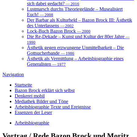
sich dabei gedacht?
— 2016
Lustmarsch durchs Theoriegelände – Musealisiert
Euch!
— 2008
Der Barbar als Kulturheld – Bazon Brock III: Ästhetik
des Unterlassens
— 2002
Lock-Buch Bazon Brock
— 2000
Die Re-Dekade – Kunst und Kultur der 80er Jahre
—
1990
Ästhetik gegen erzwungene Unmittelbarkeit – Die
Gottsucherbande
— 1986
Ästhetik als Vermittlung – Arbeitsbiographie eines
Generalisten
— 1977
Navigation
Startseite
Bazon Brock
erklärt sich selbst
Denkerei
mobil
Mediathek
Bilder und Töne
Arbeitsbiographie
Texte und Ereignisse
Essenzen
der Leser
Arbeitsbiographie
Vortrag / Rede
Bazon Brock und Moritz