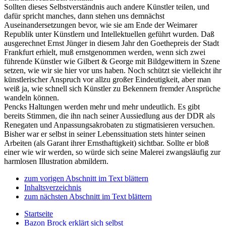
Sollten dieses Selbstverständnis auch andere Künstler teilen, und
dafür spricht manches, dann stehen uns demnächst
Auseinandersetzungen bevor, wie sie am Ende der Weimarer
Republik unter Künstlern und Intellektuellen geführt wurden. Daß
ausgerechnet Ernst Jünger in diesem Jahr den Goethepreis der Stadt
Frankfurt erhielt, muß ernstgenommen werden, wenn sich zwei
führende Künstler wie Gilbert & George mit Bildgewittern in Szene
setzen, wie wir sie hier vor uns haben. Noch schützt sie vielleicht ihr
künstlerischer Anspruch vor allzu großer Eindeutigkeit, aber man
weiß ja, wie schnell sich Künstler zu Bekennern fremder Ansprüche
wandeln können.
Pencks Haltungen werden mehr und mehr undeutlich. Es gibt
bereits Stimmen, die ihn nach seiner Aussiedlung aus der DDR als
Renegaten und Anpassungsakrobaten zu stigmatisieren versuchen.
Bisher war er selbst in seiner Lebenssituation stets hinter seinen
Arbeiten (als Garant ihrer Ernsthaftigkeit) sichtbar. Sollte er bloß
einer wie wir werden, so würde sich seine Malerei zwangsläufig zur
harmlosen Illustration abmildern.
zum vorigen Abschnitt im Text blättern
Inhaltsverzeichnis
zum nächsten Abschnitt im Text blättern
Startseite
Bazon Brock
erklärt sich selbst