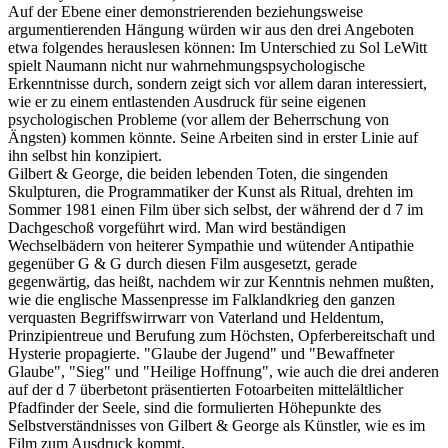
Auf der Ebene einer demonstrierenden beziehungsweise
argumentierenden Hängung würden wir aus den drei Angeboten
etwa folgendes herauslesen können: Im Unterschied zu Sol LeWitt
spielt Naumann nicht nur wahrnehmungspsychologische
Erkenntnisse durch, sondern zeigt sich vor allem daran interessiert,
wie er zu einem entlastenden Ausdruck für seine eigenen
psychologischen Probleme (vor allem der Beherrschung von
Ängsten) kommen könnte. Seine Arbeiten sind in erster Linie auf
ihn selbst hin konzipiert.
Gilbert & George, die beiden lebenden Toten, die singenden
Skulpturen, die Programmatiker der Kunst als Ritual, drehten im
Sommer 1981 einen Film über sich selbst, der während der d 7 im
Dachgeschoß vorgeführt wird. Man wird beständigen
Wechselbädern von heiterer Sympathie und wütender Antipathie
gegenüber G & G durch diesen Film ausgesetzt, gerade
gegenwärtig, das heißt, nachdem wir zur Kenntnis nehmen mußten,
wie die englische Massenpresse im Falklandkrieg den ganzen
verquasten Begriffswirrwarr von Vaterland und Heldentum,
Prinzipientreue und Berufung zum Höchsten, Opferbereitschaft und
Hysterie propagierte. "Glaube der Jugend" und "Bewaffneter
Glaube", "Sieg" und "Heilige Hoffnung", wie auch die drei anderen
auf der d 7 überbetont präsentierten Fotoarbeiten mittelältlicher
Pfadfinder der Seele, sind die formulierten Höhepunkte des
Selbstverständnisses von Gilbert & George als Künstler, wie es im
Film zum Ausdruck kommt.