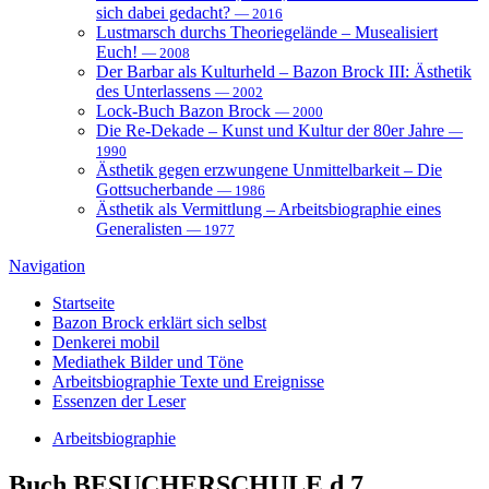
sich dabei gedacht?
— 2016
Lustmarsch durchs Theoriegelände – Musealisiert
Euch!
— 2008
Der Barbar als Kulturheld – Bazon Brock III: Ästhetik
des Unterlassens
— 2002
Lock-Buch Bazon Brock
— 2000
Die Re-Dekade – Kunst und Kultur der 80er Jahre
—
1990
Ästhetik gegen erzwungene Unmittelbarkeit – Die
Gottsucherbande
— 1986
Ästhetik als Vermittlung – Arbeitsbiographie eines
Generalisten
— 1977
Navigation
Startseite
Bazon Brock
erklärt sich selbst
Denkerei
mobil
Mediathek
Bilder und Töne
Arbeitsbiographie
Texte und Ereignisse
Essenzen
der Leser
Arbeitsbiographie
Buch
BESUCHERSCHULE d 7