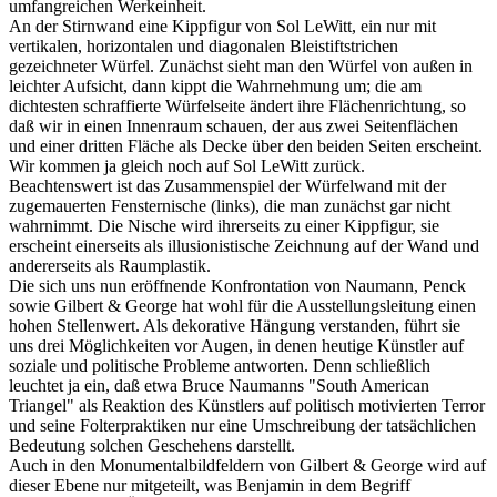
umfangreichen Werkeinheit.
An der Stirnwand eine Kippfigur von Sol LeWitt, ein nur mit
vertikalen, horizontalen und diagonalen Bleistiftstrichen
gezeichneter Würfel. Zunächst sieht man den Würfel von außen in
leichter Aufsicht, dann kippt die Wahrnehmung um; die am
dichtesten schraffierte Würfelseite ändert ihre Flächenrichtung, so
daß wir in einen Innenraum schauen, der aus zwei Seitenflächen
und einer dritten Fläche als Decke über den beiden Seiten erscheint.
Wir kommen ja gleich noch auf Sol LeWitt zurück.
Beachtenswert ist das Zusammenspiel der Würfelwand mit der
zugemauerten Fensternische (links), die man zunächst gar nicht
wahrnimmt. Die Nische wird ihrerseits zu einer Kippfigur, sie
erscheint einerseits als illusionistische Zeichnung auf der Wand und
andererseits als Raumplastik.
Die sich uns nun eröffnende Konfrontation von Naumann, Penck
sowie Gilbert & George hat wohl für die Ausstellungsleitung einen
hohen Stellenwert. Als dekorative Hängung verstanden, führt sie
uns drei Möglichkeiten vor Augen, in denen heutige Künstler auf
soziale und politische Probleme antworten. Denn schließlich
leuchtet ja ein, daß etwa Bruce Naumanns "South American
Triangel" als Reaktion des Künstlers auf politisch motivierten Terror
und seine Folterpraktiken nur eine Umschreibung der tatsächlichen
Bedeutung solchen Geschehens darstellt.
Auch in den Monumentalbildfeldern von Gilbert & George wird auf
dieser Ebene nur mitgeteilt, was Benjamin in dem Begriff