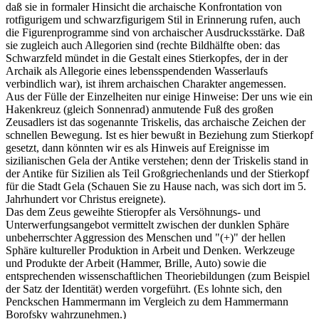
daß sie in formaler Hinsicht die archaische Konfrontation von
rotfigurigem und schwarzfigurigem Stil in Erinnerung rufen, auch
die Figurenprogramme sind von archaischer Ausdrucksstärke. Daß
sie zugleich auch Allegorien sind (rechte Bildhälfte oben: das
Schwarzfeld mündet in die Gestalt eines Stierkopfes, der in der
Archaik als Allegorie eines lebensspendenden Wasserlaufs
verbindlich war), ist ihrem archaischen Charakter angemessen.
Aus der Fülle der Einzelheiten nur einige Hinweise: Der uns wie ein
Hakenkreuz (gleich Sonnenrad) anmutende Fuß des großen
Zeusadlers ist das sogenannte Triskelis, das archaische Zeichen der
schnellen Bewegung. Ist es hier bewußt in Beziehung zum Stierkopf
gesetzt, dann könnten wir es als Hinweis auf Ereignisse im
sizilianischen Gela der Antike verstehen; denn der Triskelis stand in
der Antike für Sizilien als Teil Großgriechenlands und der Stierkopf
für die Stadt Gela (Schauen Sie zu Hause nach, was sich dort im 5.
Jahrhundert vor Christus ereignete).
Das dem Zeus geweihte Stieropfer als Versöhnungs- und
Unterwerfungsangebot vermittelt zwischen der dunklen Sphäre
unbeherrschter Aggression des Menschen und "(+)" der hellen
Sphäre kultureller Produktion in Arbeit und Denken. Werkzeuge
und Produkte der Arbeit (Hammer, Brille, Auto) sowie die
entsprechenden wissenschaftlichen Theoriebildungen (zum Beispiel
der Satz der Identität) werden vorgeführt. (Es lohnte sich, den
Penckschen Hammermann im Vergleich zu dem Hammermann
Borofsky wahrzunehmen.)