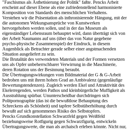
"Faschismus als Ästhetisierung der Politik" faßte. Pencks Arbeit
erscheint auf dieser Ebene als eine zufriedenstellend harmonisierte
Komposition von Standards des menschlichen Verhaltens.
Verstehen wir die Präsentation als inthronisierende Hängung, mit der
die autonomen Wirkungsansprüche von Kunstwerken
hervorgehoben werden sollen, und in der das Museum als
eigenständiger Lebensraum behauptet wird, dann überträgt sich von
der Arbeit Naumanns auf uns (über das von Natur gegebene
psycho-physische Zusammenspiel) der Eindruck, in diesem
Augenblick als Betrachter gerade selber einer angstmachenden
Situation ausgeliefert zu sein.
Die Brutalität des verwendeten Materials und der Formen versetzen
uns als Opfer unbeherrschbarer Verwirrung in die Maschinerie,
deren Rotation uns der Besinnung beraubt.
Die Übertragungswirkungen vom Bildmaterial der G & G-Arbeit
bedrohen uns mit ihrem hohen Grad an Ambivalenz (gegenläufige
Bewertungstendenzen). Zugleich werden Ekel und Attraktivität des
Ekelerregenden, werden Pathos und kleinbürgerliche Muffigkeit als
Ausstrahlung spürbar. Ununterscheidbar durchdringen sich
Politpornographie (das ist die bewußtlose Behauptung des
Schreckens als Schönheit) und tapfere Selbstüberhöhung durch
bewußt auf sich genommenes Risiko des Selbstopfers.
Pencks Grundkonstellation Schwarzfeld gegen Weißfeld
beziehungsweise Rotfigurig gegen Schwarzfigurig, entwickeln
Übertragungswerte, die man als archaisch erleben könnte. Nicht nur,