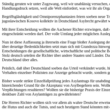
Ständig geraten wir unter Zugzwang, weil wir unablässig versuchen, 
Handlungsdruck setzen, weil alle Welt einfordert, was wir ihr als O
Begriffsgläubigkeit und Omniporenzphantasien feiern soeben neue Tr
jugoslawischen Kosovo kollektiv in Deutschland Asylrecht gewährt we
Mit ihrer Entscheidung wollten die Aachener Richter erzwingen, daß 
eingeschränkt werden darf. Der volle Umfang jeder möglichen Ausleg
Nun ist diese Auffassung ja ihrerseits eine Frage bloßer Auslegung 
über derartige Bedenklichkeiten setzt man sich mit Grandezza hinweg,
Entscheidungen die gesellschaftliche, wirtschaftliche und politische Ba
Stolz deutsch urteilen die Richter über andere Staaten und Länder. D
Deutschland über alles.
Peinlich, daß über Deutschland soeben das Urteil verkündet wurde, h
Verhalten einzelner Polizisten zur Anzeige gebracht wurde, sondern 
Bisher wurde strikte Einzelfallprüfung jedes Asylantrags für unabdin
hinreichender Grund für die Akzeptanz von Asylbegehren sein. Woll
Verpßichtungen resultieren? Wollten sie die bisherige Praxis der Einze
denkbare Zahl von Asylanträgen zu gewährleisten?
Die Herren Richter wollten sich vor allem als wahre Deutsche erweis
die Hutus und auch die Tutsis, und nach heutigem Stand könnten mit 