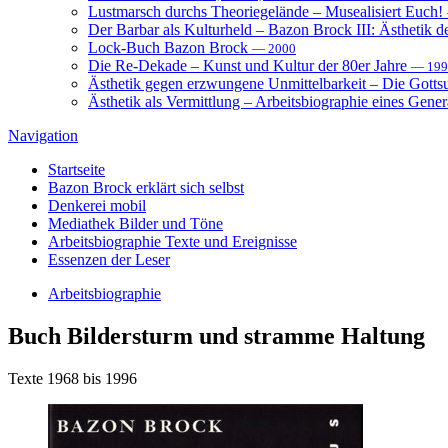
Lustmarsch durchs Theoriegelände – Musealisiert Euch!
Der Barbar als Kulturheld – Bazon Brock III: Ästhetik d
Lock-Buch Bazon Brock
— 2000
Die Re-Dekade – Kunst und Kultur der 80er Jahre
— 199
Ästhetik gegen erzwungene Unmittelbarkeit – Die Gott
Ästhetik als Vermittlung – Arbeitsbiographie eines Gener
Navigation
Startseite
Bazon Brock
erklärt sich selbst
Denkerei
mobil
Mediathek
Bilder und Töne
Arbeitsbiographie
Texte und Ereignisse
Essenzen
der Leser
Arbeitsbiographie
Buch
Bildersturm und stramme Haltung
Texte 1968 bis 1996