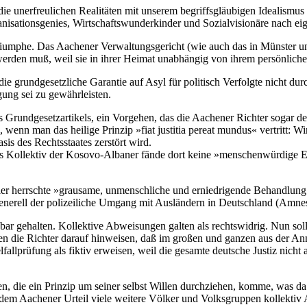
die unerfreulichen Realitäten mit unserem begriffsgläubigen Idealismu
rganisationsgenies, Wirtschaftswunderkinder und Sozialvisionäre nach 
iumphe. Das Aachener Verwaltungsgericht (wie auch das in Münster un
rden muß, weil sie in ihrer Heimat unabhängig von ihrem persönlichen
die grundgesetzliche Garantie auf Asyl für politisch Verfolgte nicht
ung sei zu gewährleisten.
des Grundgesetzartikels, ein Vorgehen, das die Aachener Richter soga
 wenn man das heilige Prinzip »fiat justitia pereat mundus« vertritt: 
sis des Rechtsstaates zerstört wird.
as Kollektiv der Kosovo-Albaner fände dort keine »menschenwürdige Exi
ier herrschte »grausame, unmenschliche und erniedrigende Behandlung 
generell der polizeiliche Umgang mit Ausländern in Deutschland (Amnes
gbar gehalten. Kollektive Abweisungen galten als rechtswidrig. Nun so
ten die Richter darauf hinweisen, daß im großen und ganzen aus der 
lfallprüfung als fiktiv erweisen, weil die gesamte deutsche Justiz nicht
en, die ein Prinzip um seiner selbst Willen durchziehen, komme, was 
dem Aachener Urteil viele weitere Völker und Volksgruppen kollektiv A