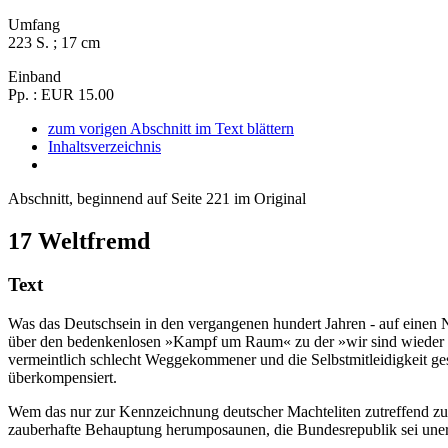
Umfang
223 S. ; 17 cm
Einband
Pp. : EUR 15.00
zum vorigen Abschnitt im Text blättern
Inhaltsverzeichnis
Abschnitt, beginnend auf Seite 221 im Original
17
Weltfremd
Text
Was das Deutschsein in den vergangenen hundert Jahren - auf einen N
über den bedenkenlosen »Kampf um Raum« zu der »wir sind wieder wer
vermeintlich schlecht Weggekommener und die Selbstmitleidigkeit ges
überkompensiert.
Wem das nur zur Kennzeichnung deutscher Machteliten zutreffend zu 
zauberhafte Behauptung herumposaunen, die Bundesrepublik sei unerm