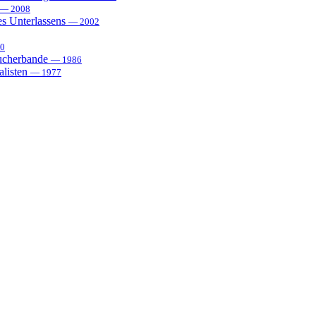
— 2008
es Unterlassens
— 2002
0
sucherbande
— 1986
alisten
— 1977