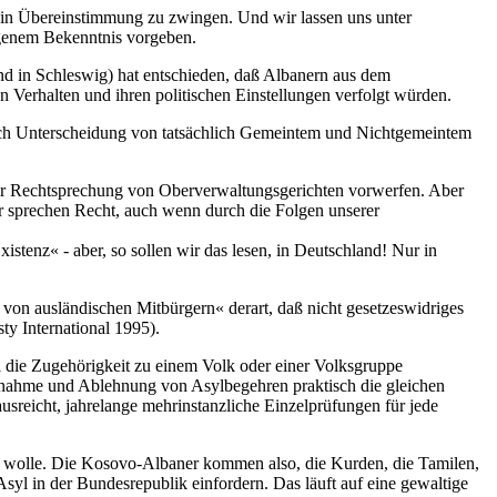
s in Übereinstimmung zu zwingen. Und wir lassen uns unter
eigenem Bekenntnis vorgeben.
d in Schleswig) hat entschieden, daß Albanern aus dem
 Verhalten und ihren politischen Einstellungen verfolgt würden.
 durch Unterscheidung von tatsächlich Gemeintem und Nichtgemeintem
r der Rechtsprechung von Oberverwaltungsgerichten vorwerfen. Aber
Wir sprechen Recht, auch wenn durch die Folgen unserer
stenz« - aber, so sollen wir das lesen, in Deutschland! Nur in
von ausländischen Mitbürgern« derart, daß nicht gesetzeswidriges
ty International 1995).
ll die Zugehörigkeit zu einem Volk oder einer Volksgruppe
Annahme und Ablehnung von Asylbegehren praktisch die gleichen
 ausreicht, jahrelange mehrinstanzliche Einzelprüfungen für jede
da wolle. Die Kosovo-Albaner kommen also, die Kurden, die Tamilen,
syl in der Bundesrepublik einfordern. Das läuft auf eine gewaltige