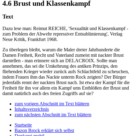
4.6
Brust und Klassenkampf
Text
Dazu lese man: Reimut REICHE, 'Sexualität und Klassenkampf -
zum Problem der Abwehr repressiver Entsublimierung', Verlag
Neue Kritik, Frankfurt 1968.
Zu überlegen bleibt, warum die Maler dreier Jahrhunderte die
Damen Freiheit, Recht und Vaterland zumeist mit nackter Brust
darstellen - man erinnere sich an DELACROIX. Sollte man
annehmen, das sei die Umkehrung des antiken Prinzips, den
fliehenden Krieger wieder zurück aufs Schlachtfeld zu scheuchen,
indem Frauen ihm das Nackte unterm Rock zeigten? Der Bürger
jedenfalls rennt der nackten Brust nach. Ist etwa der Kampf für die
Freiheit für ihn vor allem ein Kampf ums Entblößen der Brust und
damit natürlich auch des freien Zugriffs auf sie?
zum vorigen Abschnitt im Text blättern
Inhaltsverzeichnis
zum nächsten Abschnitt im Text blättern
Startseite
Bazon Brock
erklärt sich selbst
Denkerei
mobil