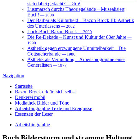
sich dabei gedacht?
— 2016
Lustmarsch durchs Theoriegelände – Musealisiert
Euch!
— 2008
Der Barbar als Kulturheld – Bazon Brock III: Ästhetik
des Unterlassens
— 2002
Lock-Buch Bazon Brock
— 2000
Die Re-Dekade – Kunst und Kultur der 80er Jahre
—
1990
Ästhetik gegen erzwungene Unmittelbarkeit – Die
Gottsucherbande
— 1986
Ästhetik als Vermittlung – Arbeitsbiographie eines
Generalisten
— 1977
Navigation
Startseite
Bazon Brock
erklärt sich selbst
Denkerei
mobil
Mediathek
Bilder und Töne
Arbeitsbiographie
Texte und Ereignisse
Essenzen
der Leser
Arbeitsbiographie
Buch
Bildersturm und stramme Haltung