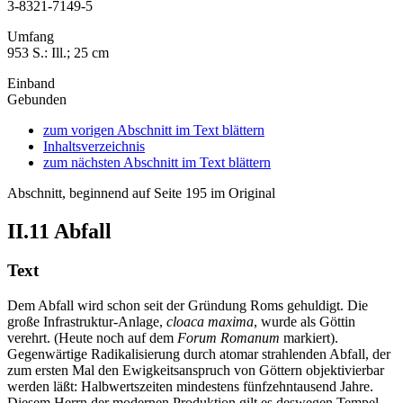
3-8321-7149-5
Umfang
953 S.: Ill.; 25 cm
Einband
Gebunden
zum vorigen Abschnitt im Text blättern
Inhaltsverzeichnis
zum nächsten Abschnitt im Text blättern
Abschnitt, beginnend auf Seite 195 im Original
II.11
Abfall
Text
Dem Abfall wird schon seit der Gründung Roms gehuldigt. Die
große Infrastruktur-Anlage,
cloaca maxima
, wurde als Göttin
verehrt. (Heute noch auf dem
Forum Romanum
markiert).
Gegenwärtige Radikalisierung durch atomar strahlenden Abfall, der
zum ersten Mal den Ewigkeitsanspruch von Göttern objektivierbar
werden läßt: Halbwertszeiten mindestens fünfzehntausend Jahre.
Diesem Herrn der modernen Produktion gilt es deswegen Tempel