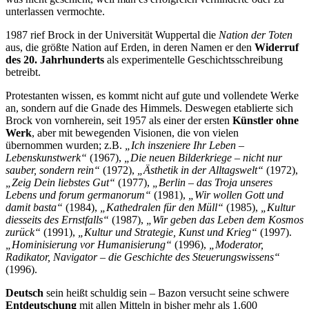
unterlassen vermochte.
1987 rief Brock in der Universität Wuppertal die
Nation der Toten
aus, die größte Nation auf Erden, in deren Namen er den
Widerruf
des 20. Jahrhunderts
als experimentelle Geschichtsschreibung
betreibt.
Protestanten wissen, es kommt nicht auf gute und vollendete Werke
an, sondern auf die Gnade des Himmels. Deswegen etablierte sich
Brock von vornherein, seit 1957 als einer der ersten
Künstler ohne
Werk
, aber mit bewegenden Visionen, die von vielen
übernommen wurden; z.B.
„Ich inszeniere Ihr Leben –
Lebenskunstwerk“
(1967),
„Die neuen Bilderkriege – nicht nur
sauber, sondern rein“
(1972),
„Ästhetik in der Alltagswelt“
(1972),
„Zeig Dein liebstes Gut“
(1977),
„Berlin – das Troja unseres
Lebens und forum germanorum“
(1981),
„Wir wollen Gott und
damit basta“
(1984),
„Kathedralen für den Müll“
(1985),
„Kultur
diesseits des Ernstfalls“
(1987),
„Wir geben das Leben dem Kosmos
zurück“
(1991),
„Kultur und Strategie, Kunst und Krieg“
(1997).
„Hominisierung vor Humanisierung“
(1996),
„Moderator,
Radikator, Navigator – die Geschichte des Steuerungswissens“
(1996).
Deutsch
sein heißt schuldig sein – Bazon versucht seine schwere
Entdeutschung
mit allen Mitteln in bisher mehr als 1.600