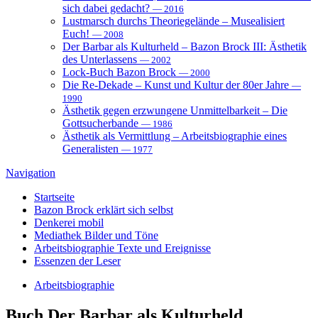
sich dabei gedacht?
— 2016
Lustmarsch durchs Theoriegelände – Musealisiert
Euch!
— 2008
Der Barbar als Kulturheld – Bazon Brock III: Ästhetik
des Unterlassens
— 2002
Lock-Buch Bazon Brock
— 2000
Die Re-Dekade – Kunst und Kultur der 80er Jahre
—
1990
Ästhetik gegen erzwungene Unmittelbarkeit – Die
Gottsucherbande
— 1986
Ästhetik als Vermittlung – Arbeitsbiographie eines
Generalisten
— 1977
Navigation
Startseite
Bazon Brock
erklärt sich selbst
Denkerei
mobil
Mediathek
Bilder und Töne
Arbeitsbiographie
Texte und Ereignisse
Essenzen
der Leser
Arbeitsbiographie
Buch
Der Barbar als Kulturheld