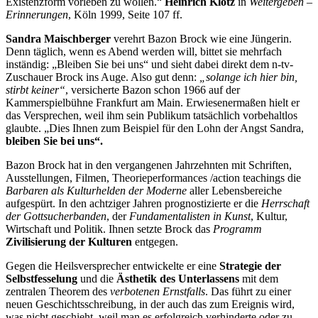
Existenzform vorleben zu wollen.“
Heinrich Klotz
in
Weitergeben –
Erinnerungen
, Köln 1999, Seite 107 ff.
Sandra Maischberger
verehrt Bazon Brock wie eine Jüngerin.
Denn täglich, wenn es Abend werden will, bittet sie mehrfach
inständig: „Bleiben Sie bei uns“ und sieht dabei direkt dem n-tv-
Zuschauer Brock ins Auge. Also gut denn:
„solange ich hier bin,
stirbt keiner“
, versicherte Bazon schon 1966 auf der
Kammerspielbühne Frankfurt am Main. Erwiesenermaßen hielt er
das Versprechen, weil ihm sein Publikum tatsächlich vorbehaltlos
glaubte. „Dies Ihnen zum Beispiel für den Lohn der Angst Sandra,
bleiben Sie bei uns“.
Bazon Brock hat in den vergangenen Jahrzehnten mit Schriften,
Ausstellungen, Filmen, Theorieperformances /action teachings die
Barbaren als Kulturhelden der Moderne
aller Lebensbereiche
aufgespürt. In den achtziger Jahren prognostizierte er die
Herrschaft
der Gottsucherbanden
, der
Fundamentalisten in Kunst
, Kultur,
Wirtschaft und Politik. Ihnen setzte Brock das
Programm
Zivilisierung der Kulturen
entgegen.
Gegen die Heilsversprecher entwickelte er eine
Strategie der
Selbstfesselung
und die
Ästhetik des Unterlassens
mit dem
zentralen Theorem des
verbotenen Ernstfalls
. Das führt zu einer
neuen Geschichtsschreibung, in der auch das zum Ereignis wird,
was nicht geschieht, weil man es erfolgreich verhinderte oder zu