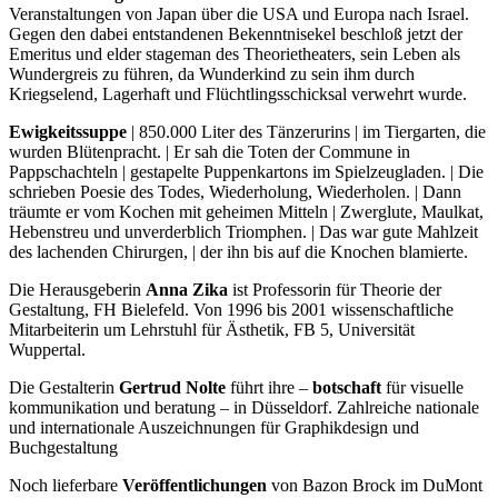
Veranstaltungen von Japan über die USA und Europa nach Israel.
Gegen den dabei entstandenen Bekenntnisekel beschloß jetzt der
Emeritus und elder stageman des Theorietheaters, sein Leben als
Wundergreis zu führen, da Wunderkind zu sein ihm durch
Kriegselend, Lagerhaft und Flüchtlingsschicksal verwehrt wurde.
Ewigkeitssuppe
| 850.000 Liter des Tänzerurins | im Tiergarten, die
wurden Blütenpracht. | Er sah die Toten der Commune in
Pappschachteln | gestapelte Puppenkartons im Spielzeugladen. | Die
schrieben Poesie des Todes, Wiederholung, Wiederholen. | Dann
träumte er vom Kochen mit geheimen Mitteln | Zwerglute, Maulkat,
Hebenstreu und unverderblich Triomphen. | Das war gute Mahlzeit
des lachenden Chirurgen, | der ihn bis auf die Knochen blamierte.
Die Herausgeberin
Anna Zika
ist Professorin für Theorie der
Gestaltung, FH Bielefeld. Von 1996 bis 2001 wissenschaftliche
Mitarbeiterin um Lehrstuhl für Ästhetik, FB 5, Universität
Wuppertal.
Die Gestalterin
Gertrud Nolte
führt ihre –
botschaft
für visuelle
kommunikation und beratung – in Düsseldorf. Zahlreiche nationale
und internationale Auszeichnungen für Graphikdesign und
Buchgestaltung
Noch lieferbare
Veröffentlichungen
von Bazon Brock im DuMont