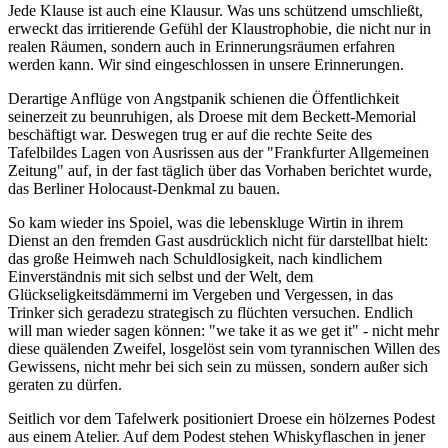
Jede Klause ist auch eine Klausur. Was uns schützend umschließt,
erweckt das irritierende Gefühl der Klaustrophobie, die nicht nur in
realen Räumen, sondern auch in Erinnerungsräumen erfahren
werden kann. Wir sind eingeschlossen in unsere Erinnerungen.
Derartige Anflüge von Angstpanik schienen die Öffentlichkeit
seinerzeit zu beunruhigen, als Droese mit dem Beckett-Memorial
beschäftigt war. Deswegen trug er auf die rechte Seite des
Tafelbildes Lagen von Ausrissen aus der "Frankfurter Allgemeinen
Zeitung" auf, in der fast täglich über das Vorhaben berichtet wurde,
das Berliner Holocaust-Denkmal zu bauen.
So kam wieder ins Spoiel, was die lebenskluge Wirtin in ihrem
Dienst an den fremden Gast ausdrücklich nicht für darstellbat hielt:
das große Heimweh nach Schuldlosigkeit, nach kindlichem
Einverständnis mit sich selbst und der Welt, dem
Glückseligkeitsdämmerni im Vergeben und Vergessen, in das
Trinker sich geradezu strategisch zu flüchten versuchen. Endlich
will man wieder sagen können: "we take it as we get it" - nicht mehr
diese quälenden Zweifel, losgelöst sein vom tyrannischen Willen des
Gewissens, nicht mehr bei sich sein zu müssen, sondern außer sich
geraten zu dürfen.
Seitlich vor dem Tafelwerk positioniert Droese ein hölzernes Podest
aus einem Atelier. Auf dem Podest stehen Whiskyflaschen in jener