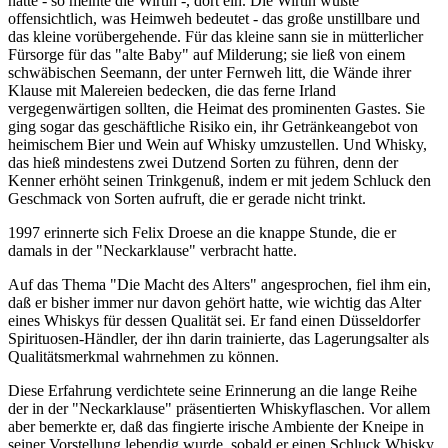
hatte - so meinte die Wirtin -, dort ein. Die Wirtin wußte
offensichtlich, was Heimweh bedeutet - das große unstillbare und
das kleine vorübergehende. Für das kleine sann sie in mütterlicher
Fürsorge für das "alte Baby" auf Milderung; sie ließ von einem
schwäbischen Seemann, der unter Fernweh litt, die Wände ihrer
Klause mit Malereien bedecken, die das ferne Irland
vergegenwärtigen sollten, die Heimat des prominenten Gastes. Sie
ging sogar das geschäftliche Risiko ein, ihr Getränkeangebot von
heimischem Bier und Wein auf Whisky umzustellen. Und Whisky,
das hieß mindestens zwei Dutzend Sorten zu führen, denn der
Kenner erhöht seinen Trinkgenuß, indem er mit jedem Schluck den
Geschmack von Sorten aufruft, die er gerade nicht trinkt.
1997 erinnerte sich Felix Droese an die knappe Stunde, die er
damals in der "Neckarklause" verbracht hatte.
Auf das Thema "Die Macht des Alters" angesprochen, fiel ihm ein,
daß er bisher immer nur davon gehört hatte, wie wichtig das Alter
eines Whiskys für dessen Qualität sei. Er fand einen Düsseldorfer
Spirituosen-Händler, der ihn darin trainierte, das Lagerungsalter als
Qualitätsmerkmal wahrnehmen zu können.
Diese Erfahrung verdichtete seine Erinnerung an die lange Reihe
der in der "Neckarklause" präsentierten Whiskyflaschen. Vor allem
aber bemerkte er, daß das fingierte irische Ambiente der Kneipe in
seiner Vorstellung lebendig wurde, sobald er einen Schluck Whisky