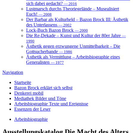
sich dabei gedacht?
— 2016
Lustmarsch durchs Theoriegelände – Musealisiert
Euch!
— 2008
Der Barbar als Kulturheld – Bazon Brock III: Ästhetik
des Unterlassens
— 2002
Lock-Buch Bazon Brock
— 2000
Die Re-Dekade – Kunst und Kultur der 80er Jahre
—
1990
Ästhetik gegen erzwungene Unmittelbarkeit – Die
Gottsucherbande
— 1986
Ästhetik als Vermittlung – Arbeitsbiographie eines
Generalisten
— 1977
Navigation
Startseite
Bazon Brock
erklärt sich selbst
Denkerei
mobil
Mediathek
Bilder und Töne
Arbeitsbiographie
Texte und Ereignisse
Essenzen
der Leser
Arbeitsbiographie
Ausstellungskatalog
Die Macht des Alters