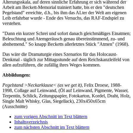
Alterungsskala, auf deren sinnliche Erfahrung er sich während der
Arbeit am Beckett-Memorial trainiert hatte, bis er den "deutschen
Pegelstand" erreichte, d.h., bis ihm das ALter der Welt am eigenen
Leib erfahrbar wurde - Ende des Versuchs, das RAF-Endspiel zu
verstehen.
"Dann ein kurzer Schrei und sofort danach gleichmäßiges Einatmen;
Beleuchtung und Atemgeräusch genau übereinstimmend, zu- und
abnhemend." So knapp Becketts allerletztes Stück "Atmen" (1968).
Das wäre die Dramaturgie eines Szenarios für das Holocaust-
Denkmal - täglich zur Mittagsstunde auf dem Reichskanzleifeld von
allen aufzuführen, die zufällig ihres Weges kommen.
Abbildungen:
Pegelstand >Neckarklause< (as we get it)
, Felix Droese, 1988-
1998, Collage auf Leinwand, (Öl auf Leinwand, Pigmente, Wasser,
Terpentin, Schlick, Zeitungspapier, Fotokarton, Kordel, Draht, Holz,
Single Malt Whisky, Glas, Siegellack), 230x450x65cm
(Ausschnitte)
zum vorigen Abschnitt im Text blättern
Inhaltsverzeichnis
zum nächsten Abschnitt im Text blättern