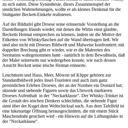
zu sich nahm. Diese Synästhesie, dieses Zusammenspiel der
sinnlichen Wahrnehmungen, wollte er als kleines Denkmal für die
Stuttgarter Beckett-Einkehr realisieren.
Auf der Bildtafel gibt Droese seine erinnernde Vorstellung an die
Darstellungen Irlands wieder, mit denen die Wirtin einst glaubte,
Becketts Heimat entsprechen zu können, indem sie die Motive der
Etiketten von Whiskyflaschen auf die Wand übertragen ließ. Wir
sind also nicht mit Droeses Bildwelt und Malweise konfrontiert; mit
doppelter Brechung gibt er wieder, wie er die Malereien des
Seemanns wahrgenommen hatte - natürlich in dem Bewußtsein, daß
der Maler seinerseits nur wiedergeben konnte, wie nach dessen
Ansicht Beckett seine irische Heimat erinnerte.
Leuchtturm und Haus, Meer, Möwen ud Klippe gehören zur
Standardbildwelt jedes Insel-Touristen und auch zum ganz
persönlichen Erleben Droeses, der an der Nordsee ein Domizil hat;
sitzende und stehende Figuren sowie das Uhrwerk markieren
Droeses Aufenthalt in der "Neckarklause". Der Whisky-Trinker ist
die Gestalt des irischen Denkers schlechthin, die stehende Figur
sinnt über der Kugel dem Weltschicksal nach. Aus dem Tafelfeld ist
eine lukenartige Öffnung herausgeschnitten, die mit einem Stück
Maschendraht gesichert wird - ein Hinweis auf die Lüftungsluke in
der "Neckarklause".