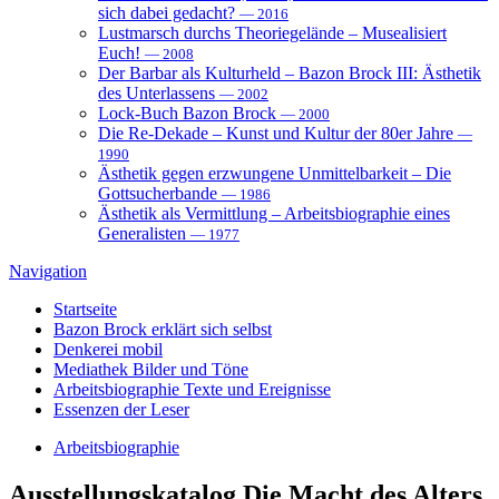
sich dabei gedacht?
— 2016
Lustmarsch durchs Theoriegelände – Musealisiert
Euch!
— 2008
Der Barbar als Kulturheld – Bazon Brock III: Ästhetik
des Unterlassens
— 2002
Lock-Buch Bazon Brock
— 2000
Die Re-Dekade – Kunst und Kultur der 80er Jahre
—
1990
Ästhetik gegen erzwungene Unmittelbarkeit – Die
Gottsucherbande
— 1986
Ästhetik als Vermittlung – Arbeitsbiographie eines
Generalisten
— 1977
Navigation
Startseite
Bazon Brock
erklärt sich selbst
Denkerei
mobil
Mediathek
Bilder und Töne
Arbeitsbiographie
Texte und Ereignisse
Essenzen
der Leser
Arbeitsbiographie
Ausstellungskatalog
Die Macht des Alters