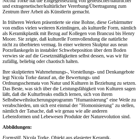
Nicola Torke hat die Entgegensetzung von genetischer/natürlicher
und extragenetischer/kultürlicher Vererbung/Übertragunng zum
Zentrum ihrer Arbeit als Künstlerin gemacht.
In früheren Werken präsentierte sie eine Bohne, diese Gebärmutter
von endlos vielen weiteren Keimlingen, als kulturelle Form, nämlich
als Keramikplastik mit Bezug auf Kollegen von Brancusi bis Henry
Moore. Sie zeigte, daß kulturelle Formvollendung die natürliche
nicht zu überbieten vermag. In einer weiteren Skulptur aus neun
Porzellankegeln in instabiler Schwebeposition über dem Boden
verwies sie auf die Gesetzmäßigkeiten selbst dessen, was wir für
zufällig, beliebig oder chaotisch halten.
Ihre skulptierten Wahrnehmungs-, Vorstellungs- und Denkangebote
legt Nicola Torke darauf an, die Bewertungs- und
Ordnungsschemata von Natur und Kulturen in Beziehung zu setzen.
Das Beste, was sich über die Leistungsfähigkeit von Kulturen sagen
läßt, daß die Kulturfreaks endlich lernen, sich von ihrem
Selbstbeweihräucherungsprogramm "Humanisierung" eine Weile zu
verabschieden, um sich erst einmal der "Homonisierung" zu stellen,
nämlich der Tatsache, daß wir genau wie alle anderen
Lebensformen und Lebewesen Produkte der Naturevolution sind.
Abbildungen:
Formstill
, Nicola Torke, Objekt aus glasierter Keramik,