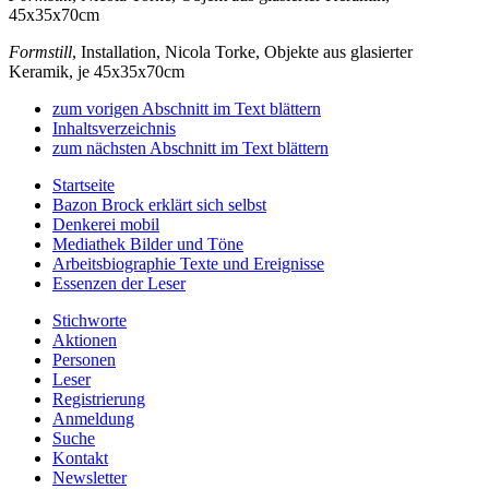
45x35x70cm
Formstill
, Installation, Nicola Torke, Objekte aus glasierter
Keramik, je 45x35x70cm
zum vorigen Abschnitt im Text blättern
Inhaltsverzeichnis
zum nächsten Abschnitt im Text blättern
Startseite
Bazon Brock
erklärt sich selbst
Denkerei
mobil
Mediathek
Bilder und Töne
Arbeitsbiographie
Texte und Ereignisse
Essenzen
der Leser
Stichworte
Aktionen
Personen
Leser
Registrierung
Anmeldung
Suche
Kontakt
Newsletter