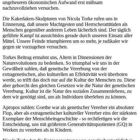
ungeheurem ökonomischen Aufwand erst mühsam
nachzuvollziehen versuchen.
Die Kakerlaken-Skulpturen von Nicola Torke rufen uns in
Erinnerung, daß unsere Machtgesten und Herrscherattitüden als
Menschen gegenüber anderem Leben lächerlich sind. Der täglich
geführte Kampf ist aussichtslos gerade durch unseren Einsatz aller
Mittel. Unsere Feinde triumphieren um so mehr, je radikaler wir
gegen sie vorzugehen versuchen.
Torkes Beitrag ermahnt uns, Altern in Dimensionen der
Naturevolutionen zu bedenken. So triumphal wir uns in der
Gewißheit suhlen, daß genetische Vererbung von der
extragenetischen, also kulturellen an Effektivität weit überboten
werde, so trifft das doch nur auf die Kultur der Menschen zu. Diese
aber gehorcht den gleichen Gesetzen wie die Natur der genetischen
Vererbung. Kultur ist die Natur des sozialen Zusammenlebens, zu
dem wir genötigt sind, um als Individuen überleben zu können.
Apropos suhlen: Goethe war als genetischer Vererber ein absoluter
Flop, aber als extragenetischer kultureller Vererber eins der stärksten
Exemplare der Menschheitsgeschichte - so rechtfertigen wir die
Entscheidung, uns mit größerem Generativitätsquotienten (GQ) in
Werken zu vererben als in Kindern.