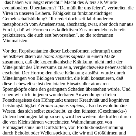
"das haben wir längst erreicht!" Macht des Alters als Würde
evolutionären Überdauerns? "Da müßt ihr uns feiern", verbreiten die
Viren in unseren Leibern. Fähigkeit zu funktionstüchtiger
Gemeinschaftsbildung? "Ihr redet doch seit Jahrhunderten
metaphorisch vom Ameisenstaat, abschätzig zwar, aber doch nur aus
Furcht, daß wir Formen des kollektiven Zusammenlebens bereits
praktizieren, die euch erst bevorstehen", so die rotbraunen
Minimalisten.
Vor den Repräsentanten dieser Lebensformen schrumpft unser
Selbstbewußtsein als
homo sapiens sapiens
in einem Maße
zusammen, daß die kopernikanische Kränkung, nicht mehr der
Mittelpunkt des Universums zu sein, vergleichsweise nebensächlich
erscheint. Der Horror, den diese Kränkung auslöst, wurde durch
Mitteilungen von Biologen verstärkt, die kühl konstatieren, daß
diese Lebewelt selbst den totalen Einsatz aller atomaren
Sprengköpfe ohne den geringsten Schaden überstehen würde. Und
sehen wir nicht in jenen wunderbaren Anwendungen freien
Forschergeistes den Höhepunkt unserer Kreativität und kognitiven
Leistungsfähigkeit?
Homo sapiens sapiens,
also das evolutionäre
Wesen, das sich selbst zuschreibt, zu den feinsten (Geschmacks-)
Unterscheidungen fähig zu sein, wird bei weitem übertroffen durch
die von Kleinsthirnen verrechneten Wahrnehmungen von
Erdmagnetismus und Duftstoffen, von Produktionsbestimmung
durch Echolot oder Wellenspektren, die wir mit Größthirnen und