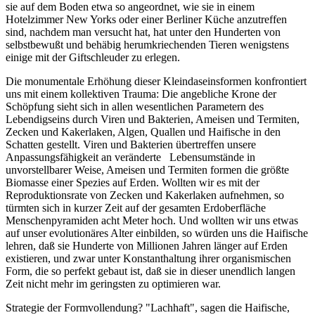
sie auf dem Boden etwa so angeordnet, wie sie in einem
Hotelzimmer New Yorks oder einer Berliner Küche anzutreffen
sind, nachdem man versucht hat, hat unter den Hunderten von
selbstbewußt und behäbig herumkriechenden Tieren wenigstens
einige mit der Giftschleuder zu erlegen.
Die monumentale Erhöhung dieser Kleindaseinsformen konfrontiert
uns mit einem kollektiven Trauma: Die angebliche Krone der
Schöpfung sieht sich in allen wesentlichen Parametern des
Lebendigseins durch Viren und Bakterien, Ameisen und Termiten,
Zecken und Kakerlaken, Algen, Quallen und Haifische in den
Schatten gestellt. Viren und Bakterien übertreffen unsere
Anpassungsfähigkeit an veränderte Lebensumstände in
unvorstellbarer Weise, Ameisen und Termiten formen die größte
Biomasse einer Spezies auf Erden. Wollten wir es mit der
Reproduktionsrate von Zecken und Kakerlaken aufnehmen, so
türmten sich in kurzer Zeit auf der gesamten Erdoberfläche
Menschenpyramiden acht Meter hoch. Und wollten wir uns etwas
auf unser evolutionäres Alter einbilden, so würden uns die Haifische
lehren, daß sie Hunderte von Millionen Jahren länger auf Erden
existieren, und zwar unter Konstanthaltung ihrer organismischen
Form, die so perfekt gebaut ist, daß sie in dieser unendlich langen
Zeit nicht mehr im geringsten zu optimieren war.
Strategie der Formvollendung? "Lachhaft", sagen die Haifische,