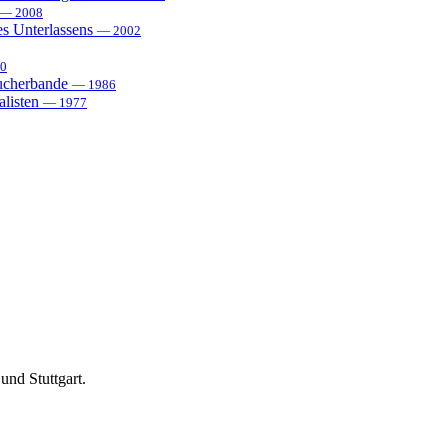
— 2008
es Unterlassens
— 2002
0
sucherbande
— 1986
alisten
— 1977
und Stuttgart.