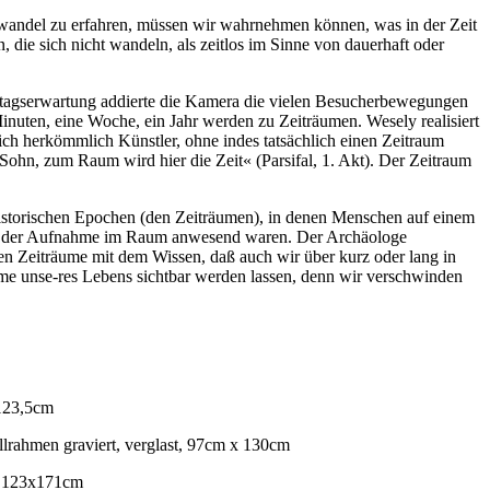
wandel zu erfahren, müssen wir wahrnehmen können, was in der Zeit
ie sich nicht wandeln, als zeitlos im Sinne von dauerhaft oder
ltagserwartung addierte die Kamera die vielen Besucherbewegungen
Minuten, eine Woche, ein Jahr werden zu Zeiträumen. Wesely realisiert
sich herkömmlich Künstler, ohne indes tatsächlich einen Zeitraum
Sohn, zum Raum wird hier die Zeit« (Parsifal, 1. Akt). Der Zeitraum
istorischen Epochen (den Zeiträumen), in denen Menschen auf einem
end der Aufnahme im Raum anwesend waren. Der Archäologe
n Zeiträume mit dem Wissen, daß auch wir über kurz oder lang in
me unse-res Lebens sichtbar werden lassen, denn wir verschwinden
x123,5cm
lrahmen graviert, verglast, 97cm x 130cm
t, 123x171cm