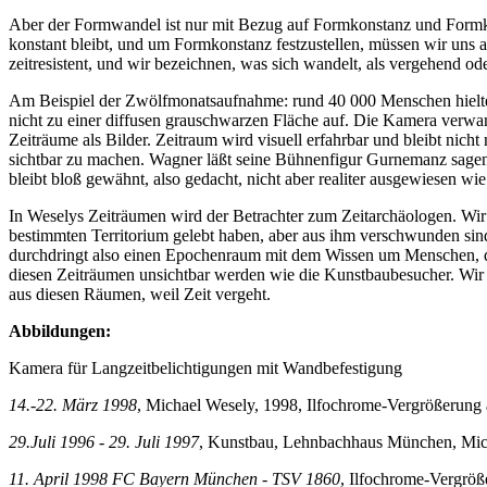
Aber der Formwandel ist nur mit Bezug auf Formkonstanz und Formko
konstant bleibt, und um Formkonstanz festzustellen, müssen wir uns
zeitresistent, und wir bezeichnen, was sich wandelt, als vergehend oder
Am Beispiel der Zwölfmonatsaufnahme: rund 40 000 Menschen hielte
nicht zu einer diffusen grauschwarzen Fläche auf. Die Kamera verwand
Zeiträume als Bilder. Zeitraum wird visuell erfahrbar und bleibt nich
sichtbar zu machen. Wagner läßt seine Bühnenfigur Gurnemanz sagen: 
bleibt bloß gewähnt, also gedacht, nicht aber realiter ausgewiesen wi
In Weselys Zeiträumen wird der Betrachter zum Zeitarchäologen. Wi
bestimmten Territorium gelebt haben, aber aus ihm verschwunden s
durchdringt also einen Epochenraum mit dem Wissen um Menschen, di
diesen Zeiträumen unsichtbar werden wie die Kunstbaubesucher. Wir 
aus diesen Räumen, weil Zeit vergeht.
Abbildungen:
Kamera für Langzeitbelichtigungen mit Wandbefestigung
14.-22. März 1998
, Michael Wesely, 1998, Ilfochrome-Vergrößerung 
29.Juli 1996 - 29. Juli 1997
, Kunstbau, Lehnbachhaus München, Micha
11. April 1998 FC Bayern München - TSV 1860
, Ilfochrome-Vergröß