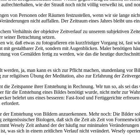
ufrechterhalten, wie der Strauß noch nicht völlig verwelkt ist, und n
en von Personen oder Räumen festzustellen, wenn wir sie lange nicht g
Veränderungen nicht auffallen. Der Zeitraum eines Jahres bleibt uns ei
m Verhältnis der objektive Zeitverlauf zu unserem subjektiven Zeiterl
r seiner Betrachtung setzen.
n wir, daß etwas zu fotografieren ein kurzfristiger Vorgang ist, fast 
cht mit gestaltbarer Zeit, sondern mit Augenblicken. Maler benötigen 
achtung von Gemälden fertig zu werden, wie das die heutige durchschnit
t werden, ja, man kann es sich zur Pflicht machen, stundenlang vor Bi
zur religiösen Übung der Meditation, also zur Erfahrung der Zeitverge
die Zeitspanne ihrer Entstehung in Rechnung. Wir tun so, als sei das Ge
r für die Entstehung eines Bildes benötigt wurde, nicht mehr zur Wahr
ecker belehrt uns eines besseren: Fast-food und Fertiggerichte erfreu
 erfordert.
 der Entstehung von Bildern anzuerkennen. Mehr noch: Die Bilder sollte
 zeitgenössischer Biologen, daß sich die Zeit als Zeit von Formentwi
stimmt Wesely Zeit anhand der der häufig nur minimalen Veränderungen
t, was sich in einem zeitlichen Verlauf nicht verändert. Wesely operie