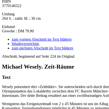
ISBN
3770146522
Umfang
264 S. : zahlr. Ill. ; 30 cm
Einband
Gewebe : DM 79.90
zum vorigen Abschnitt im Text blättern
Inhaltsverzeichnis
zum nächsten Abschnitt im Text blättern
Abschnitt, beginnend auf Seite 224 im Original
Michael Wesely. Zeit-Räume
Text
Wesely präsentiert drei »Zeitbilder«. Sie unterscheiden sich durch i
Olympiastadion das Lokalderby zwischen dem FC Bayern München un
Innenraum. Der dritte Beitrag resultiert aus einer zwölfmonatigen
Wenigstens das Ereigniszeitmaß von 2 x 45 Minuten ist uns im Alltag 
Konvention, Fernsehsendungen möglichst in 45 Minuten zu präsentiere