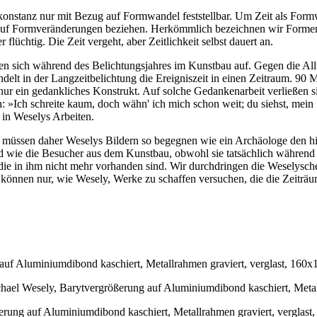
nstanz nur mit Bezug auf Formwandel feststellbar. Um Zeit als Form
 auf Formveränderungen beziehen. Herkömmlich bezeichnen wir Formen, d
 flüchtig. Die Zeit vergeht, aber Zeitlichkeit selbst dauert an.
n sich während des Belichtungsjahres im Kunstbau auf. Gegen die Al
elt in der Langzeitbelichtung die Ereigniszeit in einen Zeitraum. 90 
t nur ein gedankliches Konstrukt. Auf solche Gedankenarbeit verließen 
»Ich schreite kaum, doch wähn' ich mich schon weit; du siehst, mein 
e in Weselys Arbeiten.
r müssen daher Weselys Bildern so begegnen wie ein Archäologe den h
ind wie die Besucher aus dem Kunstbau, obwohl sie tatsächlich währ
e in ihm nicht mehr vorhanden sind. Wir durchdringen die Weselysche
können nur, wie Wesely, Werke zu schaffen versuchen, die die Zeiträu
auf Aluminiumdibond kaschiert, Metallrahmen graviert, verglast, 160
el Wesely, Barytvergrößerung auf Aluminiumdibond kaschiert, Metal
erung auf Aluminiumdibond kaschiert, Metallrahmen graviert, verglas