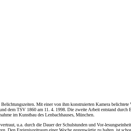
hre Belichtungszeiten. Mit einer von ihm konstruierten Kamera belichte
d dem TSV 1860 am 11. 4. 1998. Die zweite Arbeit entstand durch B
 Aufnahme im Kunstbau des Lenbachhauses, München.
vertraut, u.a. durch die Dauer der Schulstunden und Vor-lesungseinheit
n. Den Ereigniszeitraum einer Woche gegenwärtig zu halten, ist schon