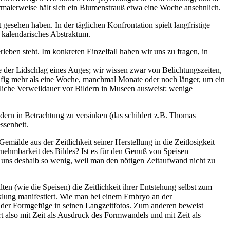
ormalerweise hält sich ein Blumenstrauß etwa eine Woche ansehnlich.
esehen haben. In der täglichen Konfrontation spielt langfristige
n kalendarisches Abstraktum.
eben steht. Im konkreten Einzelfall haben wir uns zu fragen, in
wie der Lidschlag eines Auges; wir wissen zwar von Belichtungszeiten,
häufig mehr als eine Woche, manchmal Monate oder noch länger, um ein
tliche Verweildauer vor Bildern in Museen ausweist: wenige
ldern in Betrachtung zu versinken (das schildert z.B. Thomas
ssenheit.
mälde aus der Zeitlichkeit seiner Herstellung in die Zeitlosigkeit
nehmbarkeit des Bildes? Ist es für den Genuß von Speisen
en uns deshalb so wenig, weil man den nötigen Zeitaufwand nicht zu
n (wie die Speisen) die Zeitlichkeit ihrer Entstehung selbst zum
cklung manifestiert. Wie man bei einem Embryo an der
 der Formgefüge in seinen Langzeitfotos. Zum anderen beweist
rt also mit Zeit als Ausdruck des Formwandels und mit Zeit als