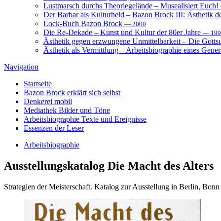
Lustmarsch durchs Theoriegelände – Musealisiert Euch!
Der Barbar als Kulturheld – Bazon Brock III: Ästhetik d
Lock-Buch Bazon Brock
— 2000
Die Re-Dekade – Kunst und Kultur der 80er Jahre
— 199
Ästhetik gegen erzwungene Unmittelbarkeit – Die Gott
Ästhetik als Vermittlung – Arbeitsbiographie eines Gener
Navigation
Startseite
Bazon Brock
erklärt sich selbst
Denkerei
mobil
Mediathek
Bilder und Töne
Arbeitsbiographie
Texte und Ereignisse
Essenzen
der Leser
Arbeitsbiographie
Ausstellungskatalog
Die Macht des Alters
Strategien der Meisterschaft. Katalog zur Ausstellung in Berlin, Bonn 