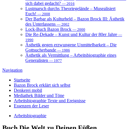
sich dabei gedacht?
— 2016
Lustmarsch durchs Theoriegelände – Musealisiert
Euch!
— 2008
Der Barbar als Kulturheld – Bazon Brock III: Ästhetik
des Unterlassens
— 2002
Lock-Buch Bazon Brock
— 2000
Die Re-Dekade – Kunst und Kultur der 80er Jahre
—
1990
Ästhetik gegen erzwungene Unmittelbarkeit – Die
Gottsucherbande
— 1986
Ästhetik als Vermittlung – Arbeitsbiographie eines
Generalisten
— 1977
Navigation
Startseite
Bazon Brock
erklärt sich selbst
Denkerei
mobil
Mediathek
Bilder und Töne
Arbeitsbiographie
Texte und Ereignisse
Essenzen
der Leser
Arbeitsbiographie
Buch
Die Welt zu Deinen Füßen