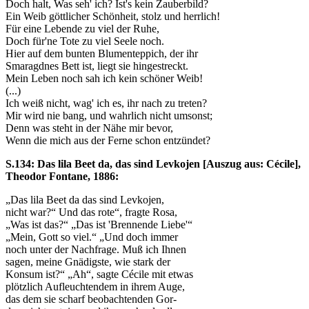
Doch halt, Was seh' ich? Ist's kein Zauberbild?
Ein Weib göttlicher Schönheit, stolz und herrlich!
Für eine Lebende zu viel der Ruhe,
Doch für'ne Tote zu viel Seele noch.
Hier auf dem bunten Blumenteppich, der ihr
Smaragdnes Bett ist, liegt sie hingestreckt.
Mein Leben noch sah ich kein schöner Weib!
(...)
Ich weiß nicht, wag' ich es, ihr nach zu treten?
Mir wird nie bang, und wahrlich nicht umsonst;
Denn was steht in der Nähe mir bevor,
Wenn die mich aus der Ferne schon entzündet?
S.134: Das lila Beet da, das sind Levkojen [Auszug aus: Cécile],
Theodor Fontane, 1886:
„Das lila Beet da das sind Levkojen,
nicht war?“ Und das rote“, fragte Rosa,
„Was ist das?“ „Das ist 'Brennende Liebe'“
„Mein, Gott so viel.“ „Und doch immer
noch unter der Nachfrage. Muß ich Ihnen
sagen, meine Gnädigste, wie stark der
Konsum ist?“ „Ah“, sagte Cécile mit etwas
plötzlich Aufleuchtendem in ihrem Auge,
das dem sie scharf beobachtenden Gor-