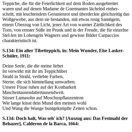
Teppiche, die für die Feierlichkeit auf dem Boden ausgebreitet
waren und auf denen Madame de Guermantes lächelnd einher-
schritt, mit leuchtendem Geranienrot und überdeckte gleichzeitig das
Wollgewebe, aus dem sie bestanden, mit etwas rosig Samtigem,
einem Überzug von Licht, jener Art von warmer Zärtlichkeit des
Tons, von ernster Süße im Prunk und in der Freude, die für einzelne
Stel-len im Lohengrin Wagners und gewisse Bilder Carpaccios
charakteristisch ist.
S.134: Ein alter Tibetteppich, in: Mein Wunder, Else Lasker-
Schüler, 1911:
Deine Seele, die die meine liebet
Ist verwirkt mit ihr im Teppichtibet
Strahl in Strahl, verliebte Farben,
Sterne, die sich himmellang umwarben.
Unsere Füsse ruhen auf der Kostbarkeit
Maschentausendabertausendweit.
Süsser Lamasohn auf Moschuspflanzentron
Wie lange küsst dein Mund den meinen wohl
Und Wang die Wange buntgeknüpfte Zeiten schon.
S.134: Doch halt, Was seh' ich? [Auszug aus: Das Festmahl der
Belsazer], Calderon de la Barca, 1664: