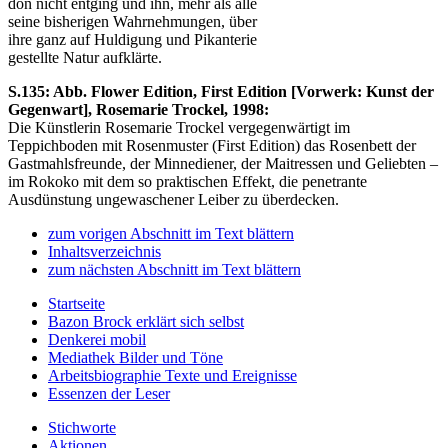
don nicht entging und ihn, mehr als alle
seine bisherigen Wahrnehmungen, über
ihre ganz auf Huldigung und Pikanterie
gestellte Natur aufklärte.
S.135: Abb. Flower Edition, First Edition [Vorwerk: Kunst der
Gegenwart], Rosemarie Trockel, 1998:
Die Künstlerin Rosemarie Trockel vergegenwärtigt im
Teppichboden mit Rosenmuster (First Edition) das Rosenbett der
Gastmahlsfreunde, der Minnediener, der Maitressen und Geliebten –
im Rokoko mit dem so praktischen Effekt, die penetrante
Ausdünstung ungewaschener Leiber zu überdecken.
zum vorigen Abschnitt im Text blättern
Inhaltsverzeichnis
zum nächsten Abschnitt im Text blättern
Startseite
Bazon Brock
erklärt sich selbst
Denkerei
mobil
Mediathek
Bilder und Töne
Arbeitsbiographie
Texte und Ereignisse
Essenzen
der Leser
Stichworte
Aktionen