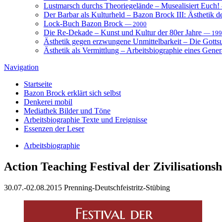
Lustmarsch durchs Theoriegelände – Musealisiert Euch!
Der Barbar als Kulturheld – Bazon Brock III: Ästhetik d
Lock-Buch Bazon Brock
— 2000
Die Re-Dekade – Kunst und Kultur der 80er Jahre
— 199
Ästhetik gegen erzwungene Unmittelbarkeit – Die Gott
Ästhetik als Vermittlung – Arbeitsbiographie eines Gener
Navigation
Startseite
Bazon Brock
erklärt sich selbst
Denkerei
mobil
Mediathek
Bilder und Töne
Arbeitsbiographie
Texte und Ereignisse
Essenzen
der Leser
Arbeitsbiographie
Action Teaching
Festival der Zivilisations
30.07.-02.08.2015 Prenning-Deutschfeistritz-Stübing