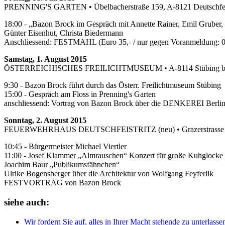
PRENNING'S GARTEN • Übelbacherstraße 159, A-8121 Deutschfeist
18:00 - „Bazon Brock im Gespräch mit Annette Rainer, Emil Gruber,
Günter Eisenhut, Christa Biedermann
Anschliessend: FESTMAHL (Euro 35,- / nur gegen Voranmeldung: 
Samstag, 1. August 2015
ÖSTERREICHISCHES FREILICHTMUSEUM • A-8114 Stübing bei G
9:30 - Bazon Brock führt durch das Österr. Freilichtmuseum Stübing
15:00 - Gespräch am Floss in Prenning's Garten
anschliessend: Vortrag von Bazon Brock über die DENKEREI Berlin
Sonntag, 2. August 2015
FEUERWEHRHAUS DEUTSCHFEISTRITZ (neu) • Grazerstrasse 73, 
10:45 - Bürgermeister Michael Viertler
11:00 - Josef Klammer „Almrauschen“ Konzert für große Kuhglock
Joachim Baur „Publikumsfähnchen“
Ulrike Bogensberger über die Architektur von Wolfgang Feyferlik
FESTVORTRAG von Bazon Brock
siehe auch:
Wir fordern Sie auf, alles in Ihrer Macht stehende zu unterlasse