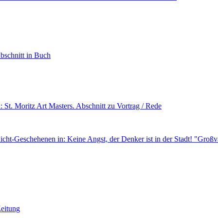
bschnitt in Buch
n: St. Moritz Art Masters.
Abschnitt zu Vortrag / Rede
 Nicht-Geschehenen
in: Keine Angst, der Denker ist in der Stadt! "Groß
Zeitung