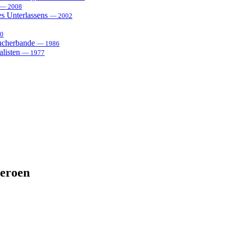
— 2008
es Unterlassens
— 2002
0
sucherbande
— 1986
alisten
— 1977
heroen