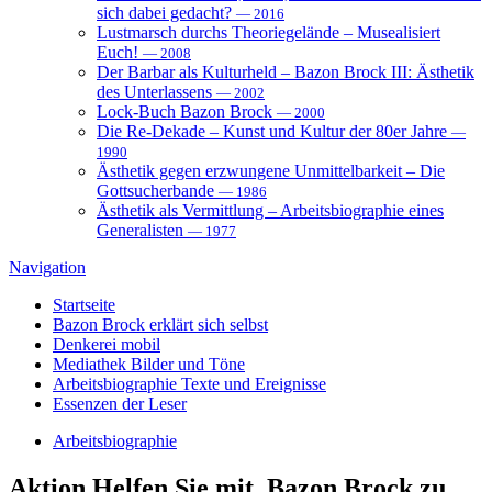
sich dabei gedacht?
— 2016
Lustmarsch durchs Theoriegelände – Musealisiert
Euch!
— 2008
Der Barbar als Kulturheld – Bazon Brock III: Ästhetik
des Unterlassens
— 2002
Lock-Buch Bazon Brock
— 2000
Die Re-Dekade – Kunst und Kultur der 80er Jahre
—
1990
Ästhetik gegen erzwungene Unmittelbarkeit – Die
Gottsucherbande
— 1986
Ästhetik als Vermittlung – Arbeitsbiographie eines
Generalisten
— 1977
Navigation
Startseite
Bazon Brock
erklärt sich selbst
Denkerei
mobil
Mediathek
Bilder und Töne
Arbeitsbiographie
Texte und Ereignisse
Essenzen
der Leser
Arbeitsbiographie
Aktion
Helfen Sie mit, Bazon Brock zu