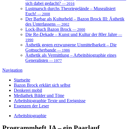
sich dabei gedacht?
— 2016
Lustmarsch durchs Theoriegelände – Musealisiert
Euch!
— 2008
Der Barbar als Kulturheld – Bazon Brock III: Ästhetik
des Unterlassens
— 2002
Lock-Buch Bazon Brock
— 2000
Die Re-Dekade – Kunst und Kultur der 80er Jahre
—
1990
Ästhetik gegen erzwungene Unmittelbarkeit – Die
Gottsucherbande
— 1986
Ästhetik als Vermittlung – Arbeitsbiographie eines
Generalisten
— 1977
Navigation
Startseite
Bazon Brock
erklärt sich selbst
Denkerei
mobil
Mediathek
Bilder und Töne
Arbeitsbiographie
Texte und Ereignisse
Essenzen
der Leser
Arbeitsbiographie
Programmheft
JA – ein Paarlauf