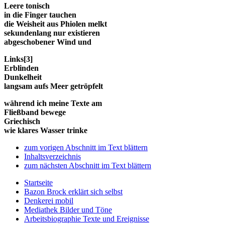
Leere tonisch
in die Finger tauchen
die Weisheit aus Phiolen melkt
sekundenlang nur existieren
abgeschobener Wind und
Links[3]
Erblinden
Dunkelheit
langsam aufs Meer getröpfelt
während ich meine Texte am
Fließband bewege
Griechisch
wie klares Wasser trinke
zum vorigen Abschnitt im Text blättern
Inhaltsverzeichnis
zum nächsten Abschnitt im Text blättern
Startseite
Bazon Brock
erklärt sich selbst
Denkerei
mobil
Mediathek
Bilder und Töne
Arbeitsbiographie
Texte und Ereignisse