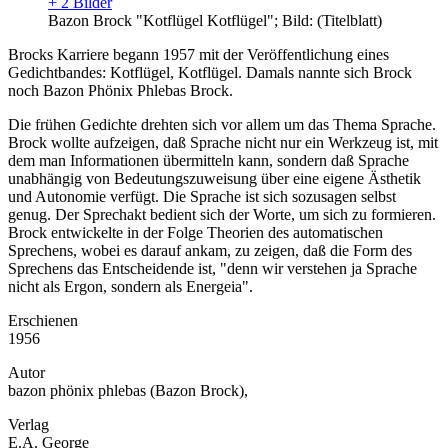
+ 2 Bilder
Bazon Brock "Kotflügel Kotflügel"; Bild: (Titelblatt)
Brocks Karriere begann 1957 mit der Veröffentlichung eines
Gedichtbandes: Kotflügel, Kotflügel. Damals nannte sich Brock
noch Bazon Phönix Phlebas Brock.
Die frühen Gedichte drehten sich vor allem um das Thema Sprache.
Brock wollte aufzeigen, daß Sprache nicht nur ein Werkzeug ist, mit
dem man Informationen übermitteln kann, sondern daß Sprache
unabhängig von Bedeutungszuweisung über eine eigene Ästhetik
und Autonomie verfügt. Die Sprache ist sich sozusagen selbst
genug. Der Sprechakt bedient sich der Worte, um sich zu formieren.
Brock entwickelte in der Folge Theorien des automatischen
Sprechens, wobei es darauf ankam, zu zeigen, daß die Form des
Sprechens das Entscheidende ist, "denn wir verstehen ja Sprache
nicht als Ergon, sondern als Energeia".
Erschienen
1956
Autor
bazon phönix phlebas (Bazon Brock),
Verlag
E.A. George