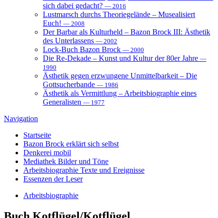
sich dabei gedacht?
— 2016
Lustmarsch durchs Theoriegelände – Musealisiert
Euch!
— 2008
Der Barbar als Kulturheld – Bazon Brock III: Ästhetik
des Unterlassens
— 2002
Lock-Buch Bazon Brock
— 2000
Die Re-Dekade – Kunst und Kultur der 80er Jahre
—
1990
Ästhetik gegen erzwungene Unmittelbarkeit – Die
Gottsucherbande
— 1986
Ästhetik als Vermittlung – Arbeitsbiographie eines
Generalisten
— 1977
Navigation
Startseite
Bazon Brock
erklärt sich selbst
Denkerei
mobil
Mediathek
Bilder und Töne
Arbeitsbiographie
Texte und Ereignisse
Essenzen
der Leser
Arbeitsbiographie
Buch
Kotflügel/Kotflügel