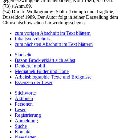
gegen erzwungene Unmittelbarkeit, Köln 1986, S. 102ff.
(73) s.Anm.69.
(74) Dimitri Wolkogonow: Stalin. Triumph und Tragödie,
Düsseldorf 1989. Der Autor folgt in seiner Darstellung dem
Chruschtschowschen Umwertungsschema.
zum vorigen Abschnitt im Text blättern
Inhaltsverzeichnis
zum nächsten Abschnitt im Text blättern
Startseite
Bazon Brock
erklärt sich selbst
Denkerei
mobil
Mediathek
Bilder und Töne
Arbeitsbiographie
Texte und Ereignisse
Essenzen
der Leser
Stichworte
Aktionen
Personen
Leser
Registrierung
Anmeldung
Suche
Kontakt
Newsletter