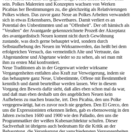
sein. Polkes Malereien und Konzepten wachsen von Werken
Picabias her Bestimmungen zu, die gleichzeitig als Relativierungen
Polkes wirken. Das zuvor ganz Neue an Polkes Arbeiten verwandelt
sich in etwas Erkennbares, Bewertbares. Damit verliert es an
Potential des Unbestimmten und an "Offenheit". Der oft hämisch als
"Veralten" der Avantgarde gekennzeichnete Prozeß der Akzeptanz
des avantgardistisch Neuen kommt nicht durch Gewöhnung
zustande, was doch gerne behauptet wird, sondern durch
Selbstaufhebung des Neuen im Wirksamwerden, das heißt bei dem
erfolgreichen Versuch, das vermeintlich Alte und Vertraute, das
Abgestandene und Abgetane wieder so zu sehen, als sei man mit
ihm zu ersten Mal konfrontiert.
Neue Traditionen als in der Gegenwart wieder wirksame
Vergangenheiten entfalten also Kraft zur Verweigerung, indem sie
das behauptete ganz Neue, Unbestimmte, Offene mit Bestimmtheit
kenntlich und damit beurteilbar werden lassen. Wer in diesem
Vorgang den Beweis dafür sieht, daß alles eben schon mal da war,
und daß man eben deshalb um des angeblichen Neuen kein
Aufhebens zu machen brauche, irrt. Den Picabia, den uns Polke
vergegenwärtigt, hat es zuvor noch nie gegeben. Den El Greco, den
uns die Expressionisten erkennen ließen, gab es ebensowenig in den
Jahren zwischen 1600 und 1900 wie den Palladio, den uns die
Programmatiker der weißen Kubenarchitektur schufen. Dieser
Sachverhalt ist übrigens auch bedeutsam für die Kritik an der
Behauptung, die Verankerung der verschiedensten Vergangenheiten