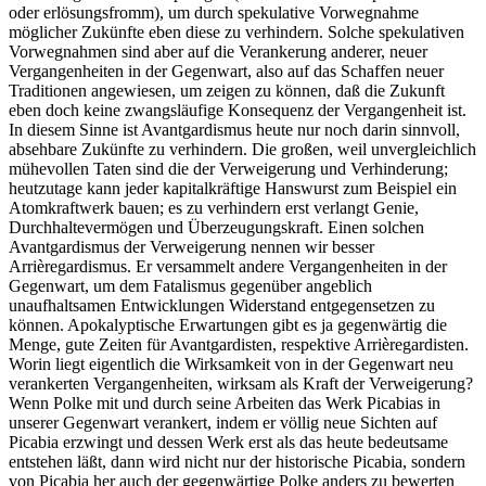
oder erlösungsfromm), um durch spekulative Vorwegnahme
möglicher Zukünfte eben diese zu verhindern. Solche spekulativen
Vorwegnahmen sind aber auf die Verankerung anderer, neuer
Vergangenheiten in der Gegenwart, also auf das Schaffen neuer
Traditionen angewiesen, um zeigen zu können, daß die Zukunft
eben doch keine zwangsläufige Konsequenz der Vergangenheit ist.
In diesem Sinne ist Avantgardismus heute nur noch darin sinnvoll,
absehbare Zukünfte zu verhindern. Die großen, weil unvergleichlich
mühevollen Taten sind die der Verweigerung und Verhinderung;
heutzutage kann jeder kapitalkräftige Hanswurst zum Beispiel ein
Atomkraftwerk bauen; es zu verhindern erst verlangt Genie,
Durchhaltevermögen und Überzeugungskraft. Einen solchen
Avantgardismus der Verweigerung nennen wir besser
Arrièregardismus. Er versammelt andere Vergangenheiten in der
Gegenwart, um dem Fatalismus gegenüber angeblich
unaufhaltsamen Entwicklungen Widerstand entgegensetzen zu
können. Apokalyptische Erwartungen gibt es ja gegenwärtig die
Menge, gute Zeiten für Avantgardisten, respektive Arrièregardisten.
Worin liegt eigentlich die Wirksamkeit von in der Gegenwart neu
verankerten Vergangenheiten, wirksam als Kraft der Verweigerung?
Wenn Polke mit und durch seine Arbeiten das Werk Picabias in
unserer Gegenwart verankert, indem er völlig neue Sichten auf
Picabia erzwingt und dessen Werk erst als das heute bedeutsame
entstehen läßt, dann wird nicht nur der historische Picabia, sondern
von Picabia her auch der gegenwärtige Polke anders zu bewerten