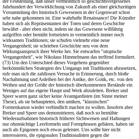
der Feststellung, daß unser vermeintlich so geschichtsvergessenes
Jahrhundert der Verwirklichung von Zukunft als einer gleichzeitigen
Versammlung des historisch Gewesenen in der Gegenwart schon
sehr nahe gekommen ist. Eine wahrhafte Renaissance! Die Künstler
haben sich als Repräsentanten der Toten und deren Geschichte
bewährt - aber eben nicht, indem sie das Gewesene willfährig
aufgriffen oder bemüht fortsetzten in vermeintlich immer noch
wirksamen Traditionen; sie schufen vielmehr eine neue
Vergangenheit; sie schrieben Geschichte neu von dem
Wirkungsanspruch ihrer Werke her. Sie entwarfen "utopische
Vergangenheit", wie Nikolaus Himmelmann das treffend formuliert.
(73) Um den Unterschied dieses Vorgehens gegenüber
herkömmlichen Strategien des Umgangs mit Traditionen abzusetzen,
rufe man sich die zahllosen Versuche in Erinnerung, durch bloße
Nachahmung und Anleihen bei der Antike, der Gotik, etc. von den
Weihen und der Größe der historisch überkommenen Bestände ein
Weniges auf das eigene Haupt und Werk abzuleiten. Breker und
Speer waren ganz sicher keine Avantgardisten (im Sinne meiner
These), als sie behaupteten, den antiken, "klassischen"
Formenkanon wieder verbindlich machen zu wollen. Insofern aber
Breker und Speer uns demonstrieren, daß noch so bemühte
Wiederaufnahmen historisch früherer Sichtweisen und Haltungen
nur ohnmächtige Leerformeln und Formphrasen gebären, haben sie
auch als Epigonen noch etwas geleistet. Uns sollte hier nicht
interessieren, die epigonalen Traditionalisten gegen die