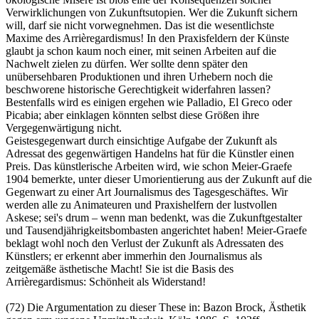
Verwirklichungen von Zukunftsutopien. Wer die Zukunft sichern
will, darf sie nicht vorwegnehmen. Das ist die wesentlichste
Maxime des Arrièregardismus! In den Praxisfeldern der Künste
glaubt ja schon kaum noch einer, mit seinen Arbeiten auf die
Nachwelt zielen zu dürfen. Wer sollte denn später den
unübersehbaren Produktionen und ihren Urhebern noch die
beschworene historische Gerechtigkeit widerfahren lassen?
Bestenfalls wird es einigen ergehen wie Palladio, El Greco oder
Picabia; aber einklagen könnten selbst diese Größen ihre
Vergegenwärtigung nicht.
Geistesgegenwart durch einsichtige Aufgabe der Zukunft als
Adressat des gegenwärtigen Handelns hat für die Künstler einen
Preis. Das künstlerische Arbeiten wird, wie schon Meier-Graefe
1904 bemerkte, unter dieser Umorientierung aus der Zukunft auf die
Gegenwart zu einer Art Journalismus des Tagesgeschäftes. Wir
werden alle zu Animateuren und Praxishelfern der lustvollen
Askese; sei's drum – wenn man bedenkt, was die Zukunftgestalter
und Tausendjährigkeitsbombasten angerichtet haben! Meier-Graefe
beklagt wohl noch den Verlust der Zukunft als Adressaten des
Künstlers; er erkennt aber immerhin den Journalismus als
zeitgemäße ästhetische Macht! Sie ist die Basis des
Arrièregardismus: Schönheit als Widerstand!
(72) Die Argumentation zu dieser These in: Bazon Brock, Ästhetik