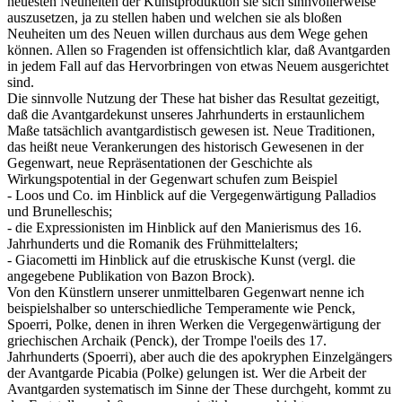
neuesten Neuheiten der Kunstproduktion sie sich sinnvollerweise
auszusetzen, ja zu stellen haben und welchen sie als bloßen
Neuheiten um des Neuen willen durchaus aus dem Wege gehen
können. Allen so Fragenden ist offensichtlich klar, daß Avantgarden
in jedem Fall auf das Hervorbringen von etwas Neuem ausgerichtet
sind.
Die sinnvolle Nutzung der These hat bisher das Resultat gezeitigt,
daß die Avantgardekunst unseres Jahrhunderts in erstaunlichem
Maße tatsächlich avantgardistisch gewesen ist. Neue Traditionen,
das heißt neue Verankerungen des historisch Gewesenen in der
Gegenwart, neue Repräsentationen der Geschichte als
Wirkungspotential in der Gegenwart schufen zum Beispiel
- Loos und Co. im Hinblick auf die Vergegenwärtigung Palladios
und Brunelleschis;
- die Expressionisten im Hinblick auf den Manierismus des 16.
Jahrhunderts und die Romanik des Frühmittelalters;
- Giacometti im Hinblick auf die etruskische Kunst (vergl. die
angegebene Publikation von Bazon Brock).
Von den Künstlern unserer unmittelbaren Gegenwart nenne ich
beispielshalber so unterschiedliche Temperamente wie Penck,
Spoerri, Polke, denen in ihren Werken die Vergegenwärtigung der
griechischen Archaik (Penck), der Trompe l'oeils des 17.
Jahrhunderts (Spoerri), aber auch die des apokryphen Einzelgängers
der Avantgarde Picabia (Polke) gelungen ist. Wer die Arbeit der
Avantgarden systematisch im Sinne der These durchgeht, kommt zu