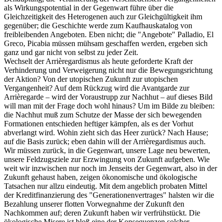
als Wirkungspotential in der Gegenwart führe über die
Gleichzeitigkeit des Heterogenen auch zur Gleichgültigkeit ihm
gegenüber; die Geschichte werde zum Kaufhauskatalog von
freibleibenden Angeboten. Eben nicht; die "Angebote" Palladio, El
Greco, Picabia müssen mühsam geschaffen werden, ergeben sich
ganz und gar nicht von selbst zu jeder Zeit.
Wechselt der Arrièregardismus als heute geforderte Kraft der
Verhinderung und Verweigerung nicht nur die Bewegungsrichtung
der Aktion? Von der utopischen Zukunft zur utopischen
Vergangenheit? Auf dem Rückzug wird die Avantgarde zur
Arrièregarde – wird der Voraustrupp zur Nachhut – auf dieses Bild
will man mit der Frage doch wohl hinaus? Um im Bilde zu bleiben:
die Nachhut muß zum Schutze der Masse der sich bewegenden
Formationen entschieden heftiger kämpfen, als es der Vorhut
abverlangt wird. Wohin zieht sich das Heer zurück? Nach Hause;
auf die Basis zurück; eben dahin will der Arrièregardismus auch.
Wir müssen zurück, in die Gegenwart, unsere Lage neu bewerten,
unsere Feldzugsziele zur Erzwingung von Zukunft aufgeben. Wie
weit wir inzwischen nur noch im Jenseits der Gegenwart, also in der
Zukunft gehaust haben, zeigen ökonomische und ökologische
Tatsachen nur allzu eindeutig. Mit dem angeblich probaten Mittel
der Kreditfinanzierung des "Generationenvertrages" halsten wir die
Bezahlung unserer flotten Vorwegnahme der Zukunft den
Nachkommen auf; deren Zukunft haben wir verfrühstückt. Die
ökologische Misere ist bloß eine der Konsequenzen solcher