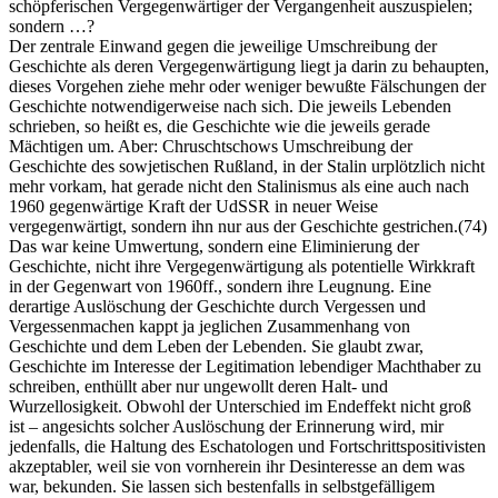
schöpferischen Vergegenwärtiger der Vergangenheit auszuspielen;
sondern …?
Der zentrale Einwand gegen die jeweilige Umschreibung der
Geschichte als deren Vergegenwärtigung liegt ja darin zu behaupten,
dieses Vorgehen ziehe mehr oder weniger bewußte Fälschungen der
Geschichte notwendigerweise nach sich. Die jeweils Lebenden
schrieben, so heißt es, die Geschichte wie die jeweils gerade
Mächtigen um. Aber: Chruschtschows Umschreibung der
Geschichte des sowjetischen Rußland, in der Stalin urplötzlich nicht
mehr vorkam, hat gerade nicht den Stalinismus als eine auch nach
1960 gegenwärtige Kraft der UdSSR in neuer Weise
vergegenwärtigt, sondern ihn nur aus der Geschichte gestrichen.(74)
Das war keine Umwertung, sondern eine Eliminierung der
Geschichte, nicht ihre Vergegenwärtigung als potentielle Wirkkraft
in der Gegenwart von 1960ff., sondern ihre Leugnung. Eine
derartige Auslöschung der Geschichte durch Vergessen und
Vergessenmachen kappt ja jeglichen Zusammenhang von
Geschichte und dem Leben der Lebenden. Sie glaubt zwar,
Geschichte im Interesse der Legitimation lebendiger Machthaber zu
schreiben, enthüllt aber nur ungewollt deren Halt- und
Wurzellosigkeit. Obwohl der Unterschied im Endeffekt nicht groß
ist – angesichts solcher Auslöschung der Erinnerung wird, mir
jedenfalls, die Haltung des Eschatologen und Fortschrittspositivisten
akzeptabler, weil sie von vornherein ihr Desinteresse an dem was
war, bekunden. Sie lassen sich bestenfalls in selbstgefälligem