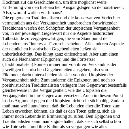
Hochmut auf die Geschichte ein, um ihre möglichst weite
Enffernung von den historischen Ausgangslagen zu demonstrieren.
Also, worauf wollen wir hinaus?
Die epigonalen Traditionalisten und die konservativen Verfechter
vermeintlich aus der Vergangenheit ungebrochen fortwirkender
Traditionen werfen den Schöpfern der utopischen Vergangenheit
vor, in der jeweiligen Gegenwart nur die Aspekte historischer
Tatbestände zu vergegenwärtigen, die vom Standpunkt der
Lebenden aus "interessant" zu sein scheinen. Alle anderen Aspekte
der nämlichen historischen Gegebenheiten ließen sie
unberücksichtigt. Das klingt ganz einleuchtend. Aber zum einen:
auch die Nachahmer (Epigonen) und die Fortsetzer
(Traditionalisten) können immer nur von ihrem Verständnis der
jeweiligen historischen Gegebenheiten ausgehen, also von
Fiktionen; darin unterscheiden sie sich von den Utopisten der
Vergangenheit nicht. Zum anderen: die Epigonen und noch so
positivistischen Traditionalisten verlagern ihre Gegenwart bestenfalls
gleicherweise in die Vergangenheit, wie die Utopisten die
Vergangenheit in ihre Gegenwart versetzen. Auch in diesem Punkt
ist das Argument gegen die Utopisten nicht sehr stichhaltig. Zudem
muß man wohl annehmen, daß die Lebenden eher die Toten zum
Leben erwecken können, als daß es den Toten gelingt, sich als
immer noch Lebende in Erinnerung zu rufen. Den Epigonen und
Traditionalisten kann man zugute halten, daß sie sich selbst schon
wie Tote sehen und ihre Kultur als so vergangen wie alles