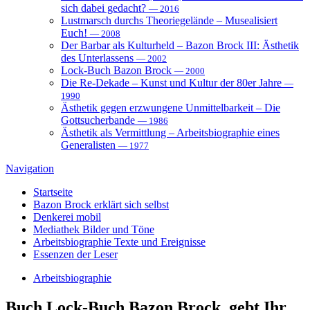
sich dabei gedacht?
— 2016
Lustmarsch durchs Theoriegelände – Musealisiert
Euch!
— 2008
Der Barbar als Kulturheld – Bazon Brock III: Ästhetik
des Unterlassens
— 2002
Lock-Buch Bazon Brock
— 2000
Die Re-Dekade – Kunst und Kultur der 80er Jahre
—
1990
Ästhetik gegen erzwungene Unmittelbarkeit – Die
Gottsucherbande
— 1986
Ästhetik als Vermittlung – Arbeitsbiographie eines
Generalisten
— 1977
Navigation
Startseite
Bazon Brock
erklärt sich selbst
Denkerei
mobil
Mediathek
Bilder und Töne
Arbeitsbiographie
Texte und Ereignisse
Essenzen
der Leser
Arbeitsbiographie
Buch
Lock-Buch Bazon Brock, gebt Ihr