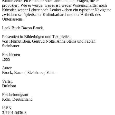
Kulturszene seit Ende der 5oer Jahre und den Fragen, die er
provoziert. Wie er wurde, was er ist: weder Wissenschaftler noch
Künstler, weder Lehrer noch Lenker - eben ein typischer Navigator
zwischen schöpferischer Kulturbarbarei und der Ästhetik des
Unterlassens.
Lock Buch Bazon Brock.
Präsentiert in Bilderbögen und Textpfeilen
von Helmut Bien, Gertrud Nolte, Anna Steins und Fabian
Steinhauer
Erschienen
1999
Autor
Brock, Bazon | Steinhauer, Fabian
Verlag
DuMont
Erscheinungsort
Köln, Deutschland
ISBN
3-7701-5436-3