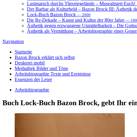
Lustmarsch durchs Theoriegelände – Musealisiert Euch!
Der Barbar als Kulturheld – Bazon Brock III: Ästhetik d
Lock-Buch Bazon Brock
— 2000
Die Re-Dekade – Kunst und Kultur der 80er Jahre
— 199
Ästhetik gegen erzwungene Unmittelbarkeit – Die Gott
Ästhetik als Vermittlung – Arbeitsbiographie eines Gener
Navigation
Startseite
Bazon Brock
erklärt sich selbst
Denkerei
mobil
Mediathek
Bilder und Töne
Arbeitsbiographie
Texte und Ereignisse
Essenzen
der Leser
Arbeitsbiographie
Buch
Lock-Buch Bazon Brock, gebt Ihr ein 