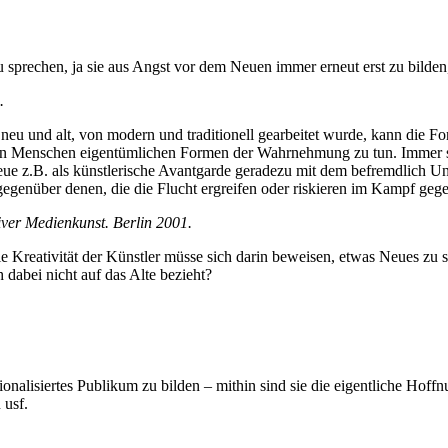
sprechen, ja sie aus Angst vor dem Neuen immer erneut erst zu bilden
.
eu und alt, von modern und traditionell gearbeitet wurde, kann die Fo
en Menschen eigentümlichen Formen der Wahrnehmung zu tun. Immer sch
e z.B. als künstlerische Avantgarde geradezu mit dem befremdlich Unv
l gegenüber denen, die die Flucht ergreifen oder riskieren im Kampf ge
iver Medienkunst. Berlin 2001.
ie Kreativität der Künstler müsse sich darin beweisen, etwas Neues zu
 dabei nicht auf das Alte bezieht?
onalisiertes Publikum zu bilden – mithin sind sie die eigentliche Hoffn
 usf.