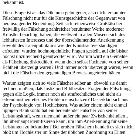
bekannt ist.
Diese Frage ist als das Dilemma gelungener, also nicht erkannter
Fälschung nicht nur für die Kunstgeschichte der Gegenwart von
herausragender Bedeutung. Seit sich reihenweise Großfälscher
freiwillig der Fälschung zahlreicher berühmter Werke moderner
Künstler bezichtigt haben, die weltweit in allen Museen sich des
lebhaftesten Interesses und der überschäumenden Anerkennung
sowohl des Laienpublikums wie der Kunstsachverständigen
erfreuten, wurden hochnotpeinliche Fragen gestellt, auf die bisher
höchst unzureichend geantwortet wird. Warum wird ein Gemälde
als Fälschung diskreditiert, wenn doch selbst Fachleute von seiner
Echtheit überzeugt waren? Und immer noch überzeugt wären, wenn
nicht die Fälscher den gegenteiligen Beweis angetreten hätten.
Warum zeigten sich so viele Fälscher selber an, obwohl sie damit
rechnen mußten, daß Justiz und Bildbesitzer Fragen der Fälschung,
gegen alle Logik, immer noch als strafrechtliches und nicht als
erkenntnistheoretisches Problem einschätzen? Das erklärt sich aus
der Psychologie von Hochleistern. Was außer einem nicht einmal
üppigen Bankkonto hat ein bedeutender Fälscher von seiner
Leistungskraft, wenn niemand, außer ein paar Zwischenhändlern,
ihn überhaupt identifizieren kann, um ihm Anerkennung für seine
Leistungen zu bekunden? Bei großen Fälschern handelt es sich nicht
bloß um Hochleister im Sinne der üblichen Zuordnung zu Eliten.