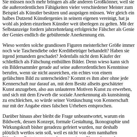
Sie müssen noch mehr bringen als alle anderen Großkönner, weil sie
die außerordentlichen Fähigkeiten vieler verschiedener Meister zum
Beispiel als Künstler besitzen und ausprägen müssen. Wer gleich ein
halbes Dutzend Künstlergenies in seinem eigenen vereinigt, hat ja
wohl als jedem einzelnen Künstler weit überlegen zu gelten. Mit der
Selbstanzeige fordern jahrzehntelang erfolgreiche Fälscher als Genie
der Genies endlich die gebührende Anerkennung ein.
Wieso werden solche grandiosen Figuren meisterlicher Größe immer
noch wie Taschendiebe oder Kreditbetrüger behandelt? Haben sie
irgend jemandem geschadet? Jedenfalls nicht dem Käufer der
schließlich als Fälschung enthüllten Bilder. Denn wieso kann sich
ein Bildersammler gerade auf seine außerordentlichen Kenntnisse
berufen, wenn sie nicht ausreichen, ein echtes von einem
gefälschten Bild zu unterscheiden? Kommt es ihm aber ohne jede
Kennerschaft nur darauf an, mit dem Besitz allseits geschätzter
Kunst anzugeben, also aus unlauteren Motiven Kunst zu erwerben,
und sich mit dem Erwerb die soziale Anerkennung als kunstsinnig
zu erschleichen, so würde seiner Vortäuschung von Kennerschaft
nur mit der Angabe eines falschen Urhebers entsprochen.
Darüber hinaus aber bleibt die Frage unbeantwortet, warum ein
Bildwerk, dessen Konzept, formale Gestaltung, Ikonographie und
Wirkungskraft bisher geradezu gefeiert wurden, nur deshalb
plötzlich wertlos sein soll, weil es nicht von dem namhaften