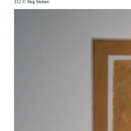
212 © Jürg Steiner.