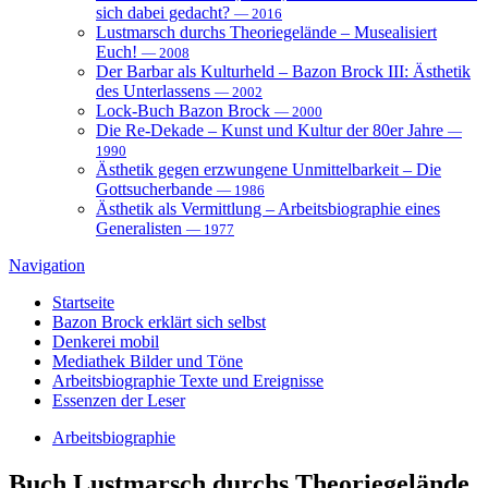
sich dabei gedacht?
— 2016
Lustmarsch durchs Theoriegelände – Musealisiert
Euch!
— 2008
Der Barbar als Kulturheld – Bazon Brock III: Ästhetik
des Unterlassens
— 2002
Lock-Buch Bazon Brock
— 2000
Die Re-Dekade – Kunst und Kultur der 80er Jahre
—
1990
Ästhetik gegen erzwungene Unmittelbarkeit – Die
Gottsucherbande
— 1986
Ästhetik als Vermittlung – Arbeitsbiographie eines
Generalisten
— 1977
Navigation
Startseite
Bazon Brock
erklärt sich selbst
Denkerei
mobil
Mediathek
Bilder und Töne
Arbeitsbiographie
Texte und Ereignisse
Essenzen
der Leser
Arbeitsbiographie
Buch
Lustmarsch durchs Theoriegelände