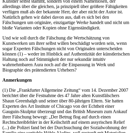
Künstler selbst stammt, sondern von einem Namenlosen, der
allerdings über die gleichen, ja prinzipiell über größere Fähigkeiten
verfügen muß als der bekannte Herr, der aber nicht der Autor ist.
Natürlich gehen wir dabei davon aus, daß es sich bei den
Fälschungen um originäre, einzigartige Werke handelt und nicht um
bloße Varianten oder Kopien ohne Eigenständigkeit.
Und wie soll durch die Fälschung die Wertschätzung von
Kunstwerken um ihrer selbst willen beschädigt worden sein, wenn
sogar Experten Fälschungen nicht von Originalen unterscheiden
können (1) – weder im Hinblick auf Authentizität der künstlerischen
Haltung noch auf Stimmigkeit der nur sekundär intuitiv
wahrnehmbaren Aura noch auf die Einpassung in Werk und
Biographie des prätendierten Urhebers?
Anmerkungen
(1) Die „Frankfurter Allgemeine Zeitung“ vom 14. Dezember 2007
berichtet über die Festnahme des 47 Jahre alten Kunstfälschers
Shaun Greenhalgh und seiner über 80-jährigen Eltern. Sie hatten
Experten des Art Institute of Chicago von der Echtheit einer
Gauguin-Skulptur überzeugt und das British Museum zum Ankauf
ihrer Fälschung bewegt: „Der Betrug flog auf durch einen
Rechtschreibfehler in der Keilschrift auf einem assyrischen Relief
(...) die Polizei fand bei der Durchsuchung der Sozialwohnung der
Familie eine veritable Höhle Aladins, voll gestopft mit Materialien,