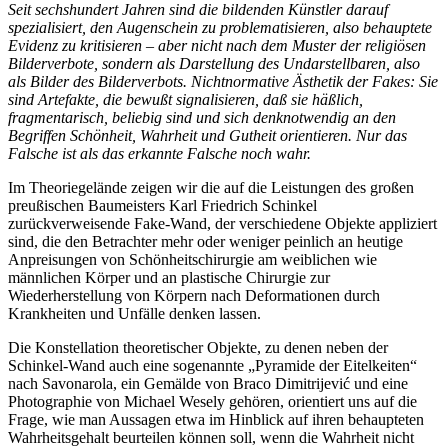
Seit sechshundert Jahren sind die bildenden Künstler darauf
spezialisiert, den Augenschein zu problematisieren, also behauptete
Evidenz zu kritisieren – aber nicht nach dem Muster der religiösen
Bilderverbote, sondern als Darstellung des Undarstellbaren, also
als Bilder des Bilderverbots. Nichtnormative Ästhetik der Fakes: Sie
sind Artefakte, die bewußt signalisieren, daß sie häßlich,
fragmentarisch, beliebig sind und sich denknotwendig an den
Begriffen Schönheit, Wahrheit und Gutheit orientieren.
Nur das
Falsche ist als das erkannte Falsche noch wahr.
Im Theoriegelände zeigen wir die auf die Leistungen des großen
preußischen Baumeisters Karl Friedrich Schinkel
zurückverweisende Fake-Wand, der verschiedene Objekte appliziert
sind, die den Betrachter mehr oder weniger peinlich an heutige
Anpreisungen von Schönheitschirurgie am weiblichen wie
männlichen Körper und an plastische Chirurgie zur
Wiederherstellung von Körpern nach Deformationen durch
Krankheiten und Unfälle denken lassen.
Die Konstellation theoretischer Objekte, zu denen neben der
Schinkel-Wand auch eine sogenannte „Pyramide der Eitelkeiten“
nach Savonarola, ein Gemälde von Braco Dimitrijević und eine
Photographie von Michael Wesely gehören, orientiert uns auf die
Frage, wie man Aussagen etwa im Hinblick auf ihren behaupteten
Wahrheitsgehalt beurteilen können soll, wenn die Wahrheit nicht