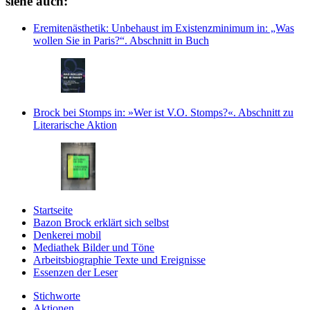
siehe auch:
Eremitenästhetik: Unbehaust im Existenzminimum
in: „Was
wollen Sie in Paris?“.
Abschnitt in Buch
Brock bei Stomps
in: »Wer ist V.O. Stomps?«.
Abschnitt zu
Literarische Aktion
Startseite
Bazon Brock
erklärt sich selbst
Denkerei
mobil
Mediathek
Bilder und Töne
Arbeitsbiographie
Texte und Ereignisse
Essenzen
der Leser
Stichworte
Aktionen