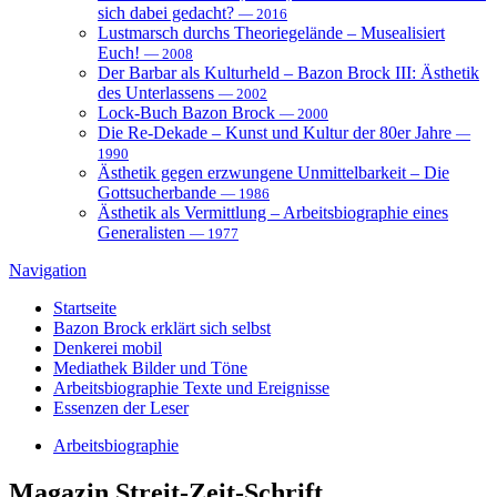
sich dabei gedacht?
— 2016
Lustmarsch durchs Theoriegelände – Musealisiert
Euch!
— 2008
Der Barbar als Kulturheld – Bazon Brock III: Ästhetik
des Unterlassens
— 2002
Lock-Buch Bazon Brock
— 2000
Die Re-Dekade – Kunst und Kultur der 80er Jahre
—
1990
Ästhetik gegen erzwungene Unmittelbarkeit – Die
Gottsucherbande
— 1986
Ästhetik als Vermittlung – Arbeitsbiographie eines
Generalisten
— 1977
Navigation
Startseite
Bazon Brock
erklärt sich selbst
Denkerei
mobil
Mediathek
Bilder und Töne
Arbeitsbiographie
Texte und Ereignisse
Essenzen
der Leser
Arbeitsbiographie
Magazin
Streit-Zeit-Schrift