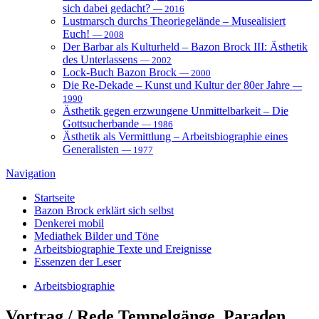
sich dabei gedacht?
— 2016
Lustmarsch durchs Theoriegelände – Musealisiert
Euch!
— 2008
Der Barbar als Kulturheld – Bazon Brock III: Ästhetik
des Unterlassens
— 2002
Lock-Buch Bazon Brock
— 2000
Die Re-Dekade – Kunst und Kultur der 80er Jahre
—
1990
Ästhetik gegen erzwungene Unmittelbarkeit – Die
Gottsucherbande
— 1986
Ästhetik als Vermittlung – Arbeitsbiographie eines
Generalisten
— 1977
Navigation
Startseite
Bazon Brock
erklärt sich selbst
Denkerei
mobil
Mediathek
Bilder und Töne
Arbeitsbiographie
Texte und Ereignisse
Essenzen
der Leser
Arbeitsbiographie
Vortrag / Rede
Tempelgänge, Paraden,