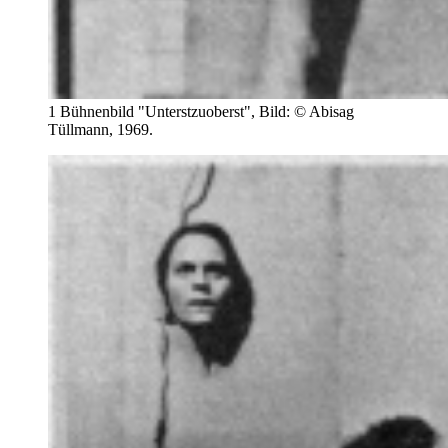
1 Bühnenbild "Unterstzuoberst", Bild: © Abisag
Tüllmann, 1969.