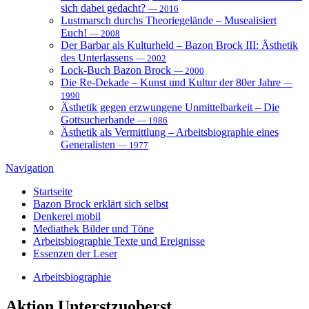
sich dabei gedacht?
— 2016
Lustmarsch durchs Theoriegelände – Musealisiert
Euch!
— 2008
Der Barbar als Kulturheld – Bazon Brock III: Ästhetik
des Unterlassens
— 2002
Lock-Buch Bazon Brock
— 2000
Die Re-Dekade – Kunst und Kultur der 80er Jahre
—
1990
Ästhetik gegen erzwungene Unmittelbarkeit – Die
Gottsucherbande
— 1986
Ästhetik als Vermittlung – Arbeitsbiographie eines
Generalisten
— 1977
Navigation
Startseite
Bazon Brock
erklärt sich selbst
Denkerei
mobil
Mediathek
Bilder und Töne
Arbeitsbiographie
Texte und Ereignisse
Essenzen
der Leser
Arbeitsbiographie
Aktion
Unterstzuoberst