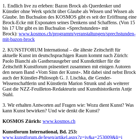
1. Endlich live zu erleben: Bazon Brock als Querdenker und
Künstler ohne Werk spricht über Glaube als Wissen und Wissen als
Glaube. Im Buchsalon des KOSMOS gibt es seit der Eröffnung eine
Brock-Ecke mit Exponaten seines Denkens und Schaffens. (Von 15
bis 17 Uhr gibt es im Buchsalon «Sprechstunden» mit
Brock):
www.kosmos.ch/programm/veranstaltungen/sprechstunden-
mit-bazon-brock
2. KUNSTFORUM International – die älteste Zeitschrift für
aktuelle Kunst im deutschsprachigen Raum kommt nach Zürich:
Paolo Bianchi als Gastherausgeber und Kunstkritiker für die
Zeitschrift Kunstforum präsentiert zusammen mit einigen Autoren
den neuen Band «Vom Sinn der Kunst». Mit dabei sind nebst Brock
auch der Künstler-Philosoph G. J. Lischka, die Gender-
Wissenschaftlerin und Künstlerin Marion Strunk und als weiterer
Gast die NZZ-Feuilleton-Redakteurin und Kunsthistorikerin Antje
Stahl.
3. Wir erhalten Antworten auf Fragen wie: Wozu dient Kunst? Was
kann Kunst bewirken? Und wie denkt die Kunst?
KOSMOS Zürich:
www.kosmos.ch
Kunstforum International, Bd. 253:
www.kunstforum.de/lesen/artikel.aspx?z=iv&a=253009&li=i