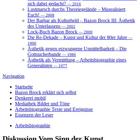
sich dabei gedacht?
— 2016
Lustmarsch durchs Theoriegelände – Musealisiert
Euch!
— 2008
Der Barbar als Kulturheld – Bazon Brock III: Ästhetik
des Unterlassens
— 2002
Lock-Buch Bazon Brock
— 2000
Die Re-Dekade – Kunst und Kultur der 80er Jahre
—
1990
Ästhetik gegen erzwungene Unmittelbarkeit – Die
Gottsucherbande
— 1986
Ästhetik als Vermittlung – Arbeitsbiographie eines
Generalisten
— 1977
Navigation
Startseite
Bazon Brock
erklärt sich selbst
Denkerei
mobil
Mediathek
Bilder und Töne
Arbeitsbiographie
Texte und Ereignisse
Essenzen
der Leser
Arbeitsbiographie
Diskussion
Vom Sinn der Kunst