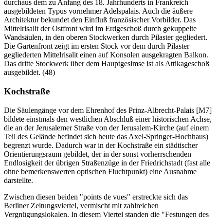
durchaus dem zu Anfang des 18. Jahrhunderts in Frankreich
ausgebildeten Typus vornehmer Adelspalais. Auch die äußere
Architektur bekundet den Einfluß französischer Vorbilder. Das
Mittelrisalit der Ostfront wird im Erdgeschoß durch gekuppelte
Wandsäulen, in den oberen Stockwerken durch Pilaster gegliedert.
Die Gartenfront zeigt im ersten Stock vor dem durch Pilaster
gegliederten Mittelrisalit einen auf Konsolen ausgekragten Balkon.
Das dritte Stockwerk über dem Hauptgesimse ist als Attikageschoß
ausgebildet. (48)
Kochstraße
Die Säulengänge vor dem Ehrenhof des Prinz-Albrecht-Palais [M7]
bildete einstmals den westlichen Abschluß einer historischen Achse,
die an der Jerusalemer Straße von der Jerusalem-Kirche (auf einem
Teil des Gelände befindet sich heute das Axel-Springer-Hochhaus)
begrenzt wurde. Dadurch war in der Kochstraße ein städtischer
Orientierungsraum gebildet, der in der sonst vorherrschenden
Endlosigkeit der übrigen Straßenzüge in der Friedrichstadt (fast alle
ohne bemerkenswerten optischen Fluchtpunkt) eine Ausnahme
darstellte.
Zwischen diesen beiden "points de vues" erstreckte sich das
Berliner Zeitungsviertel, vermischt mit zahlreichen
Vergnügungslokalen. In diesem Viertel standen die "Festungen des