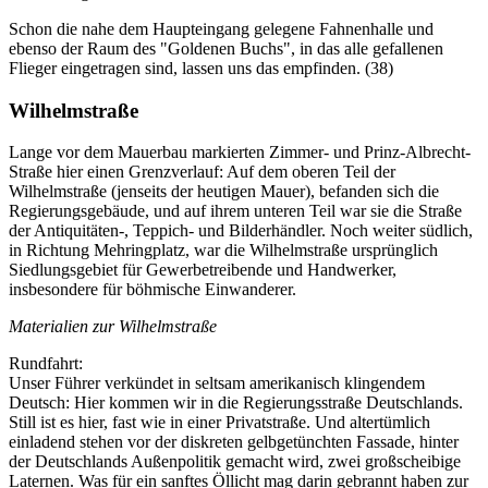
Schon die nahe dem Haupteingang gelegene Fahnenhalle und
ebenso der Raum des "Goldenen Buchs", in das alle gefallenen
Flieger eingetragen sind, lassen uns das empfinden. (38)
Wilhelmstraße
Lange vor dem Mauerbau markierten Zimmer- und Prinz-Albrecht-
Straße hier einen Grenzverlauf: Auf dem oberen Teil der
Wilhelmstraße (jenseits der heutigen Mauer), befanden sich die
Regierungsgebäude, und auf ihrem unteren Teil war sie die Straße
der Antiquitäten-, Teppich- und Bilderhändler. Noch weiter südlich,
in Richtung Mehringplatz, war die Wilhelmstraße ursprünglich
Siedlungsgebiet für Gewerbetreibende und Handwerker,
insbesondere für böhmische Einwanderer.
Materialien zur Wilhelmstraße
Rundfahrt:
Unser Führer verkündet in seltsam amerikanisch klingendem
Deutsch: Hier kommen wir in die Regierungsstraße Deutschlands.
Still ist es hier, fast wie in einer Privatstraße. Und altertümlich
einladend stehen vor der diskreten gelbgetünchten Fassade, hinter
der Deutschlands Außenpolitik gemacht wird, zwei großscheibige
Laternen. Was für ein sanftes Öllicht mag darin gebrannt haben zur