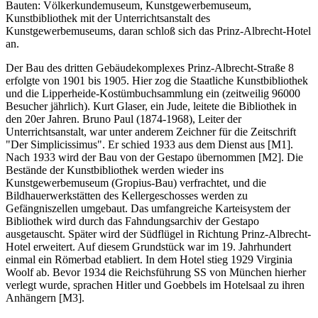
Bauten: Völkerkundemuseum, Kunstgewerbemuseum,
Kunstbibliothek mit der Unterrichtsanstalt des
Kunstgewerbemuseums, daran schloß sich das Prinz-Albrecht-Hotel
an.
Der Bau des dritten Gebäudekomplexes Prinz-Albrecht-Straße 8
erfolgte von 1901 bis 1905. Hier zog die Staatliche Kunstbibliothek
und die Lipperheide-Kostümbuchsammlung ein (zeitweilig 96000
Besucher jährlich). Kurt Glaser, ein Jude, leitete die Bibliothek in
den 20er Jahren. Bruno Paul (1874-1968), Leiter der
Unterrichtsanstalt, war unter anderem Zeichner für die Zeitschrift
"Der Simplicissimus". Er schied 1933 aus dem Dienst aus [M1].
Nach 1933 wird der Bau von der Gestapo übernommen [M2]. Die
Bestände der Kunstbibliothek werden wieder ins
Kunstgewerbemuseum (Gropius-Bau) verfrachtet, und die
Bildhauerwerkstätten des Kellergeschosses werden zu
Gefängniszellen umgebaut. Das umfangreiche Karteisystem der
Bibliothek wird durch das Fahndungsarchiv der Gestapo
ausgetauscht. Später wird der Südflügel in Richtung Prinz-Albrecht-
Hotel erweitert. Auf diesem Grundstück war im 19. Jahrhundert
einmal ein Römerbad etabliert. In dem Hotel stieg 1929 Virginia
Woolf ab. Bevor 1934 die Reichsführung SS von München hierher
verlegt wurde, sprachen Hitler und Goebbels im Hotelsaal zu ihren
Anhängern [M3].