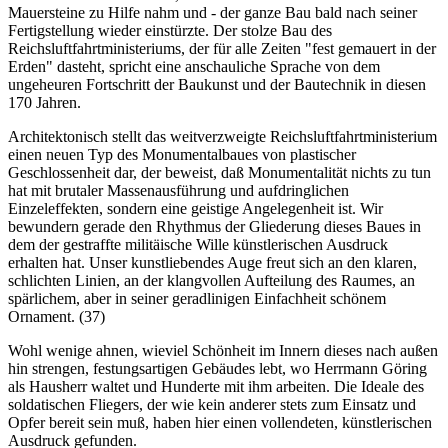
Mauersteine zu Hilfe nahm und - der ganze Bau bald nach seiner
Fertigstellung wieder einstürzte. Der stolze Bau des
Reichsluftfahrtministeriums, der für alle Zeiten "fest gemauert in der
Erden" dasteht, spricht eine anschauliche Sprache von dem
ungeheuren Fortschritt der Baukunst und der Bautechnik in diesen
170 Jahren.
Architektonisch stellt das weitverzweigte Reichsluftfahrtministerium
einen neuen Typ des Monumentalbaues von plastischer
Geschlossenheit dar, der beweist, daß Monumentalität nichts zu tun
hat mit brutaler Massenausführung und aufdringlichen
Einzeleffekten, sondern eine geistige Angelegenheit ist. Wir
bewundern gerade den Rhythmus der Gliederung dieses Baues in
dem der gestraffte militäische Wille künstlerischen Ausdruck
erhalten hat. Unser kunstliebendes Auge freut sich an den klaren,
schlichten Linien, an der klangvollen Aufteilung des Raumes, an
spärlichem, aber in seiner geradlinigen Einfachheit schönem
Ornament. (37)
Wohl wenige ahnen, wieviel Schönheit im Innern dieses nach außen
hin strengen, festungsartigen Gebäudes lebt, wo Herrmann Göring
als Hausherr waltet und Hunderte mit ihm arbeiten. Die Ideale des
soldatischen Fliegers, der wie kein anderer stets zum Einsatz und
Opfer bereit sein muß, haben hier einen vollendeten, künstlerischen
Ausdruck gefunden.