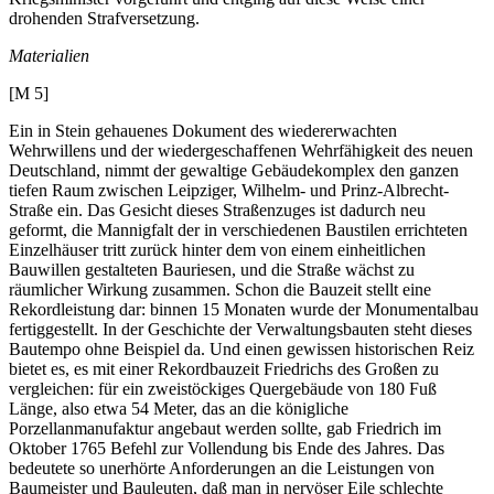
drohenden Strafversetzung.
Materialien
[M 5]
Ein in Stein gehauenes Dokument des wiedererwachten
Wehrwillens und der wiedergeschaffenen Wehrfähigkeit des neuen
Deutschland, nimmt der gewaltige Gebäudekomplex den ganzen
tiefen Raum zwischen Leipziger, Wilhelm- und Prinz-Albrecht-
Straße ein. Das Gesicht dieses Straßenzuges ist dadurch neu
geformt, die Mannigfalt der in verschiedenen Baustilen errichteten
Einzelhäuser tritt zurück hinter dem von einem einheitlichen
Bauwillen gestalteten Bauriesen, und die Straße wächst zu
räumlicher Wirkung zusammen. Schon die Bauzeit stellt eine
Rekordleistung dar: binnen 15 Monaten wurde der Monumentalbau
fertiggestellt. In der Geschichte der Verwaltungsbauten steht dieses
Bautempo ohne Beispiel da. Und einen gewissen historischen Reiz
bietet es, es mit einer Rekordbauzeit Friedrichs des Großen zu
vergleichen: für ein zweistöckiges Quergebäude von 180 Fuß
Länge, also etwa 54 Meter, das an die königliche
Porzellanmanufaktur angebaut werden sollte, gab Friedrich im
Oktober 1765 Befehl zur Vollendung bis Ende des Jahres. Das
bedeutete so unerhörte Anforderungen an die Leistungen von
Baumeister und Bauleuten, daß man in nervöser Eile schlechte