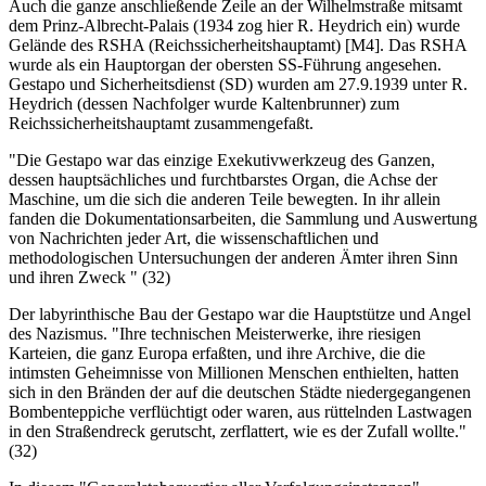
Auch die ganze anschließende Zeile an der Wilhelmstraße mitsamt
dem Prinz-Albrecht-Palais (1934 zog hier R. Heydrich ein) wurde
Gelände des RSHA (Reichssicherheitshauptamt) [M4]. Das RSHA
wurde als ein Hauptorgan der obersten SS-Führung angesehen.
Gestapo und Sicherheitsdienst (SD) wurden am 27.9.1939 unter R.
Heydrich (dessen Nachfolger wurde Kaltenbrunner) zum
Reichssicherheitshauptamt zusammengefaßt.
"Die Gestapo war das einzige Exekutivwerkzeug des Ganzen,
dessen hauptsächliches und furchtbarstes Organ, die Achse der
Maschine, um die sich die anderen Teile bewegten. In ihr allein
fanden die Dokumentationsarbeiten, die Sammlung und Auswertung
von Nachrichten jeder Art, die wissenschaftlichen und
methodologischen Untersuchungen der anderen Ämter ihren Sinn
und ihren Zweck " (32)
Der labyrinthische Bau der Gestapo war die Hauptstütze und Angel
des Nazismus. "Ihre technischen Meisterwerke, ihre riesigen
Karteien, die ganz Europa erfaßten, und ihre Archive, die die
intimsten Geheimnisse von Millionen Menschen enthielten, hatten
sich in den Bränden der auf die deutschen Städte niedergegangenen
Bombenteppiche verflüchtigt oder waren, aus rüttelnden Lastwagen
in den Straßendreck gerutscht, zerflattert, wie es der Zufall wollte."
(32)