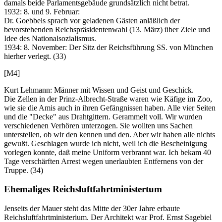
damals beide Parlamentsgebäude grundsätzlich nicht betrat.
1932: 8. und 9. Februar:
Dr. Goebbels sprach vor geladenen Gästen anläßlich der
bevorstehenden Reichspräsidentenwahl (13. März) über Ziele und
Idee des Nationalsozialismus.
1934: 8. November: Der Sitz der Reichsführung SS. von München
hierher verlegt. (33)
[M4]
Kurt Lehmann: Männer mit Wissen und Geist und Geschick.
Die Zellen in der Prinz-Albrecht-Straße waren wie Käfige im Zoo,
wie sie die Amis auch in ihren Gefängnissen haben. Alle vier Seiten
und die "Decke" aus Drahtgittern. Gerammelt voll. Wir wurden
verschiedenen Verhören unterzogen. Sie wollten uns Sachen
unterstellen, ob wir den kennen und den. Aber wir haben alle nichts
gewußt. Geschlagen wurde ich nicht, weil ich die Bescheinigung
vorlegen konnte, daß meine Uniform verbrannt war. Ich bekam 40
Tage verschärften Arrest wegen unerlaubten Entfernens von der
Truppe. (34)
Ehemaliges Reichsluftfahrtministertum
Jenseits der Mauer steht das Mitte der 30er Jahre erbaute
Reichsluftfahrtministerium. Der Architekt war Prof. Ernst Sagebiel