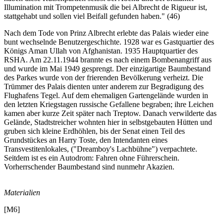
Illumination mit Trompetenmusik die bei Albrecht de Rigueur ist,
stattgehabt und sollen viel Beifall gefunden haben." (46)
Nach dem Tode von Prinz Albrecht erlebte das Palais wieder eine
bunt wechselnde Benutzergeschichte. 1928 war es Gastquartier des
Königs Aman Ullah von Afghanistan. 1935 Hauptquartier des
RSHA. Am 22.11.1944 brannte es nach einem Bombenangriff aus
und wurde im Mai 1949 gesprengt. Der einzigartige Baumbestand
des Parkes wurde von der frierenden Bevölkerung verheizt. Die
Trümmer des Palais dienten unter anderem zur Begradigung des
Flughafens Tegel. Auf dem ehemaligen Gartengelände wurden in
den letzten Kriegstagen russische Gefallene begraben; ihre Leichen
kamen aber kurze Zeit später nach Treptow. Danach verwilderte das
Gelände, Stadtstreicher wohnten hier in selbstgebauten Hütten und
gruben sich kleine Erdhöhlen, bis der Senat einen Teil des
Grundstückes an Harry Toste, den Intendanten eines
Transvestitenlokales, ("Dreamboy's Lachbühne") verpachtete.
Seitdem ist es ein Autodrom: Fahren ohne Führerschein.
Vorherrschender Baumbestand sind nunmehr Akazien.
Materialien
[M6]