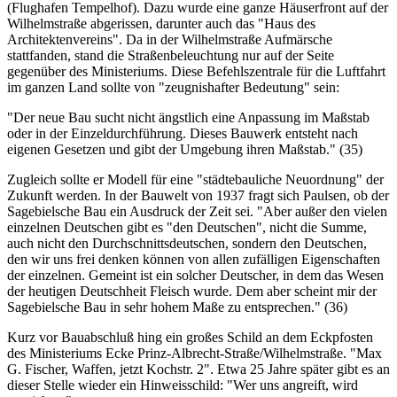
(Flughafen Tempelhof). Dazu wurde eine ganze Häuserfront auf der
Wilhelmstraße abgerissen, darunter auch das "Haus des
Architektenvereins". Da in der Wilhelmstraße Aufmärsche
stattfanden, stand die Straßenbeleuchtung nur auf der Seite
gegenüber des Ministeriums. Diese Befehlszentrale für die Luftfahrt
im ganzen Land sollte von "zeugnishafter Bedeutung" sein:
"Der neue Bau sucht nicht ängstlich eine Anpassung im Maßstab
oder in der Einzeldurchführung. Dieses Bauwerk entsteht nach
eigenen Gesetzen und gibt der Umgebung ihren Maßstab." (35)
Zugleich sollte er Modell für eine "städtebauliche Neuordnung" der
Zukunft werden. In der Bauwelt von 1937 fragt sich Paulsen, ob der
Sagebielsche Bau ein Ausdruck der Zeit sei. "Aber außer den vielen
einzelnen Deutschen gibt es "den Deutschen", nicht die Summe,
auch nicht den Durchschnittsdeutschen, sondern den Deutschen,
den wir uns frei denken können von allen zufälligen Eigenschaften
der einzelnen. Gemeint ist ein solcher Deutscher, in dem das Wesen
der heutigen Deutschheit Fleisch wurde. Dem aber scheint mir der
Sagebielsche Bau in sehr hohem Maße zu entsprechen." (36)
Kurz vor Bauabschluß hing ein großes Schild an dem Eckpfosten
des Ministeriums Ecke Prinz-Albrecht-Straße/Wilhelmstraße. "Max
G. Fischer, Waffen, jetzt Kochstr. 2". Etwa 25 Jahre später gibt es an
dieser Stelle wieder ein Hinweisschild: "Wer uns angreift, wird