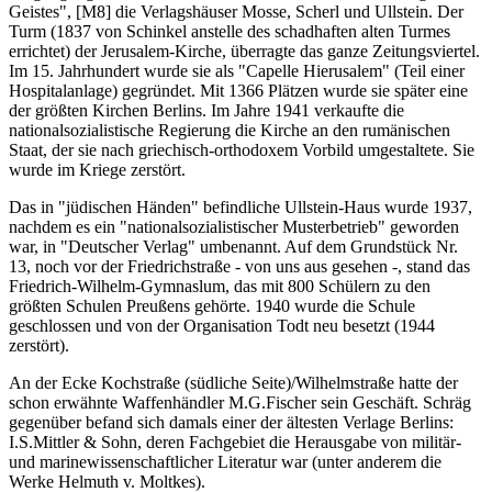
Geistes", [M8] die Verlagshäuser Mosse, Scherl und Ullstein. Der
Turm (1837 von Schinkel anstelle des schadhaften alten Turmes
errichtet) der Jerusalem-Kirche, überragte das ganze Zeitungsviertel.
Im 15. Jahrhundert wurde sie als "Capelle Hierusalem" (Teil einer
Hospitalanlage) gegründet. Mit 1366 Plätzen wurde sie später eine
der größten Kirchen Berlins. Im Jahre 1941 verkaufte die
nationalsozialistische Regierung die Kirche an den rumänischen
Staat, der sie nach griechisch-orthodoxem Vorbild umgestaltete. Sie
wurde im Kriege zerstört.
Das in "jüdischen Händen" befindliche Ullstein-Haus wurde 1937,
nachdem es ein "nationalsozialistischer Musterbetrieb" geworden
war, in "Deutscher Verlag" umbenannt. Auf dem Grundstück Nr.
13, noch vor der Friedrichstraße - von uns aus gesehen -, stand das
Friedrich-Wilhelm-Gymnaslum, das mit 800 Schülern zu den
größten Schulen Preußens gehörte. 1940 wurde die Schule
geschlossen und von der Organisation Todt neu besetzt (1944
zerstört).
An der Ecke Kochstraße (südliche Seite)/Wilhelmstraße hatte der
schon erwähnte Waffenhändler M.G.Fischer sein Geschäft. Schräg
gegenüber befand sich damals einer der ältesten Verlage Berlins:
I.S.Mittler & Sohn, deren Fachgebiet die Herausgabe von militär-
und marinewissenschaftlicher Literatur war (unter anderem die
Werke Helmuth v. Moltkes).