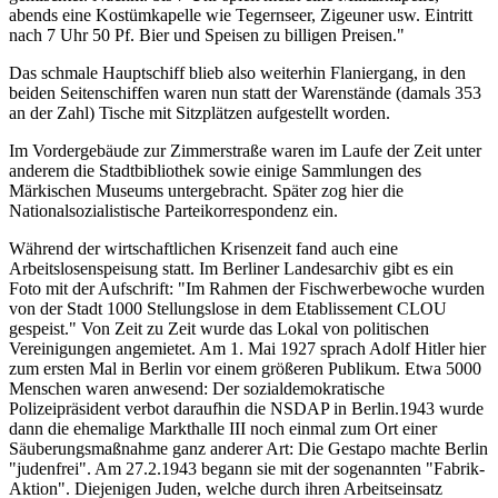
abends eine Kostümkapelle wie Tegernseer, Zigeuner usw. Eintritt
nach 7 Uhr 50 Pf. Bier und Speisen zu billigen Preisen."
Das schmale Hauptschiff blieb also weiterhin Flaniergang, in den
beiden Seitenschiffen waren nun statt der Warenstände (damals 353
an der Zahl) Tische mit Sitzplätzen aufgestellt worden.
Im Vordergebäude zur Zimmerstraße waren im Laufe der Zeit unter
anderem die Stadtbibliothek sowie einige Sammlungen des
Märkischen Museums untergebracht. Später zog hier die
Nationalsozialistische Parteikorrespondenz ein.
Während der wirtschaftlichen Krisenzeit fand auch eine
Arbeitslosenspeisung statt. Im Berliner Landesarchiv gibt es ein
Foto mit der Aufschrift: "Im Rahmen der Fischwerbewoche wurden
von der Stadt 1000 Stellungslose in dem Etablissement CLOU
gespeist." Von Zeit zu Zeit wurde das Lokal von politischen
Vereinigungen angemietet. Am 1. Mai 1927 sprach Adolf Hitler hier
zum ersten Mal in Berlin vor einem größeren Publikum. Etwa 5000
Menschen waren anwesend: Der sozialdemokratische
Polizeipräsident verbot daraufhin die NSDAP in Berlin.1943 wurde
dann die ehemalige Markthalle III noch einmal zum Ort einer
Säuberungsmaßnahme ganz anderer Art: Die Gestapo machte Berlin
"judenfrei". Am 27.2.1943 begann sie mit der sogenannten "Fabrik-
Aktion". Diejenigen Juden, welche durch ihren Arbeitseinsatz