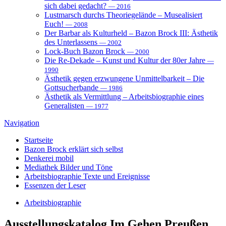
sich dabei gedacht?
— 2016
Lustmarsch durchs Theoriegelände – Musealisiert
Euch!
— 2008
Der Barbar als Kulturheld – Bazon Brock III: Ästhetik
des Unterlassens
— 2002
Lock-Buch Bazon Brock
— 2000
Die Re-Dekade – Kunst und Kultur der 80er Jahre
—
1990
Ästhetik gegen erzwungene Unmittelbarkeit – Die
Gottsucherbande
— 1986
Ästhetik als Vermittlung – Arbeitsbiographie eines
Generalisten
— 1977
Navigation
Startseite
Bazon Brock
erklärt sich selbst
Denkerei
mobil
Mediathek
Bilder und Töne
Arbeitsbiographie
Texte und Ereignisse
Essenzen
der Leser
Arbeitsbiographie
Ausstellungskatalog
Im Gehen Preußen