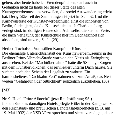
gehen, aber heute habe ich Fremdenpflichten, darf auch in
Gedanken nicht zu lange bei dieser Stätte des alten
Kunstgewerbemuseums verweilen, die soviel Auswanderung erlebt
hat. Der größte Teil der Sammlungen ist jetzt im Schloß. Und die
Karnevalsfeste der Kunstgewerbeschüler, einst die schönsten von
Berlin, finden jetzt, da die Kunstschulen nach Charlottenburg
verlegt sind, im dortigen Hause statt. Ach, selbst die kleinen Feste,
die nach Verlegung der Kunstschule hier im Dachgeschoß sich
abspielten, sind unvergeßlich. (29)
Herbert Tucholski: Vom stillen Kampf der Künstler
Die ehemalige Unterrichtsanstalt des Kunstgewerbemuseums in der
Berliner Prinz-Albrecht-Straße war von den Nazis als Zwingburg
ausersehen. Bei der "Machtübernahme" hatte die SS einige Sorgen
mit dem Künstlervölkchen, das privilegiert unterm Dach hauste. Sie
suchten noch den Schein der Legalität zu wahren: Ein
harmlosheiteres "Dachkahn-Fest" nahmen sie zum Anlaß, das Nest
wegen "Gefährdung der Sittlichkeit" polizeilich auszuheben. (30)
[M3]
Nr. 9: Hotel "Prinz Albrecht" (jetzt Reichsführung SS.).
In dem Saal des damaligen Hotels pflegte Hitler in der Kampfzeit zu
den Reichstags- und preußischen Landtagsabgeordneten (z. B. am
19. Mai 1932) der NSDAP zu sprechen und sie zu vereidigen, da er