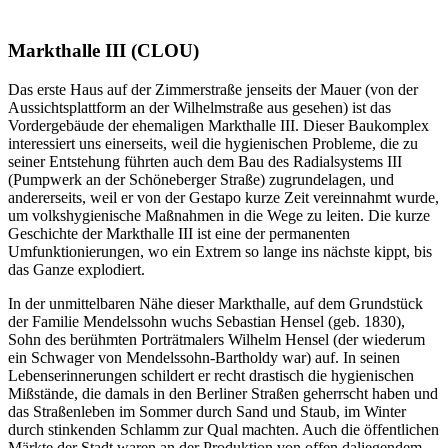
Markthalle III (CLOU)
Das erste Haus auf der Zimmerstraße jenseits der Mauer (von der
Aussichtsplattform an der Wilhelmstraße aus gesehen) ist das
Vordergebäude der ehemaligen Markthalle III. Dieser Baukomplex
interessiert uns einerseits, weil die hygienischen Probleme, die zu
seiner Entstehung führten auch dem Bau des Radialsystems III
(Pumpwerk an der Schöneberger Straße) zugrundelagen, und
andererseits, weil er von der Gestapo kurze Zeit vereinnahmt wurde,
um volkshygienische Maßnahmen in die Wege zu leiten. Die kurze
Geschichte der Markthalle III ist eine der permanenten
Umfunktionierungen, wo ein Extrem so lange ins nächste kippt, bis
das Ganze explodiert.
In der unmittelbaren Nähe dieser Markthalle, auf dem Grundstück
der Familie Mendelssohn wuchs Sebastian Hensel (geb. 1830),
Sohn des berühmten Porträtmalers Wilhelm Hensel (der wiederum
ein Schwager von Mendelssohn-Bartholdy war) auf. In seinen
Lebenserinnerungen schildert er recht drastisch die hygienischen
Mißstände, die damals in den Berliner Straßen geherrscht haben und
das Straßenleben im Sommer durch Sand und Staub, im Winter
durch stinkenden Schlamm zur Qual machten. Auch die öffentlichen
Märkte der Stadt waren an der Produktion von offen daliegendem