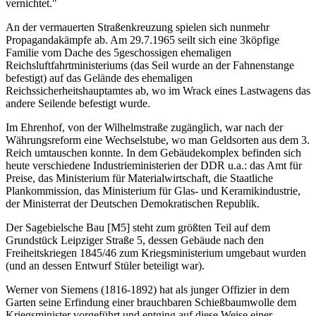
vernichtet."
An der vermauerten Straßenkreuzung spielen sich nunmehr
Propagandakämpfe ab. Am 29.7.1965 seilt sich eine 3köpfige
Familie vom Dache des 5geschossigen ehemaligen
Reichsluftfahrtministeriums (das Seil wurde an der Fahnenstange
befestigt) auf das Gelände des ehemaligen
Reichssicherheitshauptamtes ab, wo im Wrack eines Lastwagens das
andere Seilende befestigt wurde.
Im Ehrenhof, von der Wilhelmstraße zugänglich, war nach der
Währungsreform eine Wechselstube, wo man Geldsorten aus dem 3.
Reich umtauschen konnte. In dem Gebäudekomplex befinden sich
heute verschiedene Industrieministerien der DDR u.a.: das Amt für
Preise, das Ministerium für Materialwirtschaft, die Staatliche
Plankommission, das Ministerium für Glas- und Keramikindustrie,
der Ministerrat der Deutschen Demokratischen Republik.
Der Sagebielsche Bau [M5] steht zum größten Teil auf dem
Grundstück Leipziger Straße 5, dessen Gebäude nach den
Freiheitskriegen 1845/46 zum Kriegsministerium umgebaut wurden
(und an dessen Entwurf Stüler beteiligt war).
Werner von Siemens (1816-1892) hat als junger Offizier in dem
Garten seine Erfindung einer brauchbaren Schießbaumwolle dem
Kriegsminister vorgeführt und entging auf diese Weise einer