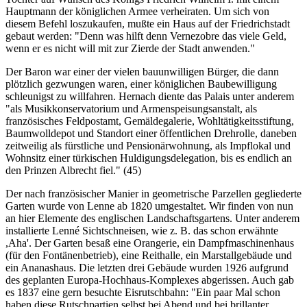
Hauptmann der königlichen Armee verheiraten. Um sich von
diesem Befehl loszukaufen, mußte ein Haus auf der Friedrichstadt
gebaut werden: "Denn was hilft denn Vernezobre das viele Geld,
wenn er es nicht will mit zur Zierde der Stadt anwenden."
Der Baron war einer der vielen bauunwilligen Bürger, die dann
plötzlich gezwungen waren, einer königlichen Baubewilligung
schleunigst zu willfahren. Hernach diente das Palais unter anderem
"als Musikkonservatorium und Armenspeisungsanstalt, als
französisches Feldpostamt, Gemäldegalerie, Wohltätigkeitsstiftung,
Baumwolldepot und Standort einer öffentlichen Drehrolle, daneben
zeitweilig als fürstliche und Pensionärwohnung, als Impflokal und
Wohnsitz einer türkischen Huldigungsdelegation, bis es endlich an
den Prinzen Albrecht fiel." (45)
Der nach französischer Manier in geometrische Parzellen gegliederte
Garten wurde von Lenne ab 1820 umgestaltet. Wir finden von nun
an hier Elemente des englischen Landschaftsgartens. Unter anderem
installierte Lenné Sichtschneisen, wie z. B. das schon erwähnte
,Aha'. Der Garten besaß eine Orangerie, ein Dampfmaschinenhaus
(für den Fontänenbetrieb), eine Reithalle, ein Marstallgebäude und
ein Ananashaus. Die letzten drei Gebäude wurden 1926 aufgrund
des geplanten Europa-Hochhaus-Komplexes abgerissen. Auch gab
es 1837 eine gern besuchte Eisrutschbahn: "Ein paar Mal schon
haben diese Rutschpartien selbst bei Abend und bei brillanter