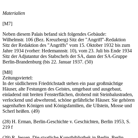
Materialien
[M7]
Neben diesem Palais befand sich folgendes Gebäude:
Wilhelmstr. 106 (Bez. Kreuzberg) Sitz der "Angriff"-Redaktion
Sitz der Redaktion des "Angriffs" vom 15. Oktober 1932 bis zum
Jahre 1934 (vorher: Hedemannstr. 10), vom 23. Juli bis Ende 1934
Sitz der Adjutantur des Stabschefs der SA, dann der SA-Gruppe
Berlin-Brandenburg (bis 22. Januar 1937. (50)
[M8]
Zeitungsviertel:
In der südlicheren Friedrichstadt stehen ein paar großmächtige
Häuser, alte Festungen des Geistes, umgebaut und ausgebaut,
einladend mit breiten Fensterflächen, drohend mit Steinbalustraden,
verlockend und abwehrend, schöne gefährliche Häuser. Sie gehören
sagenhaften Königen und Königsfamilien, die Ullstein, Mosse und
Scherl heißen. (49)
(28) H. Erman, Berlin-Geschichte v. Geschichten, Berlin 1953, S.
219 f
(29) R. Jessen, Die staatliche Kunstbibliothek in Berlin, Berlin