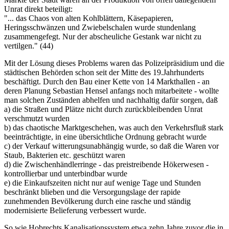
Unrat direkt beteiligt:
"... das Chaos von alten Kohlblättern, Käsepapieren,
Heringsschwänzen und Zwiebelschalen wurde stundenlang
zusammengefegt. Nur der abscheuliche Gestank war nicht zu
vertilgen." (44)
Mit der Lösung dieses Problems waren das Polizeipräsidium und die
städtischen Behörden schon seit der Mitte des 19.Jahrhunderts
beschäftigt. Durch den Bau einer Kette von 14 Markthallen - an
deren Planung Sebastian Hensel anfangs noch mitarbeitete - wollte
man solchen Zuständen abhelfen und nachhaltig dafür sorgen, daß
a) die Straßen und Plätze nicht durch zurückbleibenden Unrat
verschmutzt wurden
b) das chaotische Marktgeschehen, was auch den Verkehrsfluß stark
beeinträchtigte, in eine übersichtliche Ordnung gebracht wurde
c) der Verkauf witterungsunabhängig wurde, so daß die Waren vor
Staub, Bakterien etc. geschützt waren
d) die Zwischenhändlerringe - das preistreibende Hökerwesen -
kontrollierbar und unterbindbar wurde
e) die Einkaufszeiten nicht nur auf wenige Tage und Stunden
beschränkt blieben und die Versorgungslage der rapide
zunehmenden Bevölkerung durch eine rasche und ständig
modernisierte Belieferung verbessert wurde.
So wie Hobrechts Kanalisationssystem etwa zehn Jahre zuvor die in