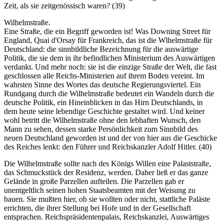
Zeit, als sie zeitgenössisch waren? (39)
Wilhelmstraße.
Eine Straße, die ein Begriff geworden ist! Was Downing Street für
England, Quai d'Orsay für Frankreich, das ist die Wlhelmstraße für
Deutschland: die sinnbildliche Bezeichnung für die auswärtige
Politik, die sie dem in ihr befindlichen Ministerium des Auswärtigen
verdankt. Und mehr noch: sie ist die einzige Straße der Welt, die fast
geschlossen alle Reichs-Ministerien auf ihrem Boden vereint. Im
wahrsten Sinne des Wortes das deutsche Regierungsviertel. Ein
Rundgang durch die Wilhelmstraße bedeutet ein Wandeln durch die
deutsche Politik, ein Hineinblicken in das Hirn Deutschlands, in
dem heute seine lebendige Geschichte gestaltet wird. Und keiner
wohl betritt die Wilhelmstraße ohne den lebhaften Wunsch, den
Mann zu sehen, dessen starke Persönlichkeit zum Sinnbild des
neuen Deutschland geworden ist und der von hier aus die Geschicke
des Reiches lenkt: den Führer und Reichskanzler Adolf Hitler. (40)
Die Wilhelmstraße sollte nach des Königs Willen eine Palaststraße,
das Schmuckstück der Residenz, werden. Daher ließ er das ganze
Gelände in große Parzellen aufteilen. Die Parzellen gab er
unentgeltlich seinen hohen Staatsbeamten mit der Weisung zu
bauen. Sie mußten hier, ob sie wollten oder nicht, stattliche Paläste
errichten, die ihrer Stellung bei Hofe und in der Gesellschaft
entsprachen. Reichspräsidentenpalais, Reichskanzlei, Auswärtiges