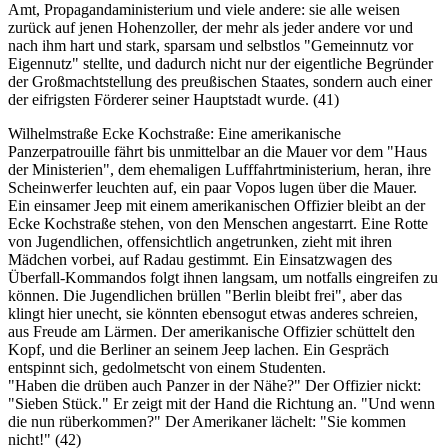
Amt, Propagandaministerium und viele andere: sie alle weisen
zurück auf jenen Hohenzoller, der mehr als jeder andere vor und
nach ihm hart und stark, sparsam und selbstlos "Gemeinnutz vor
Eigennutz" stellte, und dadurch nicht nur der eigentliche Begründer
der Großmachtstellung des preußischen Staates, sondern auch einer
der eifrigsten Förderer seiner Hauptstadt wurde. (41)
Wilhelmstraße Ecke Kochstraße: Eine amerikanische
Panzerpatrouille fährt bis unmittelbar an die Mauer vor dem "Haus
der Ministerien", dem ehemaligen Lufffahrtministerium, heran, ihre
Scheinwerfer leuchten auf, ein paar Vopos lugen über die Mauer.
Ein einsamer Jeep mit einem amerikanischen Offizier bleibt an der
Ecke Kochstraße stehen, von den Menschen angestarrt. Eine Rotte
von Jugendlichen, offensichtlich angetrunken, zieht mit ihren
Mädchen vorbei, auf Radau gestimmt. Ein Einsatzwagen des
Überfall-Kommandos folgt ihnen langsam, um notfalls eingreifen zu
können. Die Jugendlichen brüllen "Berlin bleibt frei", aber das
klingt hier unecht, sie könnten ebensogut etwas anderes schreien,
aus Freude am Lärmen. Der amerikanische Offizier schüttelt den
Kopf, und die Berliner an seinem Jeep lachen. Ein Gespräch
entspinnt sich, gedolmetscht von einem Studenten.
"Haben die drüben auch Panzer in der Nähe?" Der Offizier nickt:
"Sieben Stück." Er zeigt mit der Hand die Richtung an. "Und wenn
die nun rüberkommen?" Der Amerikaner lächelt: "Sie kommen
nicht!" (42)