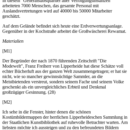
In diesem "Generalstabsquartier aller Verfolgungsinstanzen"
arbeiteten 7000 Menschen, das gesamte Personal mit
Auslandsvertretungen wird auf 40000 bis 50000 Mitarbeiter
geschätzt.
Auf dem Gelände befindet sich heute eine Erdverwertungsanlage.
Gegenüber in der Kochstraße arbeitet die Großwäscherei Rewamat.
Materialien
[M1]
Der Begründer der nach 1870 führenden Zeitschrift "Die
Modewelt", Franz Freiherr von Lipperheide hat diese Schätze voll
echter Bücherluft aus der ganzen Welt zusammengetragen; er hat sie
nicht, wie so mancher gewinnsüchtige Sammler, an die
Meistbietenden verstreut, sondern seinem Fache und seinem Volke
geschenkt als ein unvergleichliches Erbteil und Denkmal
großzügiger Gesinnung. (28)
[M2]
Ich sehe in die Fenster, hinter denen die schönen
Kostümbildermappen der herrlichen Lipperheideschen Sammlung in
der Staatlichen Kunstbibliothek auf ruhevolle Betrachter warten. Am
liebsten möchte ich aussteigen und zu den befreundeten Bildern