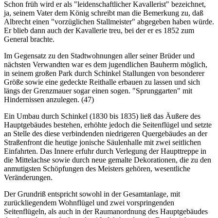
Schon früh wird er als "leidenschaftlicher Kavallerist" bezeichnet,
ja, seinem Vater dem König schreibt man die Bemerkung zu, daß
Albrecht einen "vorzüglichen Stallmeister" abgegeben haben würde.
Er blieb dann auch der Kavallerie treu, bei der er es 1852 zum
General brachte.
Im Gegensatz zu den Stadtwohnungen aller seiner Brüder und
nächsten Verwandten war es dem jugendlichen Bauherrn möglich,
in seinem großen Park durch Schinkel Stallungen von besonderer
Größe sowie eine gedeckte Reithalle erbauen zu lassen und sich
längs der Grenzmauer sogar einen sogen. "Sprunggarten" mit
Hindernissen anzulegen. (47)
Ein Umbau durch Schinkel (1830 bis 1835) ließ das Äußere des
Hauptgebäudes bestehen, erhöhte jedoch die Seitenflügel und setzte
an Stelle des diese verbindenden niedrigeren Quergebäudes an der
Straßenfront die heutige jonische Säulenhalle mit zwei seitlichen
Einfahrten. Das Innere erfuhr durch Verlegung der Haupttreppe in
die Mittelachse sowie durch neue gemalte Dekorationen, die zu den
anmutigsten Schöpfungen des Meisters gehören, wesentliche
Veränderungen.
Der Grundriß entspricht sowohl in der Gesamtanlage, mit
zurückliegendem Wohnflügel und zwei vorspringenden
Seitenflügeln, als auch in der Raumanordnung des Hauptgebäudes