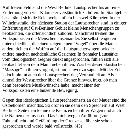
Auf freiem Feld sind die West-Berliner Lautsprecher bis auf eine
Entfernung von vier Kilometer verständlich zu hören. Im Stadtgebiet
beschränkt sich die Reichweite auf ein bis zwei Kilometer. In der
W'lhelmstraße, der nächsten Station der Lautsprecher, sind in einiger
Enffernung auf Ost-Berliner Gebiet kleine Menschengruppen zu
beobachten, die offensichtlich zuhören. Manchmal treiben die
Volkspolizisten die Menschen auseinander. Sie selbst reagieren
unterschiedlich, die einen zeigen einen "Vogel" über die Mauer
andere richten die Waffen auf die Lautsprecherwagen, wieder
andere machen nachdenkliche Gesichter. In frontaler Lautstärke
vom ideologischen Gegner direkt angesprochen, fühlen sich alle
beobachtet von dem Mann neben ihnen. Was bei dieser akustischen
"Massage" in ihnen vorgeht, ist nur schwer zu sagen. Mit der Zeit
jedoch nimmt auch der Lautsprecherkrieg Vertrautheit an. Als
einmal der Westsprecher über die Grenze hinweg fragt, ob man
denn besondere Musikwünsche habe, macht einer der
Volkspolizisten eine tanzende Bewegung.
Gegen den ideologischen Lautsprechereinsatz an der Mauer sind die
Ostbehörden machtlos. So drohen sie denn den Sprechern auf West-
Berliner Seite man kenne die Kennzeichen ihrer Wagen und auch
die Namen der Insassen. Das Urteil wegen Anführung zur
Fahnenflucht und Gefährdung der Grenze sei über sie schon
gesprochen und werde bald vollstreckt. (43)