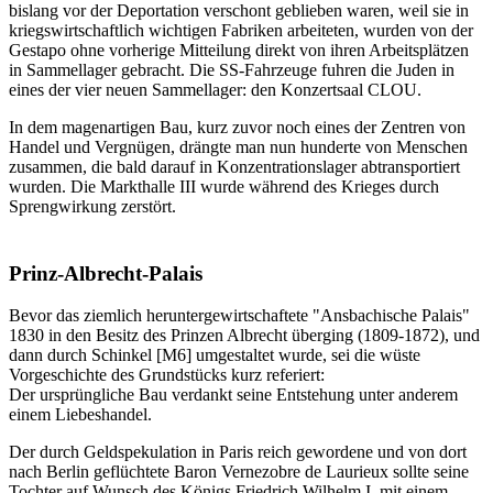
bislang vor der Deportation verschont geblieben waren, weil sie in
kriegswirtschaftlich wichtigen Fabriken arbeiteten, wurden von der
Gestapo ohne vorherige Mitteilung direkt von ihren Arbeitsplätzen
in Sammellager gebracht. Die SS-Fahrzeuge fuhren die Juden in
eines der vier neuen Sammellager: den Konzertsaal CLOU.
In dem magenartigen Bau, kurz zuvor noch eines der Zentren von
Handel und Vergnügen, drängte man nun hunderte von Menschen
zusammen, die bald darauf in Konzentrationslager abtransportiert
wurden. Die Markthalle III wurde während des Krieges durch
Sprengwirkung zerstört.
Prinz-Albrecht-Palais
Bevor das ziemlich heruntergewirtschaftete "Ansbachische Palais"
1830 in den Besitz des Prinzen Albrecht überging (1809-1872), und
dann durch Schinkel [M6] umgestaltet wurde, sei die wüste
Vorgeschichte des Grundstücks kurz referiert:
Der ursprüngliche Bau verdankt seine Entstehung unter anderem
einem Liebeshandel.
Der durch Geldspekulation in Paris reich gewordene und von dort
nach Berlin geflüchtete Baron Vernezobre de Laurieux sollte seine
Tochter auf Wunsch des Königs Friedrich Wilhelm I. mit einem