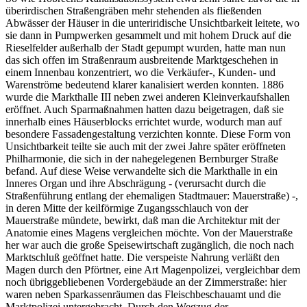
überirdischen Straßengräben mehr stehenden als fließenden
Abwässer der Häuser in die unteriridische Unsichtbarkeit leitete, wo
sie dann in Pumpwerken gesammelt und mit hohem Druck auf die
Rieselfelder außerhalb der Stadt gepumpt wurden, hatte man nun
das sich offen im Straßenraum ausbreitende Marktgeschehen in
einem Innenbau konzentriert, wo die Verkäufer-, Kunden- und
Warenströme bedeutend klarer kanalisiert werden konnten. 1886
wurde die Markthalle III neben zwei anderen Kleinverkaufshallen
eröffnet. Auch Sparmaßnahmen hatten dazu beigetragen, daß sie
innerhalb eines Häuserblocks errichtet wurde, wodurch man auf
besondere Fassadengestaltung verzichten konnte. Diese Form von
Unsichtbarkeit teilte sie auch mit der zwei Jahre später eröffneten
Philharmonie, die sich in der nahegelegenen Bernburger Straße
befand. Auf diese Weise verwandelte sich die Markthalle in ein
Inneres Organ und ihre Abschrägung - (verursacht durch die
Straßenführung entlang der ehemaligen Stadtmauer: Mauerstraße) -,
in deren Mitte der keilförmige Zugangsschlauch von der
Mauerstraße mündete, bewirkt, daß man die Architektur mit der
Anatomie eines Magens vergleichen möchte. Von der Mauerstraße
her war auch die große Speisewirtschaft zugänglich, die noch nach
Marktschluß geöffnet hatte. Die verspeiste Nahrung verläßt den
Magen durch den Pförtner, eine Art Magenpolizei, vergleichbar dem
noch übriggebliebenen Vordergebäude an der Zimmerstraße: hier
waren neben Sparkassenräumen das Fleischbeschauamt und die
Marktpolizei untergebracht. Durch den Wegzug der