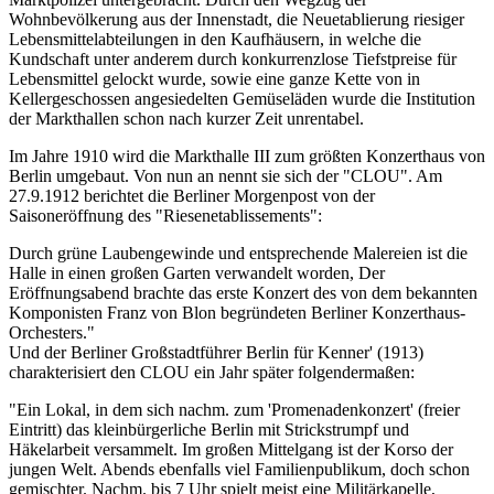
Wohnbevölkerung aus der Innenstadt, die Neuetablierung riesiger
Lebensmittelabteilungen in den Kaufhäusern, in welche die
Kundschaft unter anderem durch konkurrenzlose Tiefstpreise für
Lebensmittel gelockt wurde, sowie eine ganze Kette von in
Kellergeschossen angesiedelten Gemüseläden wurde die Institution
der Markthallen schon nach kurzer Zeit unrentabel.
Im Jahre 1910 wird die Markthalle III zum größten Konzerthaus von
Berlin umgebaut. Von nun an nennt sie sich der "CLOU". Am
27.9.1912 berichtet die Berliner Morgenpost von der
Saisoneröffnung des "Riesenetablissements":
Durch grüne Laubengewinde und entsprechende Malereien ist die
Halle in einen großen Garten verwandelt worden, Der
Eröffnungsabend brachte das erste Konzert des von dem bekannten
Komponisten Franz von Blon begründeten Berliner Konzerthaus-
Orchesters."
Und der Berliner Großstadtführer Berlin für Kenner' (1913)
charakterisiert den CLOU ein Jahr später folgendermaßen:
"Ein Lokal, in dem sich nachm. zum 'Promenadenkonzert' (freier
Eintritt) das kleinbürgerliche Berlin mit Strickstrumpf und
Häkelarbeit versammelt. Im großen Mittelgang ist der Korso der
jungen Welt. Abends ebenfalls viel Familienpublikum, doch schon
gemischter. Nachm. bis 7 Uhr spielt meist eine Militärkapelle,