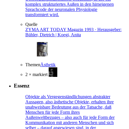
komplex strukturiertes Außen in den hirneigenen
Sprachcode der neuronalen Physiologie
transformiert wird.
Quelle
ZYMA ART TODAY
Magazin
1993 · Herausgeber:
Bühler, Dietrich | Koegi, Anita
Themen
Ästhetik
2 × markiert
Essenz
Objekte als Vergegenständlichungen abstrakter
Aussagen, also ästhetische Objekte, erhalten ihre
unabweisbare Bedeutung aus der Tatsache, daß
Menschen für jede Form ihres
Außenweltbezuges – also auch für jede Form der
Kommunikation mit anderen Menschen und sich
selber – darauf angewiesen sind, in der