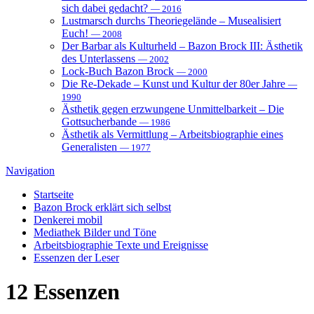
sich dabei gedacht?
— 2016
Lustmarsch durchs Theoriegelände – Musealisiert
Euch!
— 2008
Der Barbar als Kulturheld – Bazon Brock III: Ästhetik
des Unterlassens
— 2002
Lock-Buch Bazon Brock
— 2000
Die Re-Dekade – Kunst und Kultur der 80er Jahre
—
1990
Ästhetik gegen erzwungene Unmittelbarkeit – Die
Gottsucherbande
— 1986
Ästhetik als Vermittlung – Arbeitsbiographie eines
Generalisten
— 1977
Navigation
Startseite
Bazon Brock
erklärt sich selbst
Denkerei
mobil
Mediathek
Bilder und Töne
Arbeitsbiographie
Texte und Ereignisse
Essenzen
der Leser
12
Essenzen