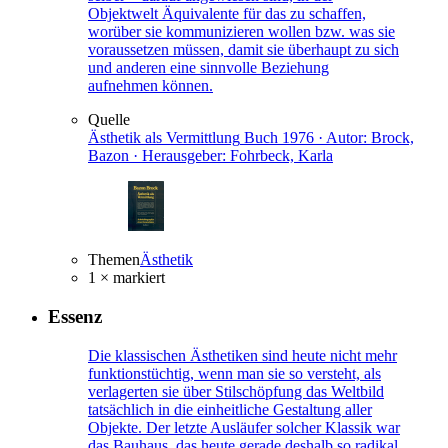
Objektwelt Äquivalente für das zu schaffen,
worüber sie kommunizieren wollen bzw. was sie
voraussetzen müssen, damit sie überhaupt zu sich
und anderen eine sinnvolle Beziehung
aufnehmen können.
Quelle
Ästhetik als Vermittlung
Buch
1976 · Autor: Brock,
Bazon · Herausgeber: Fohrbeck, Karla
Themen
Ästhetik
1 × markiert
Essenz
Die klassischen Ästhetiken sind heute nicht mehr
funktionstüchtig, wenn man sie so versteht, als
verlagerten sie über Stilschöpfung das Weltbild
tatsächlich in die einheitliche Gestaltung aller
Objekte. Der letzte Ausläufer solcher Klassik war
das Bauhaus, das heute gerade deshalb so radikal