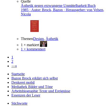
Quelle
Ästhetik gegen erzwungene Unmittelbarkeit
Buch
1985 · Autor: Brock, Bazon · Herausgeber: von Velsen,
Nicola
Themen
Design
,
Ästhetik
1 × markiert
1 × kommentiert
1
2
⟶
Startseite
Bazon Brock
erklärt sich selbst
Denkerei
mobil
Mediathek
Bilder und Töne
Arbeitsbiographie
Texte und Ereignisse
Essenzen
der Leser
Stichworte