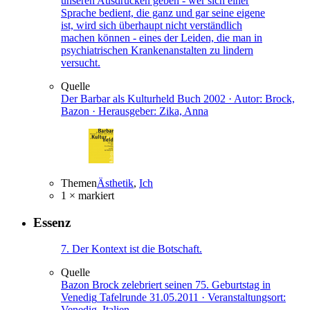
unseren Ausdrücken geben - wer sich einer
Sprache bedient, die ganz und gar seine eigene
ist, wird sich überhaupt nicht verständlich
machen können - eines der Leiden, die man in
psychiatrischen Krankenanstalten zu lindern
versucht.
Quelle
Der Barbar als Kulturheld
Buch
2002 · Autor: Brock,
Bazon · Herausgeber: Zika, Anna
Themen
Ästhetik
,
Ich
1 × markiert
Essenz
7. Der Kontext ist die Botschaft.
Quelle
Bazon Brock zelebriert seinen 75. Geburtstag in
Venedig
Tafelrunde
31.05.2011 · Veranstaltungsort:
Venedig, Italien