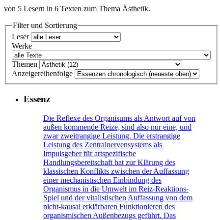
von
5
Lesern in
6
Texten zum Thema
Ästhetik
.
Filter und Sortierung
Leser
Werke
Themen
Anzeigereihenfolge
Essenz
Die Reflexe des Organisums als Antwort auf von
außen kommende Reize, sind also nur eine, und
zwar zweitrangige Leistung. Die erstrangige
Leistung des Zentralnervensystems als
Impulsgeber für artspezifische
Handlungsbereitschaft hat zur Klärung des
klassischen Konflikts zwischen der Auffassung
einer mechanistischen Einbindung des
Organismus in die Umwelt im Reiz-Reaktions-
Spiel und der vitalistischen Auffassung von dem
nicht-kausal erklärbaren Funktionieren des
organismischen Außenbezugs geführt. Das