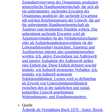
Zentralnervensystem des Organismus produziert
artspezifische Handlungsbereitschaft, die sich als
ein unbestimmtes, suchendes Erwarten des
Organismus ausdrückt; die suchende Erwartung
gilt solchen Reizfigurationen der Umwelt, die auf
die unbestimmte Handlungsbereitschaft als
Auslöser zum bestimmten Handeln wirken. Das
unbestimmt suchende Erwarten wird als
Appetenzverhalten (in der Verhaltensforschung)
oder als Aufmerksamkeitszuwendung (in der
Lebensphilosophie) bezeichnet. Appetenz und
Auslöserreize müssen also zusammengesehen
werden, d.h. aktive Zuwendung zur Außenwelt
und passive Aufnahme der Außenwelt stellen
eine Einheit dar. Diese Einheit definiert sowohl
instinkt- wie kulturell gesteuertes Verhalten, d.h.
instinkt- wie kulturell gesteuerte
Selektionsfähigkeit. Lernen wird so definierbar
als Erwerb von Unterscheidungsfähigkeit
zwischen den in der natürlichen und sozial-
kulturellen Umwelt angebotenen
Wahrnehmungs- und Handlungsmustern.
Quelle
Ästhetik als Vermittlung
Buch
1976 · Autor: Brock,