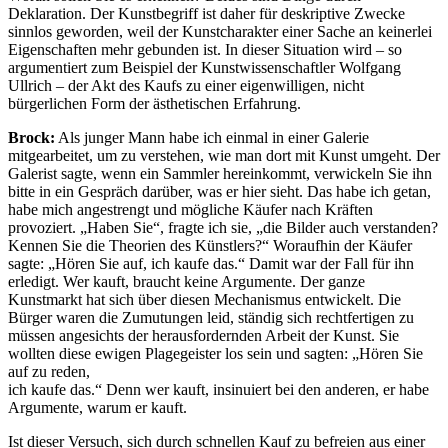
Deklaration. Der Kunstbegriff ist daher für deskriptive Zwecke
sinnlos geworden, weil der Kunstcharakter einer Sache an keinerlei
Eigenschaften mehr gebunden ist. In dieser Situation wird – so
argumentiert zum Beispiel der Kunstwissenschaftler Wolfgang
Ullrich – der Akt des Kaufs zu einer eigenwilligen, nicht
bürgerlichen Form der ästhetischen Erfahrung.
Brock:
Als junger Mann habe ich einmal in einer Galerie
mitgearbeitet, um zu verstehen, wie man dort mit Kunst umgeht. Der
Galerist sagte, wenn ein Sammler hereinkommt, verwickeln Sie ihn
bitte in ein Gespräch darüber, was er hier sieht. Das habe ich getan,
habe mich angestrengt und mögliche Käufer nach Kräften
provoziert. „Haben Sie“, fragte ich sie, „die Bilder auch verstanden?
Kennen Sie die Theorien des Künstlers?“ Woraufhin der Käufer
sagte: „Hören Sie auf, ich kaufe das.“ Damit war der Fall für ihn
erledigt. Wer kauft, braucht keine Argumente. Der ganze
Kunstmarkt hat sich über diesen Mechanismus entwickelt. Die
Bürger waren die Zumutungen leid, ständig sich rechtfertigen zu
müssen angesichts der herausfordernden Arbeit der Kunst. Sie
wollten diese ewigen Plagegeister los sein und sagten: „Hören Sie
auf zu reden,
ich kaufe das.“ Denn wer kauft, insinuiert bei den anderen, er habe
Argumente, warum er kauft.
Ist dieser Versuch, sich durch schnellen Kauf zu befreien aus einer