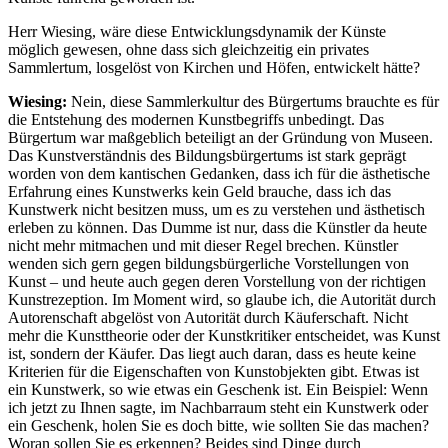
Herr Wiesing, wäre diese Entwicklungsdynamik der Künste
möglich gewesen, ohne dass sich gleichzeitig ein privates
Sammlertum, losgelöst von Kirchen und Höfen, entwickelt hätte?
Wiesing:
Nein, diese Sammlerkultur des Bürgertums brauchte es für
die Entstehung des modernen Kunstbegriffs unbedingt. Das
Bürgertum war maßgeblich beteiligt an der Gründung von Museen.
Das Kunstverständnis des Bildungsbürgertums ist stark geprägt
worden von dem kantischen Gedanken, dass ich für die ästhetische
Erfahrung eines Kunstwerks kein Geld brauche, dass ich das
Kunstwerk nicht besitzen muss, um es zu verstehen und ästhetisch
erleben zu können. Das Dumme ist nur, dass die Künstler da heute
nicht mehr mitmachen und mit dieser Regel brechen. Künstler
wenden sich gern gegen bildungsbürgerliche Vorstellungen von
Kunst – und heute auch gegen deren Vorstellung von der richtigen
Kunstrezeption. Im Moment wird, so glaube ich, die Autorität durch
Autorenschaft abgelöst von Autorität durch Käuferschaft. Nicht
mehr die Kunsttheorie oder der Kunstkritiker entscheidet, was Kunst
ist, sondern der Käufer. Das liegt auch daran, dass es heute keine
Kriterien für die Eigenschaften von Kunstobjekten gibt. Etwas ist
ein Kunstwerk, so wie etwas ein Geschenk ist. Ein Beispiel: Wenn
ich jetzt zu Ihnen sagte, im Nachbarraum steht ein Kunstwerk oder
ein Geschenk, holen Sie es doch bitte, wie sollten Sie das machen?
Woran sollen Sie es erkennen? Beides sind Dinge durch