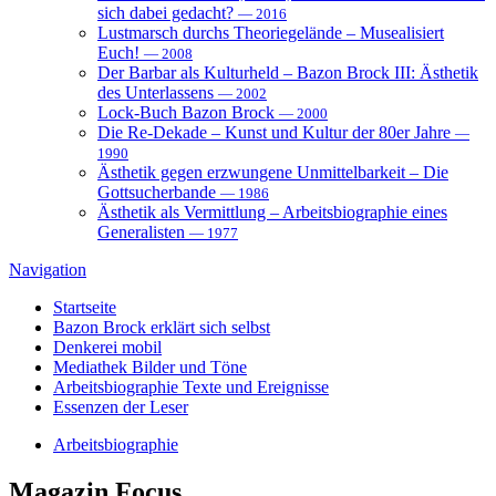
sich dabei gedacht?
— 2016
Lustmarsch durchs Theoriegelände – Musealisiert
Euch!
— 2008
Der Barbar als Kulturheld – Bazon Brock III: Ästhetik
des Unterlassens
— 2002
Lock-Buch Bazon Brock
— 2000
Die Re-Dekade – Kunst und Kultur der 80er Jahre
—
1990
Ästhetik gegen erzwungene Unmittelbarkeit – Die
Gottsucherbande
— 1986
Ästhetik als Vermittlung – Arbeitsbiographie eines
Generalisten
— 1977
Navigation
Startseite
Bazon Brock
erklärt sich selbst
Denkerei
mobil
Mediathek
Bilder und Töne
Arbeitsbiographie
Texte und Ereignisse
Essenzen
der Leser
Arbeitsbiographie
Magazin
Focus