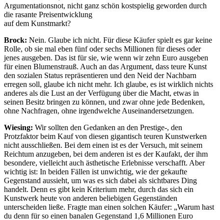
Argumentationsnot, nicht ganz schön kostspielig geworden durch
die rasante Preisentwicklung
auf dem Kunstmarkt?
Brock:
Nein. Glaube ich nicht. Für diese Käufer spielt es gar keine
Rolle, ob sie mal eben fünf oder sechs Millionen für dieses oder
jenes ausgeben. Das ist für sie, wie wenn wir zehn Euro ausgeben
für einen Blumenstrauß. Auch an das Argument, dass teure Kunst
den sozialen Status repräsentieren und den Neid der Nachbarn
erregen soll, glaube ich nicht mehr. Ich glaube, es ist wirklich nichts
anderes als die Lust an der Verfügung über die Macht, etwas in
seinen Besitz bringen zu können, und zwar ohne jede Bedenken,
ohne Nachfragen, ohne irgendwelche Auseinandersetzungen.
Wiesing:
Wir sollten den Gedanken an den Prestige-, den
Protzfaktor beim Kauf von diesen gigantisch teuren Kunstwerken
nicht ausschließen. Bei dem einen ist es der Versuch, mit seinem
Reichtum anzugeben, bei dem anderen ist es der Kaufakt, der ihm
besondere, vielleicht auch ästhetische Erlebnisse verschafft. Aber
wichtig ist: In beiden Fällen ist unwichtig, wie der gekaufte
Gegenstand aussieht, um was es sich dabei als sichtbares Ding
handelt. Denn es gibt kein Kriterium mehr, durch das sich ein
Kunstwerk heute von anderen beliebigen Gegenständen
unterscheiden ließe. Fragte man einen solchen Käufer: „Warum hast
du denn für so einen banalen Gegenstand 1,6 Millionen Euro