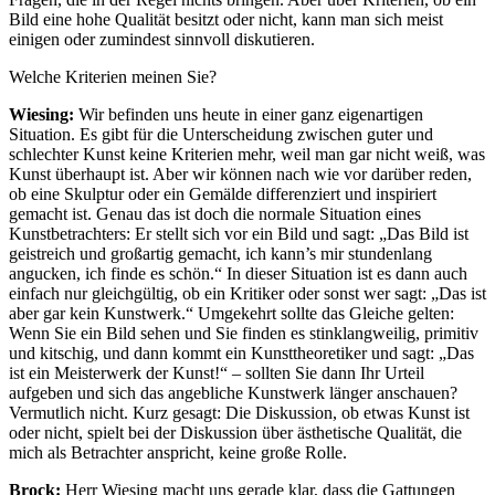
Bild eine hohe Qualität besitzt oder nicht, kann man sich meist
einigen oder zumindest sinnvoll diskutieren.
Welche Kriterien meinen Sie?
Wiesing:
Wir befinden uns heute in einer ganz eigenartigen
Situation. Es gibt für die Unterscheidung zwischen guter und
schlechter Kunst keine Kriterien mehr, weil man gar nicht weiß, was
Kunst überhaupt ist. Aber wir können nach wie vor darüber reden,
ob eine Skulptur oder ein Gemälde differenziert und inspiriert
gemacht ist. Genau das ist doch die normale Situation eines
Kunstbetrachters: Er stellt sich vor ein Bild und sagt: „Das Bild ist
geistreich und großartig gemacht, ich kann’s mir stundenlang
angucken, ich finde es schön.“ In dieser Situation ist es dann auch
einfach nur gleichgültig, ob ein Kritiker oder sonst wer sagt: „Das ist
aber gar kein Kunstwerk.“ Umgekehrt sollte das Gleiche gelten:
Wenn Sie ein Bild sehen und Sie finden es stinklangweilig, primitiv
und kitschig, und dann kommt ein Kunsttheoretiker und sagt: „Das
ist ein Meisterwerk der Kunst!“ – sollten Sie dann Ihr Urteil
aufgeben und sich das angebliche Kunstwerk länger anschauen?
Vermutlich nicht. Kurz gesagt: Die Diskussion, ob etwas Kunst ist
oder nicht, spielt bei der Diskussion über ästhetische Qualität, die
mich als Betrachter anspricht, keine große Rolle.
Brock:
Herr Wiesing macht uns gerade klar, dass die Gattungen