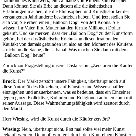
traditionelles Kunstwerk, ein Gemälde von Rubens zum Beispiel.
Dann können Sie als Erbe an diesem alle die ästhetischen
Erfahrungen machen, die die Philosophen und Kunsthistoriker der
vergangenen Jahrhunderte beschrieben haben. Und jetzt stellen Sie
sich vor, Sie erben einen „Balloon Dog“ von Jeff Koons. Sie
wissen: Ihr Vater, Ihre Mutter hat den für zig Millionen Dollar
gekauft. Und sie merken, dass der „Balloon Dog“ zu der Kunstform
gehört, bei der das ästhetische Erlebnis an diesen irrationalen
Kaufakt von damals gebunden ist, also an den Moment des Kaufens
– nicht an die Sache, die ist banal. Was machen Sie dann mit dem
„Balloon Dog“ heute?
Zurück zur Fragestellung unserer Diskussion: „Zerstören die Käufer
die Kunst?“
Brock:
Der Markt zerstört unsere Fähigkeit, überhaupt noch auf
diese Autorität des Einzelnen, auf Künstler und Wissenschaftler
einzugehen und anzuerkennen, was es bedeutet, dass ein Einzelner
gegen ganze Kollektive, Kulturen und Religionen antreten kann mit
seiner Aussage. Diese Wahrnehmungsfähigkeit wird zerstört durch
den Markt.
Herr Wiesing, wird die Kunst durch die Käufer zerstört?
Wiesing:
Nein, überhaupt nicht. Erst mal sollte viel mehr Kunst
gekauft werden. Denn oft wird erst durch den Kauf einem Künstler