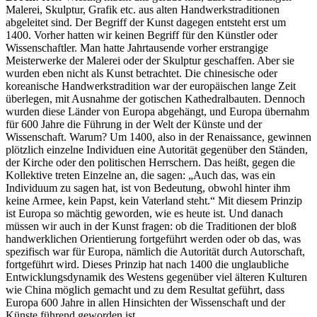
Malerei, Skulptur, Grafik etc. aus alten Handwerkstraditionen
abgeleitet sind. Der Begriff der Kunst dagegen entsteht erst um
1400. Vorher hatten wir keinen Begriff für den Künstler oder
Wissenschaftler. Man hatte Jahrtausende vorher erstrangige
Meisterwerke der Malerei oder der Skulptur geschaffen. Aber sie
wurden eben nicht als Kunst betrachtet. Die chinesische oder
koreanische Handwerkstradition war der europäischen lange Zeit
überlegen, mit Ausnahme der gotischen Kathedralbauten. Dennoch
wurden diese Länder von Europa abgehängt, und Europa übernahm
für 600 Jahre die Führung in der Welt der Künste und der
Wissenschaft. Warum? Um 1400, also in der Renaissance, gewinnen
plötzlich einzelne Individuen eine Autorität gegenüber den Ständen,
der Kirche oder den politischen Herrschern. Das heißt, gegen die
Kollektive treten Einzelne an, die sagen: „Auch das, was ein
Individuum zu sagen hat, ist von Bedeutung, obwohl hinter ihm
keine Armee, kein Papst, kein Vaterland steht.“ Mit diesem Prinzip
ist Europa so mächtig geworden, wie es heute ist. Und danach
müssen wir auch in der Kunst fragen: ob die Traditionen der bloß
handwerklichen Orientierung fortgeführt werden oder ob das, was
spezifisch war für Europa, nämlich die Autorität durch Autorschaft,
fortgeführt wird. Dieses Prinzip hat nach 1400 die unglaubliche
Entwicklungsdynamik des Westens gegenüber viel älteren Kulturen
wie China möglich gemacht und zu dem Resultat geführt, dass
Europa 600 Jahre in allen Hinsichten der Wissenschaft und der
Künste führend geworden ist.