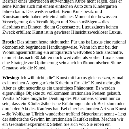
Besitzer eines übertrieben aufwendigen Autos nicht sagen, dass er
seine Kinder auch mit einem einfachen Auto zum Kindergarten
fahren kann. Das weiß er selbst. Beim Kunstbesitz und
Kunstsammeln haben wir ein ähnliches Moment der bewussten
Verweigerung des Vernünftigen und Zweckmäßigen – dies
allerdings mit Dingen, die im Gegensatz zu Luxusgütern keinen
Zweck erfüllen: Kunst ist in gewisser Hinsicht zweckloser Luxus.
Brock:
Das stimmt heute nicht mehr. Für uns ist Luxus eine rational
ökonomisch begründete Handlungsweise. Wenn ich mir bei der
Wohnungseinrichtung ein antiquarisch wertvolles Stück anschaffe,
dann ist das nach 30 Jahren noch wertvoller als vorher. Luxus kann
eine Strategie zur Optimierung sein auch im ökonomischen Sinne.
Genauso wie die Kunst.
Wiesing:
Ich will nicht „die“ Kunst mit Luxus gleichsetzen, zumal
es in meinen Augen gar kein Kriterium für „die“ Kunst mehr gibt.
Aber es gibt neuerdings ein unstrittiges Phänomen: Es werden
eigenwillige Objekte zu vollkommen irrationalen Preisen gekauft.
Weshalb? Eine mögliche Deutung des Phänomens scheint mir zu
sein, dass ein Käufer ästhetische Erfahrungen durch Besitztum oder
durch den Akt des Kaufens hat. Bei einer bestimmten Art von Kunst
– die Wolfgang Ullrich wunderbar treffend Siegerkunst nennt – liegt
der ästhetische Gewinn im irrationalen Kaufakt selbst. Machen wir
ein Gedankenexperiment: Stellen Sie sich vor, Sie erben ein