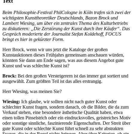
Text
Beim Philosophie-Festival PhilCologne in Köln trafen sich zwei der
wichtigsten Kunsttheoretiker Deutschlands, Bazon Brock und
Lambert Wiesing, um über ein zentrales Thema des Kulturbetriebs
zu diskutieren: „Die Zerstörung der Kunst durch ihre Käufer“. Das
Gespräch moderierte der Journalist Stefan Koldehoff, FOCUS
bringt es hier in gekürzter Form.
Herr Brock, wenn wir uns jetzt die Kataloge der großen
Kunstauktionen dieses Frühjahrs gemeinsam anschauen würden,
könnten Sie dann am Ende sagen, was aus diesem Angebot gute
Kunst und was schlechte Kunst ist?
Brock:
Bei den großen Versteigerern ist das immer gut sortiert und
ausgewählt. Zum größten Teil ist das alles erstrangig.
Herr Wiesing, was meinen Sie?
Wiesing:
Ich glaube, wir sollten nicht nach guter Kunst oder
schlechter Kunst fragen, sondern danach, ob die Bilder, die da zum
Verkauf stehen, eine besondere ästhetische Qualität haben, etwa
einen tollen Pinselstrich oder ein eindrucksvolles, geistreiches Motiv
oder sonstige sinnliche, faszinierende Eigenschaften. Der Streit über
gute Kunst oder schlechte Kunst führt schnell zu sehr abstrakten
Fragen, die in der Regel nichts bringen. Aber über Kriterien, ob ein