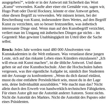
ausgegeben?“, würde er in der Antwort mit Sicherheit das Wort
„Kunst“ verwenden. Kaufte aber einer ein Gemälde von, sagen wir,
Hugo Pratt oder David Hockney, könnte er eine Antwort geben,
ohne diesen Begriff zu verwenden. Wir müssen lernen, bei der
Beschreibung von Kunst, insbesondere ihres Wertes, auf den Begriff
Kunst zu verzichten, um so besser festzustellen, was ästhetisch
interessante Dinge sind. Wenn man auf den Kunstbegriff verzichtet,
verliert man im Umgang mit ästhetischen Dingen gar nichts – im
Gegenteil: Man gewinnt Unabhängigkeit im Urteil über die Sache
selbst.
Brock:
Jedes Jahr werden rund 480 000 Absolventen von
Kunstakademien in die Welt entlassen. Was veranlasst diese jungen
Leute, sich auf das riskante Leben eines Künstlers einzulassen? „Ich
will etwas mit Kunst machen“, ist die übliche Antwort. Und dann
gehen sie auf eine Kunsthochschule. Aber die Hochschulen haben
vergessen, was ihre eigentliche Aufgabe ist, nämlich ihre Studenten
mit der Aussage zu konfrontieren: „Wenn du dich darauf einlässt,
musst du eine entfaltete Persönlichkeit sein, musst du in der Lage
sein, deine Individualität auszubilden.“ Wie macht man das? Nicht
allein durch den Erwerb von handwerklich-technischen Fähigkeiten.
Für einen Autor gilt nur die Autorität anderer Autoren. Sonst nichts.
Nicht die Autorität des Marktes. Nicht die Autorität des Papstes oder
eines Präsidenten.