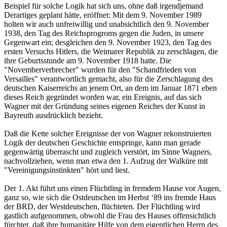
Beispiel für solche Logik hat sich uns, ohne daß irgendjemand
Derartiges geplant hätte, eröffnet: Mit dem 9. November 1989
holten wir auch unfreiwillig und unabsichtlich den 9. November
1938, den Tag des Reichsprogroms gegen die Juden, in unsere
Gegenwart ein; desgleichen den 9. November 1923, den Tag des
ersten Versuchs Hitlers, die Weimarer Republik zu zerschlagen, die
ihre Geburtsstunde am 9. November 1918 hatte. Die
"Novemberverbrecher" wurden für den "Schandfrieden von
Versailles" verantwortlich gemacht, also für die Zerschlagung des
deutschen Kaiserreichs an jenem Ort, an dem im Januar 1871 eben
dieses Reich gegründet worden war, ein Ereignis, auf das sich
Wagner mit der Gründung seines eigenen Reiches der Kunst in
Bayreuth ausdrücklich bezieht.
Daß die Kette solcher Ereignisse der von Wagner rekonstruierten
Logik der deutschen Geschichte entspringe, kann man gerade
gegenwärtig überrascht und zugleich verstört, im Sinne Wagners,
nachvollziehen, wenn man etwa den 1. Aufzug der Walküre mit
"Vereinigungsinstinkten" hört und liest.
Der 1. Akt führt uns einen Flüchtling in fremdem Hause vor Augen,
ganz so, wie sich die Ostdeutschen im Herbst ‘89 ins fremde Haus
der BRD, der Westdeutschen, flüchteten. Der Flüchtling wird
gastlich aufgenommen, obwohl die Frau des Hauses offensichtlich
fürchtet, daß ihre humanitäre Hilfe von dem eigentlichen Herrn des