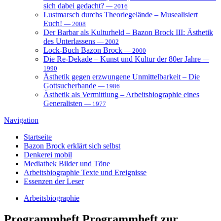
sich dabei gedacht?
— 2016
Lustmarsch durchs Theoriegelände – Musealisiert
Euch!
— 2008
Der Barbar als Kulturheld – Bazon Brock III: Ästhetik
des Unterlassens
— 2002
Lock-Buch Bazon Brock
— 2000
Die Re-Dekade – Kunst und Kultur der 80er Jahre
—
1990
Ästhetik gegen erzwungene Unmittelbarkeit – Die
Gottsucherbande
— 1986
Ästhetik als Vermittlung – Arbeitsbiographie eines
Generalisten
— 1977
Navigation
Startseite
Bazon Brock
erklärt sich selbst
Denkerei
mobil
Mediathek
Bilder und Töne
Arbeitsbiographie
Texte und Ereignisse
Essenzen
der Leser
Arbeitsbiographie
Programmheft
Programmheft zur