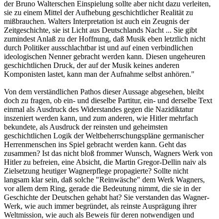
der Bruno Walterschen Einspielung sollte aber nicht dazu verleiten,
sie zu einem Mittel der Aufhebung geschichtlicher Realität zu
mißbrauchen. Walters Interpretation ist auch ein Zeugnis der
Zeitgeschichte, sie ist Licht aus Deutschlands Nacht ... Sie gibt
zumindest Anlaß zu der Hoffnung, daß Musik eben letztlich nicht
durch Politiker ausschlachtbar ist und auf einen verbindlichen
ideologischen Nenner gebracht werden kann. Diesen ungeheuren
geschichtlichen Druck, der auf der Musik keines anderen
Komponisten lastet, kann man der Aufnahme selbst anhören."
Von dem verständlichen Pathos dieser Aussage abgesehen, bleibt
doch zu fragen, ob ein- und dieselbe Partitur, ein- und derselbe Text
einmal als Ausdruck des Widerstandes gegen die Nazidiktatur
inszeniert werden kann, und zum anderen, wie Hitler mehrfach
bekundete, als Ausdruck der reinsten und geheimsten
geschichtlichen Logik der Weltbeherrschungspläne germanischer
Herrenmenschen ins Spiel gebracht werden kann. Geht das
zusammen? Ist das nicht bloß frommer Wunsch, Wagners Werk von
Hitler zu befreien, eine Absicht, die Martin Gregor-Dellin naiv als
Zielsetzung heutiger Wagnerpflege propagierte? Sollte nicht
langsam klar sein, daß solche "Reinwäsche" dem Werk Wagners,
vor allem dem Ring, gerade die Bedeutung nimmt, die sie in der
Geschichte der Deutschen gehabt hat? Sie verstanden das Wagner-
Werk, wie auch immer begründet, als reinste Ausprägung ihrer
Weltmission, wie auch als Beweis für deren notwendigen und