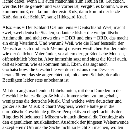
lächle dabei, wenn Dir auch manchmal zum Heulen ist. Glücklich,
wer das Heute genießt und was vorbei ist, vergißt, es kommt, wie es
kommen muß, erst kommt der erste Kuß, dann kommt der letzte
Kuß, dann der Schluß", sang Hildegard Knef.
Also: eins = Deutschland Ost und eins = Deutschland West, macht
zwei, zwei deutsche Staaten, so lautete bisher die weltpolitische
Arithmetik, und nicht etwa eins = DDR und eins = BRD, das macht
ein einig Vaterland. Und warum? Weil, wie die Knef feststellt, der
Mensch an sich und nach Meinung unserer westlichen Bruderländer
wie der östlichen Vaterländer, vor allem der großdeutsche Mensch,
offensichtlich böse ist. Aber immerhin sagt und singt die Knef auch,
daß es kommt, wie es kommen muß. Eben, das sagt auch
Gorbatschow: die Geschichte werde selbst aus dem Desaster
herausführen, das sie angerichtet hat, mit einem Schluß, der allen
Beteiligten leider stets unbekannt ist.
Mit dem angstmachenden Unbekannten, mit dem Dunklen in der
Geschichte hat es die große Musik immer schon zu tun gehabt,
wenigstens die deutsche Musik. Und welche wäre deutscher und
größer als die Musik Richard Wagners, welche hätte je in die
europäische Geschichte größere Perspektiven eingebracht als der
Ring des Nibelungen? Müssen wir auch diesmal die Tetralogie als
den eigentlichen musikalischen Ausdruck der jüngsten Weltenwende
akzeptieren? Um uns die Sache nicht zu leicht zu machen, wollen