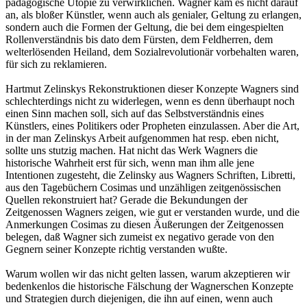
pädagogische Utopie zu verwirklichen. Wagner kam es nicht darauf
an, als bloßer Künstler, wenn auch als genialer, Geltung zu erlangen,
sondern auch die Formen der Geltung, die bei dem eingespielten
Rollenverständnis bis dato dem Fürsten, dem Feldherren, dem
welterlösenden Heiland, dem Sozialrevolutionär vorbehalten waren,
für sich zu reklamieren.
Hartmut Zelinskys Rekonstruktionen dieser Konzepte Wagners sind
schlechterdings nicht zu widerlegen, wenn es denn überhaupt noch
einen Sinn machen soll, sich auf das Selbstverständnis eines
Künstlers, eines Politikers oder Propheten einzulassen. Aber die Art,
in der man Zelinskys Arbeit aufgenommen hat resp. eben nicht,
sollte uns stutzig machen. Hat nicht das Werk Wagners die
historische Wahrheit erst für sich, wenn man ihm alle jene
Intentionen zugesteht, die Zelinsky aus Wagners Schriften, Libretti,
aus den Tagebüchern Cosimas und unzähligen zeitgenössischen
Quellen rekonstruiert hat? Gerade die Bekundungen der
Zeitgenossen Wagners zeigen, wie gut er verstanden wurde, und die
Anmerkungen Cosimas zu diesen Äußerungen der Zeitgenossen
belegen, daß Wagner sich zumeist ex negativo gerade von den
Gegnern seiner Konzepte richtig verstanden wußte.
Warum wollen wir das nicht gelten lassen, warum akzeptieren wir
bedenkenlos die historische Fälschung der Wagnerschen Konzepte
und Strategien durch diejenigen, die ihn auf einen, wenn auch