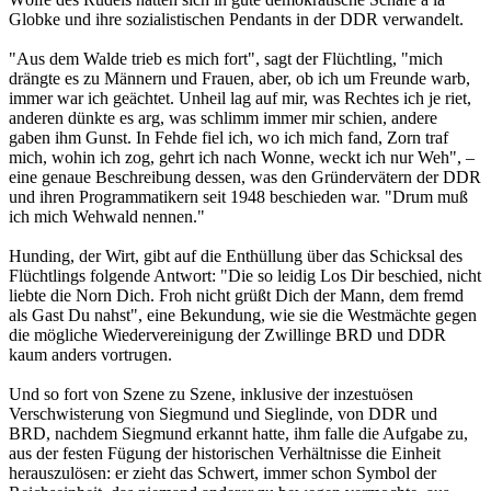
Globke und ihre sozialistischen Pendants in der DDR verwandelt.
"Aus dem Walde trieb es mich fort", sagt der Flüchtling, "mich
drängte es zu Männern und Frauen, aber, ob ich um Freunde warb,
immer war ich geächtet. Unheil lag auf mir, was Rechtes ich je riet,
anderen dünkte es arg, was schlimm immer mir schien, andere
gaben ihm Gunst. In Fehde fiel ich, wo ich mich fand, Zorn traf
mich, wohin ich zog, gehrt ich nach Wonne, weckt ich nur Weh", –
eine genaue Beschreibung dessen, was den Gründervätern der DDR
und ihren Programmatikern seit 1948 beschieden war. "Drum muß
ich mich Wehwald nennen."
Hunding, der Wirt, gibt auf die Enthüllung über das Schicksal des
Flüchtlings folgende Antwort: "Die so leidig Los Dir beschied, nicht
liebte die Norn Dich. Froh nicht grüßt Dich der Mann, dem fremd
als Gast Du nahst", eine Bekundung, wie sie die Westmächte gegen
die mögliche Wiedervereinigung der Zwillinge BRD und DDR
kaum anders vortrugen.
Und so fort von Szene zu Szene, inklusive der inzestuösen
Verschwisterung von Siegmund und Sieglinde, von DDR und
BRD, nachdem Siegmund erkannt hatte, ihm falle die Aufgabe zu,
aus der festen Fügung der historischen Verhältnisse die Einheit
herauszulösen: er zieht das Schwert, immer schon Symbol der