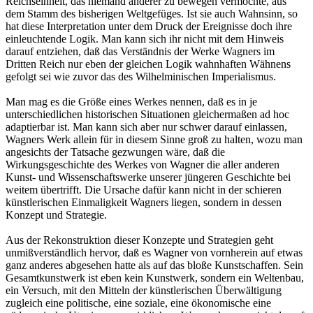
Reichseinheit, das niemand anderer zu bewegen vermochte, aus
dem Stamm des bisherigen Weltgefüges. Ist sie auch Wahnsinn, so
hat diese Interpretation unter dem Druck der Ereignisse doch ihre
einleuchtende Logik. Man kann sich ihr nicht mit dem Hinweis
darauf entziehen, daß das Verständnis der Werke Wagners im
Dritten Reich nur eben der gleichen Logik wahnhaften Wähnens
gefolgt sei wie zuvor das des Wilhelminischen Imperialismus.
Man mag es die Größe eines Werkes nennen, daß es in je
unterschiedlichen historischen Situationen gleichermaßen ad hoc
adaptierbar ist. Man kann sich aber nur schwer darauf einlassen,
Wagners Werk allein für in diesem Sinne groß zu halten, wozu man
angesichts der Tatsache gezwungen wäre, daß die
Wirkungsgeschichte des Werkes von Wagner die aller anderen
Kunst- und Wissenschaftswerke unserer jüngeren Geschichte bei
weitem übertrifft. Die Ursache dafür kann nicht in der schieren
künstlerischen Einmaligkeit Wagners liegen, sondern in dessen
Konzept und Strategie.
Aus der Rekonstruktion dieser Konzepte und Strategien geht
unmißverständlich hervor, daß es Wagner von vornherein auf etwas
ganz anderes abgesehen hatte als auf das bloße Kunstschaffen. Sein
Gesamtkunstwerk ist eben kein Kunstwerk, sondern ein Weltenbau,
ein Versuch, mit den Mitteln der künstlerischen Überwältigung
zugleich eine politische, eine soziale, eine ökonomische eine