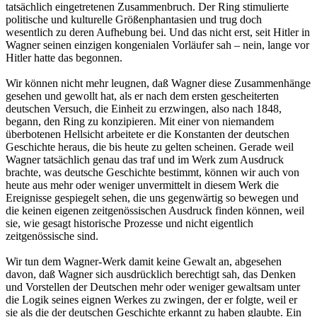
tatsächlich eingetretenen Zusammenbruch. Der Ring stimulierte
politische und kulturelle Größenphantasien und trug doch
wesentlich zu deren Aufhebung bei. Und das nicht erst, seit Hitler in
Wagner seinen einzigen kongenialen Vorläufer sah – nein, lange vor
Hitler hatte das begonnen.
Wir können nicht mehr leugnen, daß Wagner diese Zusammenhänge
gesehen und gewollt hat, als er nach dem ersten gescheiterten
deutschen Versuch, die Einheit zu erzwingen, also nach 1848,
begann, den Ring zu konzipieren. Mit einer von niemandem
überbotenen Hellsicht arbeitete er die Konstanten der deutschen
Geschichte heraus, die bis heute zu gelten scheinen. Gerade weil
Wagner tatsächlich genau das traf und im Werk zum Ausdruck
brachte, was deutsche Geschichte bestimmt, können wir auch von
heute aus mehr oder weniger unvermittelt in diesem Werk die
Ereignisse gespiegelt sehen, die uns gegenwärtig so bewegen und
die keinen eigenen zeitgenössischen Ausdruck finden können, weil
sie, wie gesagt historische Prozesse und nicht eigentlich
zeitgenössische sind.
Wir tun dem Wagner-Werk damit keine Gewalt an, abgesehen
davon, daß Wagner sich ausdrücklich berechtigt sah, das Denken
und Vorstellen der Deutschen mehr oder weniger gewaltsam unter
die Logik seines eignen Werkes zu zwingen, der er folgte, weil er
sie als die der deutschen Geschichte erkannt zu haben glaubte. Ein