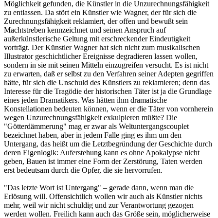
Möglichkeit gefunden, die Künstler in die Unzurechnungsfähigkeit
zu entlassen. Da stört ein Künstler wie Wagner, der für sich die
Zurechnungsfähigkeit reklamiert, der offen und bewußt sein
Machtstreben kennzeichnet und seinen Anspruch auf
außerkünstlerische Geltung mit erschreckender Eindeutigkeit
vorträgt. Der Künstler Wagner hat sich nicht zum musikalischen
Illustrator geschichtlicher Ereignisse degradieren lassen wollen,
sondern in sie mit seinen Mitteln einzugreifen versucht. Es ist nicht
zu erwarten, daß er selbst zu den Verfahren seiner Adepten gegriffen
hätte, für sich die Unschuld des Künstlers zu reklamieren; denn das
Interesse für die Tragödie der historischen Täter ist ja die Grundlage
eines jeden Dramatikers. Was hätten ihm dramatische
Konstellationen bedeuten können, wenn er die Täter von vornherein
wegen Unzurechnungsfähigkeit exkulpieren müßte? Die
"Götterdämmerung" mag er zwar als Weltuntergangscouplet
bezeichnet haben, aber in jedem Falle ging es ihm um den
Untergang, das heißt um die Letztbegründung der Geschichte durch
deren Eigenlogik: Auferstehung kann es ohne Apokalypse nicht
geben, Bauen ist immer eine Form der Zerstörung, Taten werden
erst bedeutsam durch die Opfer, die sie hervorrufen.
"Das letzte Wort ist Untergang" – gerade dann, wenn man die
Erlösung will. Offensichtlich wollen wir auch als Künstler nichts
mehr, weil wir nicht schuldig und zur Verantwortung gezogen
werden wollen. Freilich kann auch das Größe sein, möglicherweise