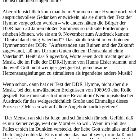
Deutschlandlied singen hörte?
Aber offensichtlich kann man beim Summen einer Hymne noch viel
anspruchsvollere Gedanken entwickeln, als sie durch den Text der
Hymne vorgegeben werden – wie anders hätten die Bürger der
DDR nach 20 Jahren bloßen Summens so radikale Forderungen
erheben können, wie sie am 9. November zum Ausdruck kamen:
"Deutschland einig Vaterland"? Das nämlich steht im verbotenen
Hymnentext der DDR: "Auferstanden aus Ruinen und der Zukunft
zugewandt, laß uns Dir zum Guten dienen, Deutschland einig
Vaterland". Heißt das Singverbot, Worte seien doch mächtiger als
Musik, die im Falle der DDR-Hymne von Hanns Eisler stammt, und
die weiß Gott nicht weniger geeignet ist, gemeinsame
Herzensausgießungen zu stimulieren als irgendeine andere Musik?
Wenn schon, dann hat der Text der DDR-Hymne, nicht aber die
Musik, bei den umwälzenden Ereignissen von 1989/90 eine Rolle
gespielt. Eine musikalisch stumme Revolution? Kein musikalischer
Ausdruck für das weltgeschichtlich Große und Einmalige dieses
Prozesses? Müssen wir auf ältere Angebote zurückgreifen?
"Der Mensch an sich ist feige und schämt sich für sein Gefühl, daß
es nur keiner zeige, weil die Moral es so will. Wenn im Fall des
Falles er sich im Dunklen versteckt, der liebe Gott sieht alles und hat
Dich längst entdeckt. Eins und eins das macht zwei, drum küß und