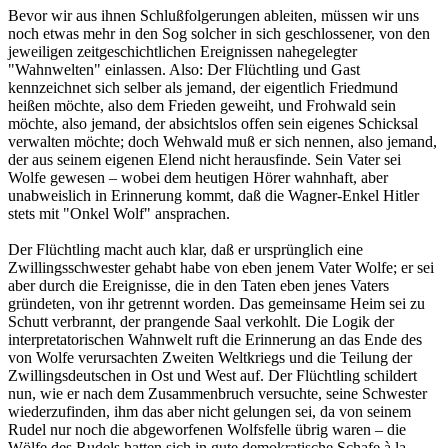
Bevor wir aus ihnen Schlußfolgerungen ableiten, müssen wir uns
noch etwas mehr in den Sog solcher in sich geschlossener, von den
jeweiligen zeitgeschichtlichen Ereignissen nahegelegter
"Wahnwelten" einlassen. Also: Der Flüchtling und Gast
kennzeichnet sich selber als jemand, der eigentlich Friedmund
heißen möchte, also dem Frieden geweiht, und Frohwald sein
möchte, also jemand, der absichtslos offen sein eigenes Schicksal
verwalten möchte; doch Wehwald muß er sich nennen, also jemand,
der aus seinem eigenen Elend nicht herausfinde. Sein Vater sei
Wolfe gewesen – wobei dem heutigen Hörer wahnhaft, aber
unabweislich in Erinnerung kommt, daß die Wagner-Enkel Hitler
stets mit "Onkel Wolf" ansprachen.
Der Flüchtling macht auch klar, daß er ursprünglich eine
Zwillingsschwester gehabt habe von eben jenem Vater Wolfe; er sei
aber durch die Ereignisse, die in den Taten eben jenes Vaters
gründeten, von ihr getrennt worden. Das gemeinsame Heim sei zu
Schutt verbrannt, der prangende Saal verkohlt. Die Logik der
interpretatorischen Wahnwelt ruft die Erinnerung an das Ende des
von Wolfe verursachten Zweiten Weltkriegs und die Teilung der
Zwillingsdeutschen in Ost und West auf. Der Flüchtling schildert
nun, wie er nach dem Zusammenbruch versuchte, seine Schwester
wiederzufinden, ihm das aber nicht gelungen sei, da von seinem
Rudel nur noch die abgeworfenen Wolfsfelle übrig waren – die
Wölfe des Rudels hatten sich in gute demokratische Schafe à la