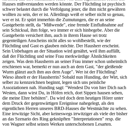
Hauses mißverstanden werden könnte. Der Flüchtling ist psychisch
schwer belastet durch die Verfolgung jener, die ihm nicht gewähren
wollten zu sein, der er ist. Allerdings weiß er selber nicht so genau,
wer er ist. Er spürt immerhin die Zumutungen, die er an seine
Gastgeberin stellt, da "Mißwende", eine fremde Einflußnahme auf
sein Schicksal, ihm folge, wo immer er sich hinbegebe. Aber die
Gastgeberin versichert ihm, auch in ihrem Hause sei trotz
gegenteiligen Anscheins nicht alles so wohlbestellt, wie der
Flüchtling und Gast es glauben möchte. Der Hausherr erscheint.
Sein Unbehagen an der Situation wird genährt, weil ihm auffällt,
daß der Flüchtling und seine Frau merkwürdige Ähnlichkeiten
zeigen. Was dem Hausherrn an seiner Frau immer schon unheimlich
erschienen war, bemerkt er nun auch an dem Gast, "der gleißende
Wurm glänzt auch ihm aus dem Auge". Wer ist der Flüchtling?
Wieso ähnelt er der Hausherrin? Sobald nun Hunding, der Wirt, sich
selber zu kennzeichnen beginnt, legen sich uns peinliche
Assoziationen nah. Hunding sagt: "Wendest Du von hier Dich nach
Westen, dann wirst Du, in Höfen reich, dort Sippen hausen sehen,
die meine Ehre behüten". Da wird doch dem heutigen Hörer unter
dem Druck der gegenwärtigen Ereignisse nahegelegt, als den
eigentlichen Herren unseres BRD-Hauses die Westmächte zu sehen.
Eine irrwitzige Sicht, aber keineswegs irrwitziger als viele der bisher
an das Szenario des Ring geknüpften "Interpretationen" resp. die
von Wagner selbst seinen Werken unterschobenen Lesarten.