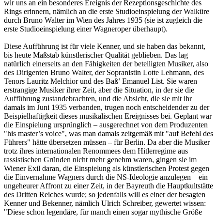
wir uns an ein besonderes Ereignis der Rezeptionsgeschichte des
Rings erinnern, nämlich an die erste Studioeinspielung der Walküre
durch Bruno Walter im Wien des Jahres 1935 (sie ist zugleich die
erste Studioeinspielung einer Wagneroper überhaupt).
Diese Aufführung ist für viele Kenner, und sie haben das bekannt,
bis heute Maßstab künstlerischer Qualität geblieben. Das lag
natürlich einerseits an den Fähigkeiten der beteiligten Musiker, also
des Dirigenten Bruno Walter, der Sopranistin Lotte Lehmann, des
Tenors Lauritz Melchior und des Baß’ Emanuel List. Sie waren
erstrangige Musiker ihrer Zeit, aber die Situation, in der sie die
Aufführung zustandebrachten, und die Absicht, die sie mit ihr
damals im Juni 1935 verbanden, trugen noch entscheidender zu der
Beispielhaftigkeit dieses musikalischen Ereignisses bei. Geplant war
die Einspielung ursprünglich – ausgerechnet von dem Produzenten
"his master’s voice", was man damals zeitgemäß mit "auf Befehl des
Führers" hätte übersetzen müssen – für Berlin. Da aber die Musiker
trotz ihres internationalen Renommees dem Hitlerregime aus
rassistischen Gründen nicht mehr genehm waren, gingen sie im
Wiener Exil daran, die Einspielung als künstlerischen Protest gegen
die Einvernahme Wagners durch die NS-Ideologie anzulegen – ein
ungeheurer Affront zu einer Zeit, in der Bayreuth die Hauptkultstätte
des Dritten Reiches wurde; so jedenfalls will es einer der besagten
Kenner und Bekenner, nämlich Ulrich Schreiber, gewertet wissen:
"Diese schon legendäre, für manch einen sogar mythische Größe