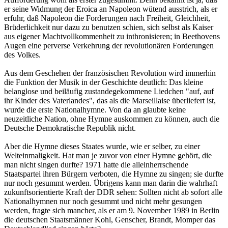
er seine Widmung der Eroica an Napoleon wütend ausstrich, als er
erfuhr, daß Napoleon die Forderungen nach Freiheit, Gleichheit,
Brüderlichkeit nur dazu zu benutzen schien, sich selbst als Kaiser
aus eigener Machtvollkommenheit zu inthronisieren; in Beethovens
Augen eine perverse Verkehrung der revolutionären Forderungen
des Volkes.
Aus dem Geschehen der französischen Revolution wird immerhin
die Funktion der Musik in der Geschichte deutlich: Das kleine
belanglose und beiläufig zustandegekommene Liedchen "auf, auf
ihr Kinder des Vaterlandes", das als die Marseillaise überliefert ist,
wurde die erste Nationalhymne. Von da an glaubte keine
neuzeitliche Nation, ohne Hymne auskommen zu können, auch die
Deutsche Demokratische Republik nicht.
Aber die Hymne dieses Staates wurde, wie er selber, zu einer
Welteinmaligkeit. Hat man je zuvor von einer Hymne gehört, die
man nicht singen durfte? 1971 hatte die alleinherrschende
Staatspartei ihren Bürgern verboten, die Hymne zu singen; sie durfte
nur noch gesummt werden. Übrigens kann man darin die wahrhaft
zukunftsorientierte Kraft der DDR sehen: Sollten nicht ab sofort alle
Nationalhymnen nur noch gesummt und nicht mehr gesungen
werden, fragte sich mancher, als er am 9. November 1989 in Berlin
die deutschen Staatsmänner Kohl, Genscher, Brandt, Momper das