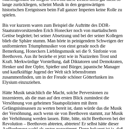
lange zurückliegen, scheint Musik in den gegenwärtigen
historischen Ereignissen beim Fall ganzer Imperien keine Rolle zu
spielen.
Bis vor kurzem waren zum Beispiel die Auftritte des DDR-
Staatsratsvorsitzenden Erich Honecker noch von martialischem
Getöse begleitet; bei seiner Absetzung und bei der seiner Kollegen
blieb die Sphäre stumm. Man hörte in peinigendem Schweigen der
uniformierten Triumphmusiker von einst gerade noch die
Bemerkung, Honeckers Lieblingsmusik sei die 9. Sinfonie von
Beethoven. Aus ihr beziehe er jetzt wie in Nazizeiten Trost und
Kraft. Merkwürdige Vorstellung, daß Diktatoren und Demokraten,
Henker und ihre Opfer, Spießer und Bürger, japanische Manager
und kaufkräftige Jugend der Welt sich lebensfromm
zusammenfinden, um in der Freude schöner Götterfunken ins
Elysium einzuziehen.
Hätte Musik tatsächlich die Macht, solche Perversionen zu
inszenieren, als die man auf den ersten Blick zumindest die
Versöhnung von geheimen Staatspolizisten mit ihren
Gefängnisinsassen zu werten bereit ist, dann würde das die Musik
der Versöhnung, auch wenn sie von Beethoven stammt, zur Musik
der Verhöhnung werden lassen. Bitte, bitte, nicht Beethoven bei der
Revolution – Beethoven abtreten, abtreten! Er selbst hätte dieser
Aufforderung wohl als erster zugestimmt. Denn bekannt ist ja, daß