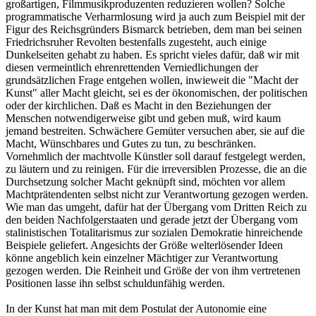
großartigen, Filmmusikproduzenten reduzieren wollen? Solche
programmatische Verharmlosung wird ja auch zum Beispiel mit der
Figur des Reichsgründers Bismarck betrieben, dem man bei seinen
Friedrichsruher Revolten bestenfalls zugesteht, auch einige
Dunkelseiten gehabt zu haben. Es spricht vieles dafür, daß wir mit
diesen vermeintlich ehrenrettenden Verniedlichungen der
grundsätzlichen Frage entgehen wollen, inwieweit die "Macht der
Kunst" aller Macht gleicht, sei es der ökonomischen, der politischen
oder der kirchlichen. Daß es Macht in den Beziehungen der
Menschen notwendigerweise gibt und geben muß, wird kaum
jemand bestreiten. Schwächere Gemüter versuchen aber, sie auf die
Macht, Wünschbares und Gutes zu tun, zu beschränken.
Vornehmlich der machtvolle Künstler soll darauf festgelegt werden,
zu läutern und zu reinigen. Für die irreversiblen Prozesse, die an die
Durchsetzung solcher Macht geknüpft sind, möchten vor allem
Machtprätendenten selbst nicht zur Verantwortung gezogen werden.
Wie man das umgeht, dafür hat der Übergang vom Dritten Reich zu
den beiden Nachfolgerstaaten und gerade jetzt der Übergang vom
stalinistischen Totalitarismus zur sozialen Demokratie hinreichende
Beispiele geliefert. Angesichts der Größe welterlösender Ideen
könne angeblich kein einzelner Mächtiger zur Verantwortung
gezogen werden. Die Reinheit und Größe der von ihm vertretenen
Positionen lasse ihn selbst schuldunfähig werden.
In der Kunst hat man mit dem Postulat der Autonomie eine